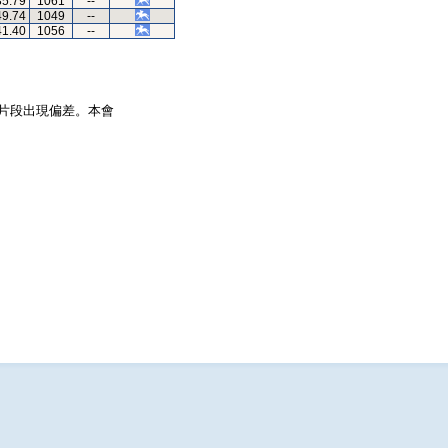
35.79
1061
--
49.74
1049
--
41.40
1056
--
片段出現偏差。本會