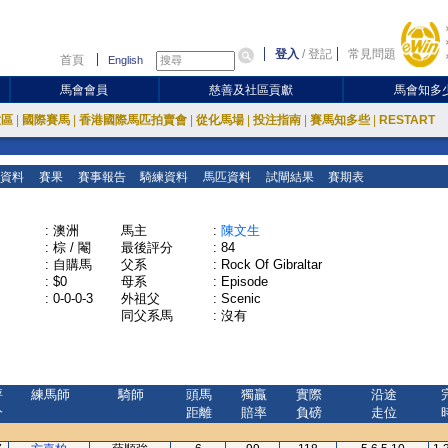
登入
/
登記
常見問題
首頁
English
馬會會員
慈善及社區貢獻
馬會知多
放區
|
國際賽馬
|
香港國際馬匹拍賣會
|
從化馬場
|
投注指南
|
賽馬知多些
|
RESTART
資料
賽果
賽事報告
騎練資料
馬匹資料
試閘結果
賽期表
:
澳洲
馬主
:
陳文生
:
棕 / 閹
最後評分
:
84
:
自購馬
父系
:
Rock Of Gibraltar
:
$0
母系
:
Episode
:
0-0-0-3
外祖父
:
Scenic
同父系馬
:
沒有
評
練馬師
騎師
頭馬
獨贏
實際
沿途
分
距離
賠率
負磅
走位