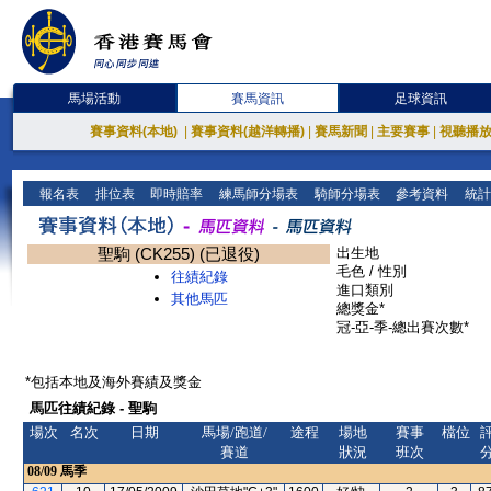
馬場活動
賽馬資訊
足球資訊
賽事資料(本地)
|
賽事資料(越洋轉播)
|
賽馬新聞
|
主要賽事
|
視聽播
報名表
排位表
即時賠率
練馬師分場表
騎師分場表
參考資料
統計
聖駒 (CK255) (已退役)
出生地
毛色 / 性別
往績紀錄
進口類別
其他馬匹
總獎金*
冠-亞-季-總出賽次數*
*包括本地及海外賽績及獎金
馬匹往績紀錄 - 聖駒
場次
名次
日期
馬場/跑道/
途程
場地
賽事
檔位
賽道
狀況
班次
08/09
馬季