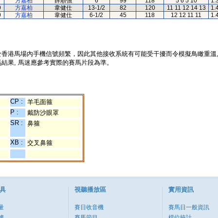
7
方嘉柏
薛順強
6
99
118
5 6 5 10
1.
9
方嘉柏
韋健仕
13-1/2
82
120
11 11 12 14 13
1.
9
方嘉柏
韋健仕
6-1/2
45
118
12 12 11 11
1.
於香港馬場內手機信號頻繁，因此其他接收系統有可能受干擾而令模擬鳥瞰重溫
結果, 馬迷應參考實際的賽馬片段為準。
CP :
羊毛面箍
P :
戴防沙眼罩
SR :
鼻箍
XB :
交叉鼻箍
具
視聽播放區
實用資訊
量
賽日收音機
賽馬日一般資訊
據
賽馬節目
檔位統計