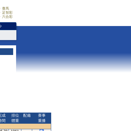
賽馬
足智彩
六合彩
少
完成
排位
配備
賽事
時間
體重
重播