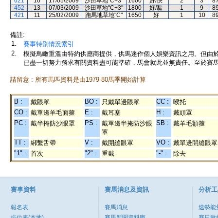
621
10
17/05/2009
沙田草地"C+3"
1600
好/快
2
3
8
452
13
07/03/2009
沙田草地"C+3"
1800
好/黏
1
9
8
421
11
25/02/2009
跑馬地草地"C"
1650
好
1
10
8
備註:
1.
賽事特別情況索引
2.
模擬鳥瞰重溫由特約供應商提供，供馬迷作個人娛樂資訊之用。但由
已盡一切努力務求有關資料盡可能準確，馬會就此並無責任。至於賽馬
請留意 : 所有馬匹資料是由1979-80馬季開始計算
B :
BO :
CC :
戴眼罩
只戴單邊眼罩
喉托
CO :
E :
H :
戴單邊羊毛面箍
戴耳塞
戴頭罩
PC :
PS :
SB :
戴半掩防沙眼罩
戴單邊半掩防沙眼
戴羊毛額箍
罩
TT :
V :
VO :
綁繫舌帶
戴開縫眼罩
戴單邊開縫眼罩
"1" :
"2" :
"-" :
首次
重戴
除去
賽事資料
賽馬消息及資訊
分析工
報名表
賽馬消息
速勢能
排位表(本地)
賽馬新聞資料庫
賽日數