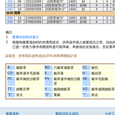
161
06
15/11/2009
沙田草地"A"
1400
好
4
4
4
116
07
25/10/2009
沙田草地"B+2"
1400
好/快
4
8
4
042
10
26/09/2009
沙田草地"B+2"
1400
好
4
2
4
08/09
馬季
696
14
21/06/2009
沙田草地"A"
1000
好/快
4
5
5
666
07
07/06/2009
沙田草地"C"
1000
好/快
4
1
5
備註:
1.
賽事特別情況索引
2.
模擬鳥瞰重溫由特約供應商提供，供馬迷作個人娛樂資訊之用。但由
已盡一切努力務求有關資料盡可能準確，馬會就此並無責任。至於賽馬
請留意 : 所有馬匹資料是由1979-80馬季開始計算
B :
BO :
CC :
戴眼罩
只戴單邊眼罩
喉托
CO :
E :
H :
戴單邊羊毛面箍
戴耳塞
戴頭罩
PC :
PS :
SB :
戴半掩防沙眼罩
戴單邊半掩防沙眼
戴羊毛額箍
罩
TT :
V :
VO :
綁繫舌帶
戴開縫眼罩
戴單邊開縫眼罩
"1" :
"2" :
"-" :
首次
重戴
除去
賽事資料
賽馬消息及資訊
分析工