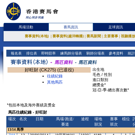
馬場活動
賽馬資訊
足球資訊
賽事資料(本地)
|
賽事資料(越洋轉播)
|
賽馬新聞
|
主要賽事
|
視聽播
報名表
排位表
即時賠率
練馬師分場表
騎師分場表
參考資料
統計
好旺財 (CK275) (已退役)
出生地
毛色 / 性別
往績紀錄
進口類別
其他馬匹
總獎金*
冠-亞-季-總出賽次數*
*包括本地及海外賽績及獎金
馬匹往績紀錄 - 好旺財
場次
名次
日期
馬場/跑道/
途程
場地
賽事
檔位
賽道
狀況
班次
13/14
馬季