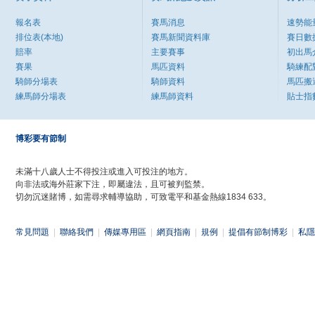
報名表
賽馬消息
速勢能
排位表(本地)
賽馬新聞資料庫
賽日數
賠率
主要賽事
初出馬
賽果
馬匹資料
騎練配
騎師分場表
騎師資料
馬匹搬
練馬師分場表
練馬師資料
貼士指
博彩要有節制
未滿十八歲人士不得投注或進入可投注的地方。
向非法或海外莊家下注，即屬違法，且可被判監禁。
切勿沉迷賭博，如需尋求輔導協助，可致電平和基金熱線1834 633。
常見問題
|
聯絡我們
|
傳媒專用區
|
網頁指南
|
規例
|
提倡有節制博彩
|
私隱