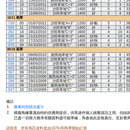
399
12
15/02/2012
跑馬地草地"C"
1200
好
5
1
2
267
10
27/12/2011
沙田草地"C+3"
1000
好/快
5
3
3
055
11
01/10/2011
沙田草地"C"
1400
好
5
8
3
002
07
11/09/2011
沙田草地"A"
1400
好
5
4
3
10/11
馬季
739
05
01/07/2011
沙田草地"A+3"
1200
好/黏
5
7
3
500
11
27/03/2011
沙田草地"B"
1400
好
4
1
4
262
14
19/12/2010
沙田草地"C+3"
1600
好
4
10
4
189
06
21/11/2010
沙田草地"B+2"
1400
好/快
4
10
4
107
03
17/10/2010
沙田草地"A+3"
1400
好/快
4
10
4
070
04
01/10/2010
沙田草地"C"
1400
好/快
4
2
4
09/10
馬季
671
10
09/06/2010
跑馬地草地"A"
1650
好
4
6
4
610
06
16/05/2010
沙田草地"C+3"
1400
好
4
8
4
508
07
04/04/2010
沙田草地"C"
1400
好
4
13
4
453
02
14/03/2010
沙田草地"A"
1400
好
4
11
4
367
08
07/02/2010
沙田草地"C"
1400
黏
4
10
4
260
07
23/12/2009
跑馬地草地"C+3"
1200
好/快
4
9
4
194
06
29/11/2009
沙田草地"C"
1000
好
4
2
5
103
09
21/10/2009
跑馬地草地"C"
1200
好/快
4
10
5
047
10
01/10/2009
沙田草地"C"
1200
好
4
10
5
備註:
1.
賽事特別情況索引
2.
模擬鳥瞰重溫由特約供應商提供，供馬迷作個人娛樂資訊之用。但由
已盡一切努力務求有關資料盡可能準確，馬會就此並無責任。至於賽馬
請留意 : 所有馬匹資料是由1979-80馬季開始計算