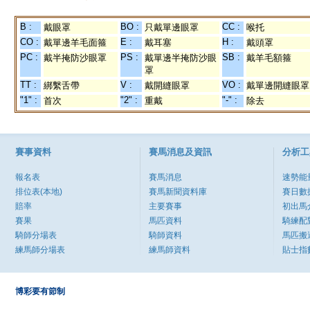
B :
BO :
CC :
戴眼罩
只戴單邊眼罩
喉托
CO :
E :
H :
戴單邊羊毛面箍
戴耳塞
戴頭罩
PC :
PS :
SB :
戴半掩防沙眼罩
戴單邊半掩防沙眼
戴羊毛額箍
罩
TT :
V :
VO :
綁繫舌帶
戴開縫眼罩
戴單邊開縫眼罩
"1" :
"2" :
"-" :
首次
重戴
除去
賽事資料
賽馬消息及資訊
分析工
報名表
賽馬消息
速勢能
排位表(本地)
賽馬新聞資料庫
賽日數
賠率
主要賽事
初出馬
賽果
馬匹資料
騎練配
騎師分場表
騎師資料
馬匹搬
練馬師分場表
練馬師資料
貼士指
博彩要有節制