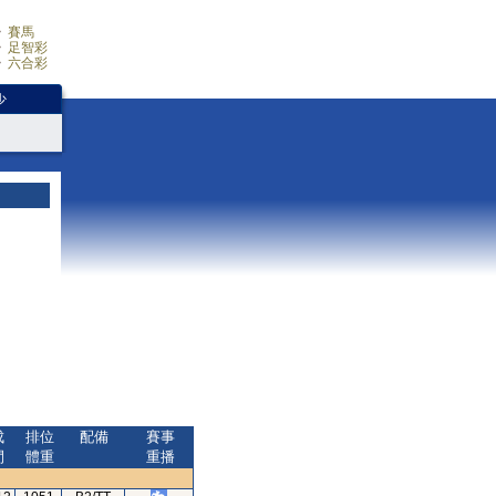
賽馬
足智彩
六合彩
少
成
排位
配備
賽事
間
體重
重播