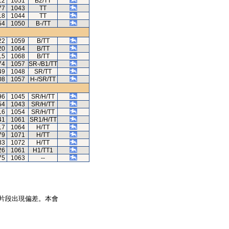
12
1051
B2/TT
77
1043
TT
18
1044
TT
54
1050
B-/TT
22
1059
B/TT
20
1064
B/TT
15
1068
B/TT
74
1057
SR-/B1/TT
49
1048
SR/TT
08
1057
H-/SR/TT
96
1045
SR/H/TT
54
1043
SR/H/TT
16
1054
SR/H/TT
41
1061
SR1/H/TT
17
1064
H/TT
79
1071
H/TT
33
1072
H/TT
26
1061
H1/TT1
75
1063
--
片段出現偏差。本會