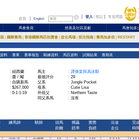
登入
/
登記
常見問題
首頁
English
馬會會員
慈善及社區貢獻
馬會知多
放區
|
國際賽馬
|
香港國際馬匹拍賣會
|
從化馬場
|
投注指南
|
賽馬知多些
|
RESTART
資料
賽果
賽事報告
騎練資料
馬匹資料
試閘結果
賽期表
:
紐西蘭
馬主
:
譚偉棠與馮泳勤
:
棗 / 閹
最後評分
:
29
:
自購新馬
父系
:
Jungle Pocket
:
$267,000
母系
:
Cutie Lisa
:
0-1-1-19
外祖父
:
Northern Taste
同父系馬
:
沒有
評
練馬師
騎師
頭馬
獨贏
實際
沿途
完
分
距離
賠率
負磅
走位
時