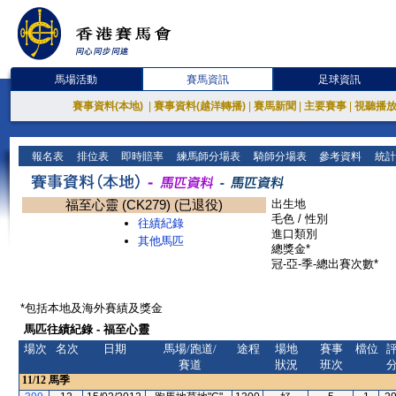
馬場活動
賽馬資訊
足球資訊
賽事資料(本地)
|
賽事資料(越洋轉播)
|
賽馬新聞
|
主要賽事
|
視聽播
報名表
排位表
即時賠率
練馬師分場表
騎師分場表
參考資料
統計
福至心靈 (CK279) (已退役)
出生地
毛色 / 性別
往績紀錄
進口類別
其他馬匹
總獎金*
冠-亞-季-總出賽次數*
*包括本地及海外賽績及獎金
馬匹往績紀錄 - 福至心靈
場次
名次
日期
馬場/跑道/
途程
場地
賽事
檔位
賽道
狀況
班次
11/12
馬季