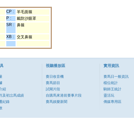
CP :
羊毛面箍
P :
戴防沙眼罩
SR :
鼻箍
XB :
交叉鼻箍
具
視聽播放區
實用資訊
量
賽日收音機
賽馬日一般資訊
據
賽馬節目
檔位統計
介紹
試閘片段
騎師王統計
對及初岀馬成績
自購馬來港前賽事片段
靈活玩
遷紀錄
賽馬娛樂新聞
傳媒專用區
數