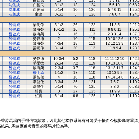
9
沈集成
白德民
13
8
123
3 3 12
1.13.
1
沈集成
白德民
8-1/2
13
124
5 5 10
0.58.
3
沈集成
白德民
5-1/4
10
126
5 7 6 11
1.25.
3
沈集成
韋達
3-1/2
3
126
7 6 6 7
1.24.
8
呂健威
梁明偉
3-1/2
26
128
11 8 5
1.11.
0
呂健威
黎海榮
10-1/2
16
111
9 8 6 11
1.25.
1
呂健威
黎海榮
6
16
113
2 3 3 14
1.37.
2
呂健威
勞愛德
2
10
115
10 10 12 6
1.23.
2
呂健威
黎海榮
4-3/4
18
113
12 12 13 3
1.23.
2
呂健威
梁明偉
3-1/4
20
112
11 9 9 4
1.23.
5
呂健威
勞愛德
10-3/4
5.2
118
11 11 12 10
1.42.
6
呂健威
勞愛德
2-1/4
7.2
119
10 13 10 6
1.23.
6
呂健威
黎海榮
2-3/4
3.7
118
13 13 11 7
1.24.
4
呂健威
楊明綸
1-1/2
17
110
13 13 9 2
1.23.
6
呂健威
湯智傑
4
18
118
14 14 14 8
1.26.
8
呂健威
韋健仕
3-3/4
35
121
7 6 7
1.10.
0
呂健威
韋健仕
5-1/4
70
125
8 8 6
0.58.
2
呂健威
柏寶
8
27
125
11 9 9
1.11.
2
呂健威
柏寶
6-1/4
6.8
125
1 2 10
1.10.
於香港馬場內手機信號頻繁，因此其他接收系統有可能受干擾而令模擬鳥瞰重溫
結果, 馬迷應參考實際的賽馬片段為準。