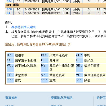
034
07
23/09/2009
跑馬地草地"C"
1000
好/快
3
8
6
08/09
馬季
708
10
24/06/2009
跑馬地草地"A"
1000
好/快
3
12
7
641
09
27/05/2009
跑馬地草地"B"
1000
好/黏
3
6
7
備註:
1.
賽事特別情況索引
2.
模擬鳥瞰重溫由特約供應商提供，供馬迷作個人娛樂資訊之用。但由
已盡一切努力務求有關資料盡可能準確，馬會就此並無責任。至於賽馬
請留意 : 所有馬匹資料是由1979-80馬季開始計算
B :
BO :
CC :
戴眼罩
只戴單邊眼罩
喉托
CO :
E :
H :
戴單邊羊毛面箍
戴耳塞
戴頭罩
PC :
PS :
SB :
戴半掩防沙眼罩
戴單邊半掩防沙眼
戴羊毛額箍
罩
TT :
V :
VO :
綁繫舌帶
戴開縫眼罩
戴單邊開縫眼罩
"1" :
"2" :
"-" :
首次
重戴
除去
賽事資料
賽馬消息及資訊
分析工