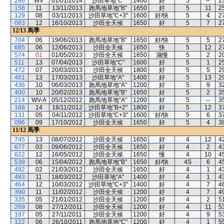
286
WV
01/01/2014
沙田草地"C"
1400
好
5
--
2
158
11
13/11/2013
跑馬地草地"B"
1650
好
5
11
2
129
08
03/11/2013
沙田草地"C+3"
1600
好/快
5
4
2
083
12
16/10/2013
沙田全天候
1650
好
5
7
2
12/13
馬季
704
06
19/06/2013
跑馬地草地"B"
1650
好/快
5
5
2
685
06
12/06/2013
沙田全天候
1650
快
5
12
2
574
01
01/05/2013
沙田全天候
1650
濕慢
5
2
2
511
13
07/04/2013
沙田草地"C"
1600
好
5
1
2
472
07
20/03/2013
沙田全天候
1800
好
5
5
2
461
13
17/03/2013
沙田草地"A"
1400
好
5
13
2
436
10
06/03/2013
跑馬地草地"A"
1200
好
5
9
3
400
10
20/02/2013
跑馬地草地"B"
1650
好
5
2
3
214
WV-A
05/12/2012
跑馬地草地"A"
1200
好
5
--
3
168
14
18/11/2012
沙田草地"B+2"
1800
好
5
12
3
131
05
04/11/2012
沙田草地"C+3"
1600
好/快
5
6
3
096
09
17/10/2012
沙田全天候
1650
好
5
4
3
11/12
馬季
745
13
08/07/2012
沙田全天候
1650
好
4
12
4
677
03
09/06/2012
沙田全天候
1650
好
4
2
4
622
12
16/05/2012
沙田全天候
1650
慢
4
10
4
539
06
15/04/2012
跑馬地草地"B"
1650
好/快
4S
6
4
492
02
21/03/2012
沙田全天候
1650
好
4
1
4
483
11
18/03/2012
沙田草地"A"
1400
好
4
1
4
464
12
10/03/2012
沙田草地"C+3"
1400
好
4
7
4
390
11
11/02/2012
沙田全天候
1200
好
4
7
4
335
05
21/01/2012
沙田全天候
1200
好
4
2
5
269
08
27/12/2011
沙田全天候
1200
好
4
11
5
197
05
27/11/2011
沙田全天候
1200
好
4
9
5
122
06
26/10/2011
跑馬地草地"C"
1200
好
4
1
5