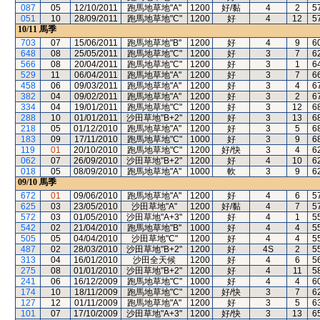
087
05
12/10/2011
跑馬地草地"A"
1200
好/黏
4
2
5
051
10
28/09/2011
跑馬地草地"C"
1200
好
4
12
5
10/11
馬季
703
07
15/06/2011
跑馬地草地"B"
1200
好
4
9
6
648
08
25/05/2011
跑馬地草地"C"
1200
好
3
7
6
566
08
20/04/2011
跑馬地草地"C"
1200
好
3
1
6
529
11
06/04/2011
跑馬地草地"A"
1200
好
3
7
6
458
06
09/03/2011
跑馬地草地"A"
1200
好
3
4
6
382
04
09/02/2011
跑馬地草地"A"
1200
好
3
2
6
334
04
19/01/2011
跑馬地草地"C"
1200
好
3
12
6
288
10
01/01/2011
沙田草地"B+2"
1200
好
3
13
6
218
05
01/12/2010
跑馬地草地"A"
1200
好
3
5
6
183
09
17/11/2010
跑馬地草地"C"
1000
好
3
9
6
119
01
20/10/2010
跑馬地草地"C"
1200
好/快
3
4
6
062
07
26/09/2010
沙田草地"B+2"
1200
好
4
10
6
018
05
08/09/2010
跑馬地草地"A"
1000
軟
3
9
6
09/10
馬季
672
01
09/06/2010
跑馬地草地"A"
1200
好
4
6
5
625
03
23/05/2010
沙田草地"A"
1200
好/黏
4
7
5
572
03
01/05/2010
沙田草地"A+3"
1200
好
4
1
5
542
02
21/04/2010
跑馬地草地"B"
1000
好
4
4
5
505
05
04/04/2010
沙田草地"C"
1200
好
4
4
5
487
02
28/03/2010
沙田草地"B+2"
1200
好
4S
2
5
313
04
16/01/2010
沙田全天候
1200
好
4
6
5
275
08
01/01/2010
沙田草地"B+2"
1200
好
4
11
5
241
06
16/12/2009
跑馬地草地"C"
1000
好
4
4
6
174
10
18/11/2009
跑馬地草地"C"
1200
好/快
3
7
6
127
12
01/11/2009
跑馬地草地"A"
1200
好
3
5
6
101
07
17/10/2009
沙田草地"A+3"
1200
好/快
3
13
6