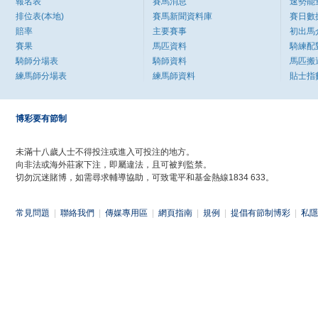
報名表
賽馬消息
速勢能
排位表(本地)
賽馬新聞資料庫
賽日數
賠率
主要賽事
初出馬
賽果
馬匹資料
騎練配
騎師分場表
騎師資料
馬匹搬
練馬師分場表
練馬師資料
貼士指
博彩要有節制
未滿十八歲人士不得投注或進入可投注的地方。
向非法或海外莊家下注，即屬違法，且可被判監禁。
切勿沉迷賭博，如需尋求輔導協助，可致電平和基金熱線1834 633。
常見問題
|
聯絡我們
|
傳媒專用區
|
網頁指南
|
規例
|
提倡有節制博彩
|
私隱