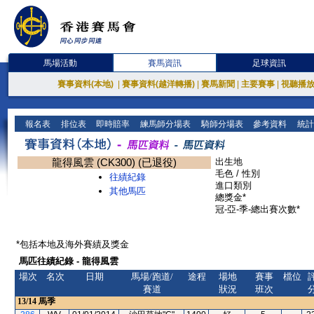
馬場活動
賽馬資訊
足球資訊
賽事資料(本地)
|
賽事資料(越洋轉播)
|
賽馬新聞
|
主要賽事
|
視聽播
報名表
排位表
即時賠率
練馬師分場表
騎師分場表
參考資料
統計
龍得風雲 (CK300) (已退役)
出生地
毛色 / 性別
往績紀錄
進口類別
其他馬匹
總獎金*
冠-亞-季-總出賽次數*
*包括本地及海外賽績及獎金
馬匹往績紀錄 - 龍得風雲
場次
名次
日期
馬場/跑道/
途程
場地
賽事
檔位
賽道
狀況
班次
13/14
馬季