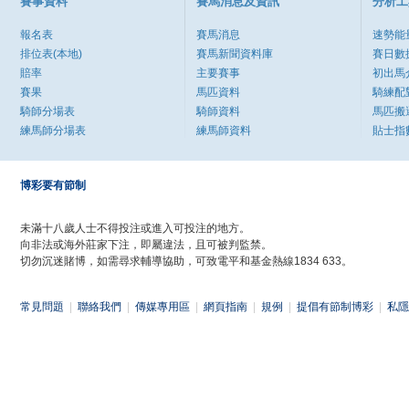
賽事資料
賽馬消息及資訊
分析工
報名表
賽馬消息
速勢能
排位表(本地)
賽馬新聞資料庫
賽日數
賠率
主要賽事
初出馬
賽果
馬匹資料
騎練配
騎師分場表
騎師資料
馬匹搬
練馬師分場表
練馬師資料
貼士指
博彩要有節制
未滿十八歲人士不得投注或進入可投注的地方。
向非法或海外莊家下注，即屬違法，且可被判監禁。
切勿沉迷賭博，如需尋求輔導協助，可致電平和基金熱線1834 633。
常見問題
|
聯絡我們
|
傳媒專用區
|
網頁指南
|
規例
|
提倡有節制博彩
|
私隱