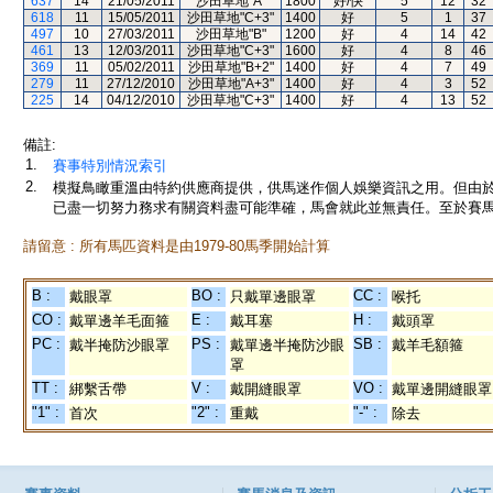
637
14
21/05/2011
沙田草地"A"
1800
好/快
5
12
32
618
11
15/05/2011
沙田草地"C+3"
1400
好
5
1
37
497
10
27/03/2011
沙田草地"B"
1200
好
4
14
42
461
13
12/03/2011
沙田草地"C+3"
1600
好
4
8
46
369
11
05/02/2011
沙田草地"B+2"
1400
好
4
7
49
279
11
27/12/2010
沙田草地"A+3"
1400
好
4
3
52
225
14
04/12/2010
沙田草地"C+3"
1400
好
4
13
52
備註:
1.
賽事特別情況索引
2.
模擬鳥瞰重溫由特約供應商提供，供馬迷作個人娛樂資訊之用。但由
已盡一切努力務求有關資料盡可能準確，馬會就此並無責任。至於賽馬
請留意 : 所有馬匹資料是由1979-80馬季開始計算
B :
BO :
CC :
戴眼罩
只戴單邊眼罩
喉托
CO :
E :
H :
戴單邊羊毛面箍
戴耳塞
戴頭罩
PC :
PS :
SB :
戴半掩防沙眼罩
戴單邊半掩防沙眼
戴羊毛額箍
罩
TT :
V :
VO :
綁繫舌帶
戴開縫眼罩
戴單邊開縫眼罩
"1" :
"2" :
"-" :
首次
重戴
除去