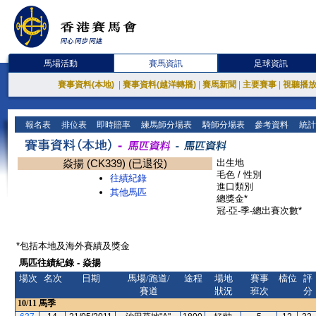
馬場活動
賽馬資訊
足球資訊
賽事資料(本地)
|
賽事資料(越洋轉播)
|
賽馬新聞
|
主要賽事
|
視聽播
報名表
排位表
即時賠率
練馬師分場表
騎師分場表
參考資料
統計
焱揚 (CK339) (已退役)
出生地
毛色 / 性別
往績紀錄
進口類別
其他馬匹
總獎金*
冠-亞-季-總出賽次數*
*包括本地及海外賽績及獎金
馬匹往績紀錄 - 焱揚
場次
名次
日期
馬場/跑道/
途程
場地
賽事
檔位
評
賽道
狀況
班次
分
10/11
馬季