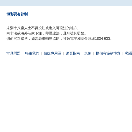
博彩要有節制
未滿十八歲人士不得投注或進入可投注的地方。
向非法或海外莊家下注，即屬違法，且可被判監禁。
切勿沉迷賭博，如需尋求輔導協助，可致電平和基金熱線1834 633。
常見問題
|
聯絡我們
|
傳媒專用區
|
網頁指南
|
規例
|
提倡有節制博彩
|
私隱