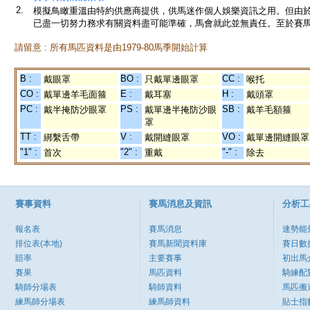
2.
模擬鳥瞰重溫由特約供應商提供，供馬迷作個人娛樂資訊之用。但由
已盡一切努力務求有關資料盡可能準確，馬會就此並無責任。至於賽馬
請留意 : 所有馬匹資料是由1979-80馬季開始計算
B :
BO :
CC :
戴眼罩
只戴單邊眼罩
喉托
CO :
E :
H :
戴單邊羊毛面箍
戴耳塞
戴頭罩
PC :
PS :
SB :
戴半掩防沙眼罩
戴單邊半掩防沙眼
戴羊毛額箍
罩
TT :
V :
VO :
綁繫舌帶
戴開縫眼罩
戴單邊開縫眼罩
"1" :
"2" :
"-" :
首次
重戴
除去
賽事資料
賽馬消息及資訊
分析工
報名表
賽馬消息
速勢能
排位表(本地)
賽馬新聞資料庫
賽日數
賠率
主要賽事
初出馬
賽果
馬匹資料
騎練配
騎師分場表
騎師資料
馬匹搬
練馬師分場表
練馬師資料
貼士指