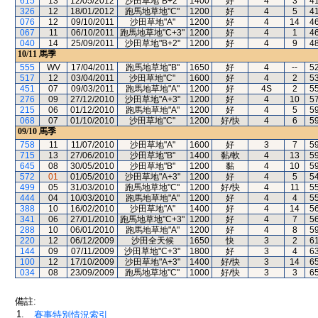
615
13
12/05/2012
沙田草地"B+2"
1400
好
4
3
4
326
12
18/01/2012
跑馬地草地"C"
1200
好
4
5
4
076
12
09/10/2011
沙田草地"A"
1200
好
4
14
4
067
11
06/10/2011
跑馬地草地"C+3"
1200
好
4
1
4
040
14
25/09/2011
沙田草地"B+2"
1200
好
4
9
4
10/11
馬季
555
WV
17/04/2011
跑馬地草地"B"
1650
好
4
--
5
517
12
03/04/2011
沙田草地"C"
1600
好
4
2
5
451
07
09/03/2011
跑馬地草地"A"
1200
好
4S
2
5
276
09
27/12/2010
沙田草地"A+3"
1200
好
4
10
5
215
06
01/12/2010
跑馬地草地"A"
1200
好
4
5
5
068
07
01/10/2010
沙田草地"C"
1200
好/快
4
6
5
09/10
馬季
758
11
11/07/2010
沙田草地"A"
1600
好
3
7
5
715
13
27/06/2010
沙田草地"B"
1400
黏/軟
4
13
5
645
08
30/05/2010
沙田草地"B"
1200
黏
4
10
5
572
01
01/05/2010
沙田草地"A+3"
1200
好
4
5
5
499
05
31/03/2010
跑馬地草地"C"
1200
好/快
4
11
5
444
04
10/03/2010
跑馬地草地"A"
1200
好
4
4
5
388
10
16/02/2010
沙田草地"A"
1400
好
4
14
5
341
06
27/01/2010
跑馬地草地"C+3"
1200
好
4
7
5
288
10
06/01/2010
跑馬地草地"A"
1200
好
4
8
5
220
12
06/12/2009
沙田全天候
1650
快
3
2
6
144
09
07/11/2009
沙田草地"C+3"
1800
好
3
4
6
100
12
17/10/2009
沙田草地"A+3"
1400
好/快
3
14
6
034
08
23/09/2009
跑馬地草地"C"
1000
好/快
3
3
6
備註:
1.
賽事特別情況索引