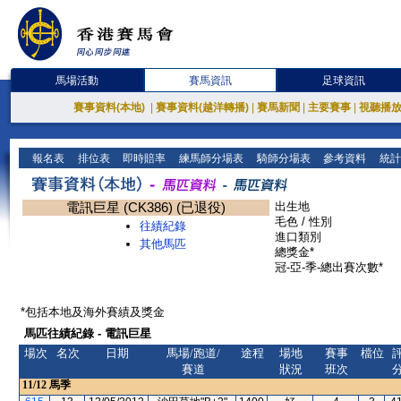
馬場活動
賽馬資訊
足球資訊
賽事資料(本地)
|
賽事資料(越洋轉播)
|
賽馬新聞
|
主要賽事
|
視聽播
報名表
排位表
即時賠率
練馬師分場表
騎師分場表
參考資料
統計
電訊巨星 (CK386) (已退役)
出生地
毛色 / 性別
往績紀錄
進口類別
其他馬匹
總獎金*
冠-亞-季-總出賽次數*
*包括本地及海外賽績及獎金
馬匹往績紀錄 - 電訊巨星
場次
名次
日期
馬場/跑道/
途程
場地
賽事
檔位
賽道
狀況
班次
11/12
馬季