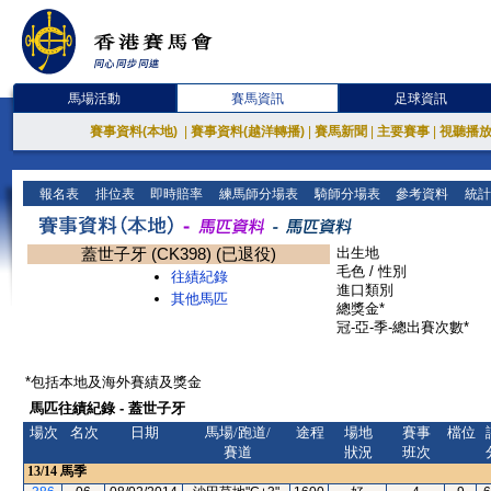
馬場活動
賽馬資訊
足球資訊
賽事資料(本地)
|
賽事資料(越洋轉播)
|
賽馬新聞
|
主要賽事
|
視聽播
報名表
排位表
即時賠率
練馬師分場表
騎師分場表
參考資料
統計
蓋世子牙 (CK398) (已退役)
出生地
毛色 / 性別
往績紀錄
進口類別
其他馬匹
總獎金*
冠-亞-季-總出賽次數*
*包括本地及海外賽績及獎金
馬匹往績紀錄 - 蓋世子牙
場次
名次
日期
馬場/跑道/
途程
場地
賽事
檔位
賽道
狀況
班次
13/14
馬季