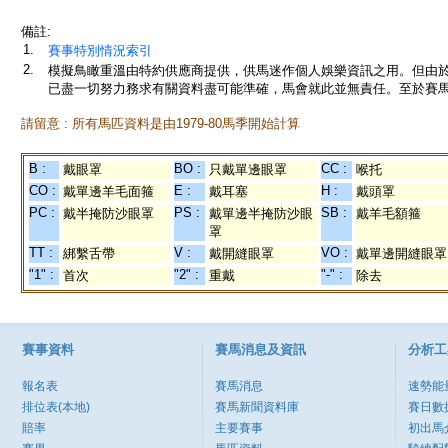
備註:
1.
賽事特別情況索引
2.
模擬鳥瞰重溫由特約供應商提供，供馬迷作個人娛樂資訊之用。但由
已盡一切努力務求有關資料盡可能準確，馬會就此並無責任。至於賽馬
請留意 : 所有馬匹資料是由1979-80馬季開始計算
B :
BO :
CC :
戴眼罩
只戴單邊眼罩
喉托
CO :
E :
H :
戴單邊羊毛面箍
戴耳塞
戴頭罩
PC :
PS :
SB :
戴半掩防沙眼罩
戴單邊半掩防沙眼
戴羊毛額箍
罩
TT :
V :
VO :
綁繫舌帶
戴開縫眼罩
戴單邊開縫眼罩
"1" :
"2" :
"-" :
首次
重戴
除去
賽事資料
賽馬消息及資訊
分析工
報名表
賽馬消息
速勢能
排位表(本地)
賽馬新聞資料庫
賽日數
賠率
主要賽事
初出馬