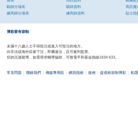
賽果
馬匹資料
騎練配
騎師分場表
騎師資料
馬匹搬
練馬師分場表
練馬師資料
貼士指
博彩要有節制
未滿十八歲人士不得投注或進入可投注的地方。
向非法或海外莊家下注，即屬違法，且可被判監禁。
切勿沉迷賭博，如需尋求輔導協助，可致電平和基金熱線1834 633。
常見問題
|
聯絡我們
|
傳媒專用區
|
網頁指南
|
規例
|
提倡有節制博彩
|
私隱