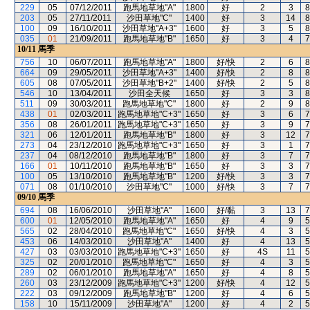
229
05
07/12/2011
跑馬地草地"A"
1800
好
2
3
8
203
05
27/11/2011
沙田草地"C"
1400
好
3
14
8
100
09
16/10/2011
沙田草地"A+3"
1600
好
3
5
8
035
01
21/09/2011
跑馬地草地"B"
1650
好
3
4
7
10/11
馬季
756
10
06/07/2011
跑馬地草地"A"
1800
好/快
2
6
8
664
09
29/05/2011
沙田草地"A+3"
1400
好/快
2
8
8
605
08
07/05/2011
沙田草地"B+2"
1400
好/快
2
5
8
546
10
13/04/2011
沙田全天候
1650
好
3
3
8
511
09
30/03/2011
跑馬地草地"C"
1800
好
2
9
8
438
01
02/03/2011
跑馬地草地"C+3"
1650
好
3
6
7
356
08
26/01/2011
跑馬地草地"C+3"
1650
好
3
9
7
321
06
12/01/2011
跑馬地草地"B"
1800
好
3
12
7
273
04
23/12/2010
跑馬地草地"C+3"
1650
好
3
1
7
237
04
08/12/2010
跑馬地草地"B"
1800
好
3
7
7
166
01
10/11/2010
跑馬地草地"B"
1650
好
3
3
7
100
05
13/10/2010
跑馬地草地"B"
1200
好/快
3
3
7
071
08
01/10/2010
沙田草地"C"
1000
好/快
3
7
7
09/10
馬季
694
08
16/06/2010
沙田草地"A"
1600
好/黏
3
13
7
600
01
12/05/2010
跑馬地草地"A"
1650
好
4
9
5
565
02
28/04/2010
跑馬地草地"C"
1650
好/快
4
3
5
453
06
14/03/2010
沙田草地"A"
1400
好
4
13
5
427
03
03/03/2010
跑馬地草地"C+3"
1650
好
4S
11
5
325
02
20/01/2010
跑馬地草地"C"
1650
好
4
3
5
289
02
06/01/2010
跑馬地草地"A"
1650
好
4
8
5
260
03
23/12/2009
跑馬地草地"C+3"
1200
好/快
4
12
5
222
03
09/12/2009
跑馬地草地"B"
1200
好
4
6
5
158
10
15/11/2009
沙田草地"A"
1200
好
4
2
5