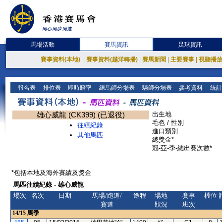
馬場活動
賽馬資訊
足球資訊
賽事資料(本地)
|
賽事資料(越洋轉播)
|
賽馬新聞
|
主要賽事
|
視聽播
報名表
排位表
即時賠率
練馬師分場表
騎師分場表
參考資料
統計
雄心威龍 (CK399) (已退役)
出生地
毛色 / 性別
往績紀錄
進口類別
其他馬匹
總獎金*
冠-亞-季-總出賽次數*
*包括本地及海外賽績及獎金
馬匹往績紀錄 - 雄心威龍
場次
名次
日期
馬場/跑道/
途程
場地
賽事
檔位
賽道
狀況
班次
14/15
馬季