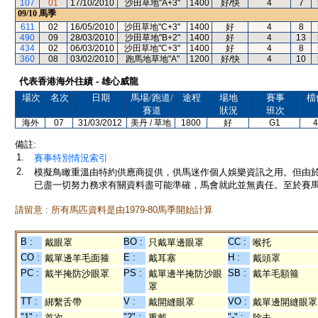
107
01
17/10/2010
沙田草地"A+3"
1400
好/快
4
7
09/10
馬季
611
02
16/05/2010
沙田草地"C+3"
1400
好
4
8
490
09
28/03/2010
沙田草地"B+2"
1400
好
4
13
434
02
06/03/2010
沙田草地"C+3"
1400
好
4
8
360
08
03/02/2010
跑馬地草地"A"
1200
好/快
4
10
代表香港海外往績 - 雄心威龍
場次
名次
日期
馬場/跑道/
途程
場地
賽事
檔
賽道
狀況
班次
海外
07
31/03/2012
美丹 / 草地
1800
好
G1
4
備註:
1.
賽事特別情況索引
2.
模擬鳥瞰重溫由特約供應商提供，供馬迷作個人娛樂資訊之用。但由
已盡一切努力務求有關資料盡可能準確，馬會就此並無責任。至於賽馬
請留意 : 所有馬匹資料是由1979-80馬季開始計算
B :
BO :
CC :
戴眼罩
只戴單邊眼罩
喉托
CO :
E :
H :
戴單邊羊毛面箍
戴耳塞
戴頭罩
PC :
PS :
SB :
戴半掩防沙眼罩
戴單邊半掩防沙眼
戴羊毛額箍
罩
TT :
V :
VO :
綁繫舌帶
戴開縫眼罩
戴單邊開縫眼罩
"1" :
"2" :
"-" :
首次
重戴
除去