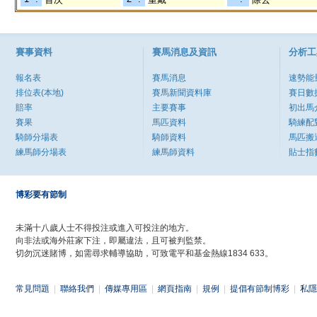
賽事資料
賽馬消息及資訊
分析工
報名表
賽馬消息
速勢能
排位表(本地)
賽馬新聞資料庫
賽日數
賠率
主要賽事
初出馬
賽果
馬匹資料
騎練配
騎師分場表
騎師資料
馬匹搬
練馬師分場表
練馬師資料
貼士指
博彩要有節制
未滿十八歲人士不得投注或進入可投注的地方。
向非法或海外莊家下注，即屬違法，且可被判監禁。
切勿沉迷賭博，如需尋求輔導協助，可致電平和基金熱線1834 633。
常見問題
|
聯絡我們
|
傳媒專用區
|
網頁指南
|
規例
|
提倡有節制博彩
|
私隱