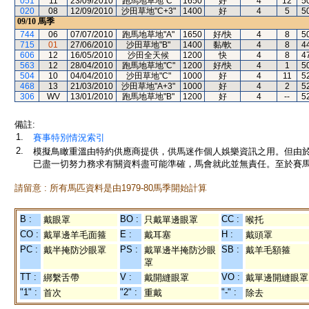
051
11
23/09/2010
跑馬地草地"C"
1650
好
4
12
5
020
08
12/09/2010
沙田草地"C+3"
1400
好
4
5
5
09/10
馬季
744
06
07/07/2010
跑馬地草地"A"
1650
好/快
4
8
5
715
01
27/06/2010
沙田草地"B"
1400
黏/軟
4
8
4
606
12
16/05/2010
沙田全天候
1200
快
4
8
4
563
12
28/04/2010
跑馬地草地"C"
1200
好/快
4
1
5
504
10
04/04/2010
沙田草地"C"
1000
好
4
11
5
468
13
21/03/2010
沙田草地"A+3"
1000
好
4
2
5
306
WV
13/01/2010
跑馬地草地"B"
1200
好
4
--
5
備註:
1.
賽事特別情況索引
2.
模擬鳥瞰重溫由特約供應商提供，供馬迷作個人娛樂資訊之用。但由
已盡一切努力務求有關資料盡可能準確，馬會就此並無責任。至於賽馬
請留意 : 所有馬匹資料是由1979-80馬季開始計算
B :
BO :
CC :
戴眼罩
只戴單邊眼罩
喉托
CO :
E :
H :
戴單邊羊毛面箍
戴耳塞
戴頭罩
PC :
PS :
SB :
戴半掩防沙眼罩
戴單邊半掩防沙眼
戴羊毛額箍
罩
TT :
V :
VO :
綁繫舌帶
戴開縫眼罩
戴單邊開縫眼罩
"1" :
"2" :
"-" :
首次
重戴
除去