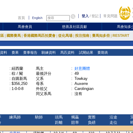
登入
/
登記
常見問題
首頁
English
馬會會員
慈善及社區貢獻
馬會知多
放區
|
國際賽馬
|
香港國際馬匹拍賣會
|
從化馬場
|
投注指南
|
賽馬知多些
|
RESTART
資料
賽果
賽事報告
騎練資料
馬匹資料
試閘結果
賽期表
:
紐西蘭
馬主
:
好意團體
:
棕 / 閹
最後評分
:
49
:
自購新馬
父系
:
Towkay
:
$356,250
母系
:
Auxerre
:
1-0-0-8
外祖父
:
Carolingian
同父系馬
:
沒有
評
練馬師
騎師
頭馬
獨贏
實際
沿途
分
距離
賠率
負磅
走位