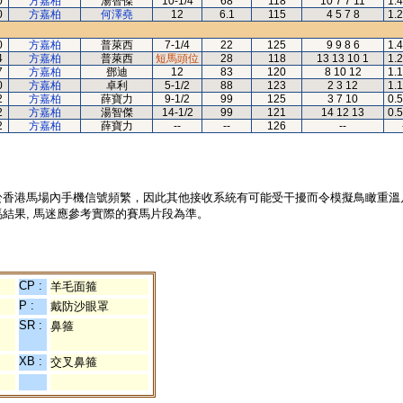
0
方嘉柏
湯智傑
10-1/4
68
118
10 7 7 11
1.
0
方嘉柏
何澤堯
12
6.1
115
4 5 7 8
1.
0
方嘉柏
普萊西
7-1/4
22
125
9 9 8 6
1.
4
方嘉柏
普萊西
短馬頭位
28
118
13 13 10 1
1.
7
方嘉柏
鄧迪
12
83
120
8 10 12
1.
0
方嘉柏
卓利
5-1/2
88
123
2 3 12
1.
2
方嘉柏
薛寶力
9-1/2
99
125
3 7 10
0.
2
方嘉柏
湯智傑
14-1/2
99
121
14 12 13
0.
2
方嘉柏
薛寶力
--
--
126
--
於香港馬場內手機信號頻繁，因此其他接收系統有可能受干擾而令模擬鳥瞰重溫
結果, 馬迷應參考實際的賽馬片段為準。
CP :
羊毛面箍
P :
戴防沙眼罩
SR :
鼻箍
XB :
交叉鼻箍