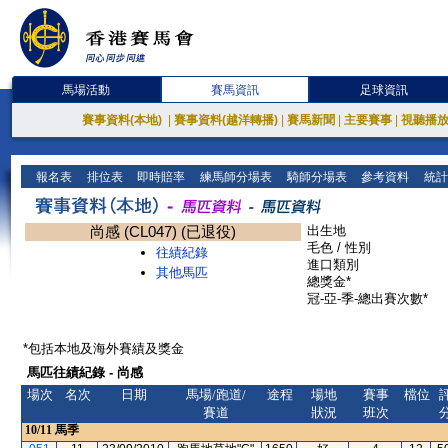
馬場活動
賽馬資訊
足球資訊
賽事資料(本地)
|
賽事資料(越洋轉播)
|
賽馬新聞
|
主要賽事
|
視聽播
報名表
排位表
即時賠率
練馬師分場表
騎師分場表
參考資料
統計
尚感 (CL047) (已退役)
出生地
毛色 / 性別
往績紀錄
進口類別
其他馬匹
總獎金*
冠-亞-季-總出賽次數*
*包括本地及海外賽績及獎金
馬匹往績紀錄 - 尚感
場次
名次
日期
馬場/跑道/
途程
場地
賽事
檔位
賽道
狀況
班次
10/11
馬季