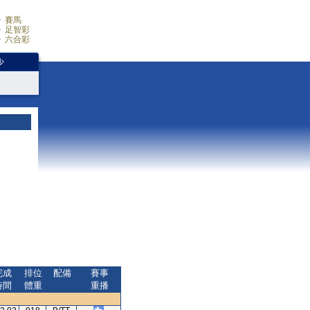
賽馬
足智彩
六合彩
少
完成
排位
配備
賽事
時間
體重
重播