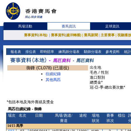
馬場活動
賽馬資訊
足球資訊
賽事資料(本地)
|
賽事資料(越洋轉播)
|
賽馬新聞
|
主要賽事
|
視聽播
報名表
排位表
即時賠率
練馬師分場表
騎師分場表
參考資料
統計
御鋒 (CL078) (已退役)
出生地
毛色 / 性別
往績紀錄
進口類別
其他馬匹
總獎金*
冠-亞-季-總出賽次數*
*包括本地及海外賽績及獎金
馬匹往績紀錄 - 御鋒
場次
名次
日期
馬場/跑道/
途程
場地
賽事
檔位
賽道
狀況
班次
14/15
馬季