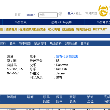
登入
/
登記
常見問題
首頁
English
馬會會員
慈善及社區貢獻
馬會知多
放區
|
國際賽馬
|
香港國際馬匹拍賣會
|
從化馬場
|
投注指南
|
賽馬知多些
|
RESTART
資料
賽果
賽事報告
騎練資料
馬匹資料
試閘結果
賽期表
:
澳洲
馬主
:
陳有悅與陳昌海
:
棗 / 閹
最後評分
:
86
:
自購馬
父系
:
Danewin
:
$6,382,525
母系
:
Kimash
:
9-4-4-57
外祖父
:
Jeune
同父系馬
:
沒有
評
練馬師
騎師
頭馬
獨贏
實際
沿途
完
分
距離
賠率
負磅
走位
時