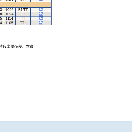
13
1096
B1/TT
98
1094
TT
35
1114
TT
84
1105
TT1
片段出現偏差。本會