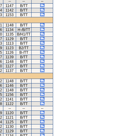
--
--
--
37
1147
B/TT
24
1142
B/TT
33
1153
B/TT
21
1148
B/TT
76
1134
H-/B/TT
70
1135
B/H1/TT
67
1129
B/TT
33
1113
B/TT
09
1123
B2/TT
85
1126
B-/TT
47
1139
B/TT
46
1148
B/TT
20
1127
B/TT
22
1137
B/TT
92
1148
B/TT
46
1146
B/TT
42
1148
B/TT
45
1156
B/TT
42
1141
B/TT
48
1122
B/TT
--
--
--
19
1120
B/TT
72
1121
B/TT
64
1125
B/TT
62
1130
B/TT
52
1129
B/TT
11
1134
B/TT