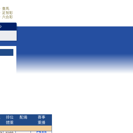
賽馬
足智彩
六合彩
少
成
排位
配備
賽事
間
體重
重播