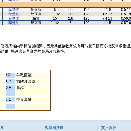
1
葉楚航
鄭雨滇
5
99
117
1 1 8
0.57.
3
葉楚航
鄭雨滇
11-1/2
20
128
1 6 13
0.57.
4
葉楚航
柏寶
15
2.8
125
7 4 13
0.59.
4
葉楚航
鄭雨滇
1-1/2
5
120
1 1 5
0.57.
於香港馬場內手機信號頻繁，因此其他接收系統有可能受干擾而令模擬鳥瞰重溫
結果, 馬迷應參考實際的賽馬片段為準。
CP :
羊毛面箍
P :
戴防沙眼罩
SR :
鼻箍
XB :
交叉鼻箍
具
視聽播放區
實用資訊