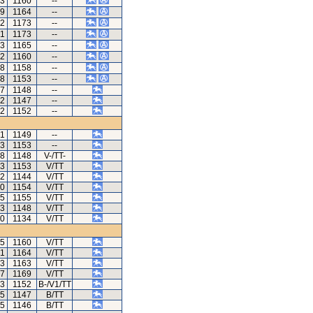
93
1160
--
99
1164
--
52
1173
--
71
1173
--
63
1165
--
52
1160
--
48
1158
--
48
1153
--
97
1148
--
12
1147
--
52
1152
--
41
1149
--
13
1153
--
18
1148
V-/TT-
53
1153
V/TT
52
1144
V/TT
80
1154
V/TT
35
1155
V/TT
63
1148
V/TT
10
1134
V/TT
55
1160
V/TT
61
1164
V/TT
03
1163
V/TT
27
1169
V/TT
63
1152
B-/V1/TT
55
1147
B/TT
95
1146
B/TT