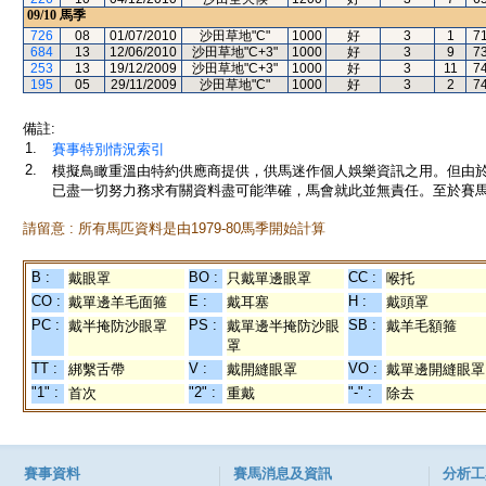
09/10
馬季
726
08
01/07/2010
沙田草地"C"
1000
好
3
1
7
684
13
12/06/2010
沙田草地"C+3"
1000
好
3
9
7
253
13
19/12/2009
沙田草地"C+3"
1000
好
3
11
7
195
05
29/11/2009
沙田草地"C"
1000
好
3
2
7
備註:
1.
賽事特別情況索引
2.
模擬鳥瞰重溫由特約供應商提供，供馬迷作個人娛樂資訊之用。但由
已盡一切努力務求有關資料盡可能準確，馬會就此並無責任。至於賽馬
請留意 : 所有馬匹資料是由1979-80馬季開始計算
B :
BO :
CC :
戴眼罩
只戴單邊眼罩
喉托
CO :
E :
H :
戴單邊羊毛面箍
戴耳塞
戴頭罩
PC :
PS :
SB :
戴半掩防沙眼罩
戴單邊半掩防沙眼
戴羊毛額箍
罩
TT :
V :
VO :
綁繫舌帶
戴開縫眼罩
戴單邊開縫眼罩
"1" :
"2" :
"-" :
首次
重戴
除去
賽事資料
賽馬消息及資訊
分析工