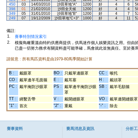
450
03
14/03/2010
沙田草地"A"
1200
好
4
6
5
398
01
21/02/2010
沙田全天候
1200
好
4
4
5
349
05
31/01/2010
沙田草地"B"
1200
好
4
7
5
249
07
19/12/2009
沙田草地"C+3"
1000
好
4
11
5
備註:
1.
賽事特別情況索引
2.
模擬鳥瞰重溫由特約供應商提供，供馬迷作個人娛樂資訊之用。但由
已盡一切努力務求有關資料盡可能準確，馬會就此並無責任。至於賽馬
請留意 : 所有馬匹資料是由1979-80馬季開始計算
B :
BO :
CC :
戴眼罩
只戴單邊眼罩
喉托
CO :
E :
H :
戴單邊羊毛面箍
戴耳塞
戴頭罩
PC :
PS :
SB :
戴半掩防沙眼罩
戴單邊半掩防沙眼
戴羊毛額箍
罩
TT :
V :
VO :
綁繫舌帶
戴開縫眼罩
戴單邊開縫眼罩
"1" :
"2" :
"-" :
首次
重戴
除去
賽事資料
賽馬消息及資訊
分析工