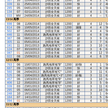
527
10
12/04/2015
沙田全天候
1200
好
4
2
4
339
11
25/01/2015
沙田全天候
1200
快
4
2
4
285
05
04/01/2015
沙田全天候
1200
好
4
1
5
134
07
02/11/2014
沙田全天候
1200
好
4
1
5
033
WV
24/09/2014
沙田全天候
1200
好
4
--
5
13/14
馬季
698
08
11/06/2014
沙田全天候
1200
好
4
12
5
614
09
10/05/2014
沙田全天候
1200
濕慢
4
4
5
502
07
26/03/2014
沙田全天候
1200
好
4
4
5
446
11
05/03/2014
跑馬地草地"A"
1200
好
4
8
6
387
08
08/02/2014
沙田全天候
1200
好
3
9
6
305
11
05/01/2014
沙田全天候
1200
好
3
7
6
181
11
20/11/2013
跑馬地草地"C"
1650
好
3
10
6
124
07
30/10/2013
沙田全天候
1200
好
3
6
6
087
01
16/10/2013
沙田全天候
1200
好
4
12
5
022
08
15/09/2013
沙田全天候
1200
好
4
6
5
12/13
馬季
763
06
10/07/2013
跑馬地草地"B"
1200
好/快
4
1
5
687
09
12/06/2013
沙田全天候
1200
快
4
9
6
560
08
24/04/2013
跑馬地草地"C"
1200
好
3
11
6
525
06
10/04/2013
跑馬地草地"C+3"
1200
好/黏
3
11
6
457
06
13/03/2013
跑馬地草地"B"
1200
好
3
10
6
406
12
20/02/2013
跑馬地草地"B"
1200
好
3
5
6
339
03
23/01/2013
跑馬地草地"C"
1200
好
3
11
6
295
05
06/01/2013
沙田全天候
1200
快
3
10
6
248
10
16/12/2012
沙田全天候
1200
好
3
1
6
164
07
14/11/2012
沙田全天候
1200
快
3
5
6
094
01
17/10/2012
沙田全天候
1200
好
4
3
5
11/12
馬季