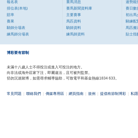
報名表
賽馬消息
速勢能
排位表(本地)
賽馬新聞資料庫
賽日數
賠率
主要賽事
初出馬
賽果
馬匹資料
騎練配
騎師分場表
騎師資料
馬匹搬
練馬師分場表
練馬師資料
貼士指
博彩要有節制
未滿十八歲人士不得投注或進入可投注的地方。
向非法或海外莊家下注，即屬違法，且可被判監禁。
切勿沉迷賭博，如需尋求輔導協助，可致電平和基金熱線1834 633。
常見問題
|
聯絡我們
|
傳媒專用區
|
網頁指南
|
規例
|
提倡有節制博彩
|
私隱