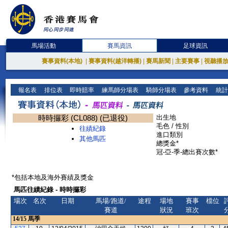
馬場活動
賽馬資訊
足球資訊
賽事資料(本地)
|
賽事資料(越洋轉播)
|
賽馬新聞
|
主要賽事
|
視聽播
報名表
排位表
即時賠率
練馬師分場表
騎師分場表
參考資料
統計
時時攞彩 (CL088) (已退役)
出生地
毛色 / 性別
往績紀錄
進口類別
其他馬匹
總獎金*
冠-亞-季-總出賽次數*
*包括本地及海外賽績及獎金
馬匹往績紀錄 - 時時攞彩
場次
名次
日期
馬場/跑道/
途程
場地
賽事
檔位
賽道
狀況
班次
14/15
馬季