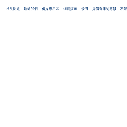
常見問題
|
聯絡我們
|
傳媒專用區
|
網頁指南
|
規例
|
提倡有節制博彩
|
私隱