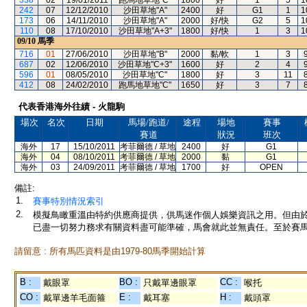
338
02
19/01/2011
跑馬地草地"C"
1800
好
1
5
1
242
07
12/12/2010
沙田草地"A"
2400
好
G1
1
1
173
06
14/11/2010
沙田草地"A"
2000
好/快
G2
5
1
110
08
17/10/2010
沙田草地"A+3"
1800
好/快
1
3
1
09/10
馬季
716
01
27/06/2010
沙田草地"B"
2000
黏/軟
1
3
687
02
12/06/2010
沙田草地"C+3"
1600
好
2
4
596
01
08/05/2010
沙田草地"C"
1800
好
3
11
412
08
24/02/2010
跑馬地草地"C"
1650
好
3
7
代表香港海外往績 - 火龍駒
場次
名次
日期
馬場/跑道/
途程
場地
賽事
賽道
狀況
班次
海外
17
15/10/2011
考菲爾德 / 草地
2400
好
G1
海外
04
08/10/2011
考菲爾德 / 草地
2000
黏
G1
海外
03
24/09/2011
考菲爾德 / 草地
1700
好
OPEN
備註:
1.
賽事特別情況索引
2.
模擬鳥瞰重溫由特約供應商提供，供馬迷作個人娛樂資訊之用。但由
已盡一切努力務求有關資料盡可能準確，馬會就此並無責任。至於賽馬
請留意 : 所有馬匹資料是由1979-80馬季開始計算
B :
BO :
CC :
戴眼罩
只戴單邊眼罩
喉托
CO :
E :
H :
戴單邊羊毛面箍
戴耳塞
戴頭罩