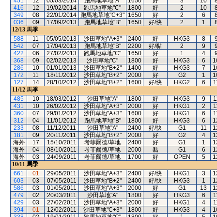
451
12
05/03/2014
跑馬地草地"A"
1650
好
3
10
416
12
19/02/2014
跑馬地草地"C"
1800
好
2
10
349
08
22/01/2014
跑馬地草地"C+3"
1650
好
2
6
036
09
17/09/2013
跑馬地草地"B"
1650
好/快
2
1
12/13
馬季
588
11
05/05/2013
沙田草地"A+3"
2400
好
HKG3
8
542
07
17/04/2013
跑馬地草地"B"
2200
好/黏
2
9
422
06
27/02/2013
跑馬地草地"C"
1650
好
1
4
368
09
02/02/2013
沙田草地"C"
1800
好
HKG3
6
1
286
10
01/01/2013
沙田草地"B+2"
1400
好
HKG3
7
1
172
11
18/11/2012
沙田草地"B+2"
2000
好
G2
1
1
127
14
28/10/2012
沙田草地"B+2"
1600
好/快
HKG2
6
1
11/12
馬季
485
10
18/03/2012
沙田草地"A"
1800
好
HKG3
9
1
431
10
26/02/2012
沙田草地"A+3"
2000
好
HKG1
2
1
360
07
29/01/2012
沙田草地"A+3"
1600
好
HKG1
6
1
312
04
11/01/2012
跑馬地草地"B"
1800
好
HKG3
6
1
233
08
11/12/2011
沙田草地"A"
2400
好/快
G1
11
1
181
09
20/11/2011
沙田草地"B+2"
2000
好
G2
4
1
海外
17
15/10/2011
考菲爾德/草地
2400
好
G1
1
1
海外
04
08/10/2011
考菲爾德/草地
2000
黏
G1
6
1
海外
03
24/09/2011
考菲爾德/草地
1700
好
OPEN
5
1
10/11
馬季
661
01
29/05/2011
沙田草地"A+3"
2400
好/快
HKG1
3
1
603
03
07/05/2011
沙田草地"B+2"
2400
好/快
HKG3
1
1
586
03
01/05/2011
沙田草地"A+3"
2000
好
G1
13
1
479
02
20/03/2011
沙田草地"A"
1800
好
HKG3
6
1
429
03
27/02/2011
沙田草地"A+3"
2000
好
HKG1
4
1
394
01
12/02/2011
沙田草地"C+3"
1800
好
HKG3
4
1