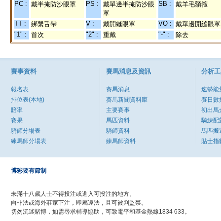
PC :
PS :
SB :
戴半掩防沙眼罩
戴單邊半掩防沙眼
戴羊毛額箍
罩
TT :
V :
VO :
綁繫舌帶
戴開縫眼罩
戴單邊開縫眼罩
"1" :
"2" :
"-" :
首次
重戴
除去
賽事資料
賽馬消息及資訊
分析工
報名表
賽馬消息
速勢能
排位表(本地)
賽馬新聞資料庫
賽日數
賠率
主要賽事
初出馬
賽果
馬匹資料
騎練配
騎師分場表
騎師資料
馬匹搬
練馬師分場表
練馬師資料
貼士指
博彩要有節制
未滿十八歲人士不得投注或進入可投注的地方。
向非法或海外莊家下注，即屬違法，且可被判監禁。
切勿沉迷賭博，如需尋求輔導協助，可致電平和基金熱線1834 633。