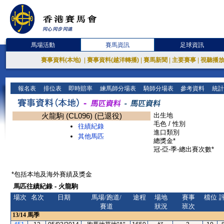
馬場活動
賽馬資訊
足球資訊
賽事資料(本地)
|
賽事資料(越洋轉播)
|
賽馬新聞
|
主要賽事
|
視聽播
報名表
排位表
即時賠率
練馬師分場表
騎師分場表
參考資料
統計
火龍駒 (CL096) (已退役)
出生地
毛色 / 性別
往績紀錄
進口類別
其他馬匹
總獎金*
冠-亞-季-總出賽次數*
*包括本地及海外賽績及獎金
馬匹往績紀錄 - 火龍駒
場次
名次
日期
馬場/跑道/
途程
場地
賽事
檔位
賽道
狀況
班次
13/14
馬季