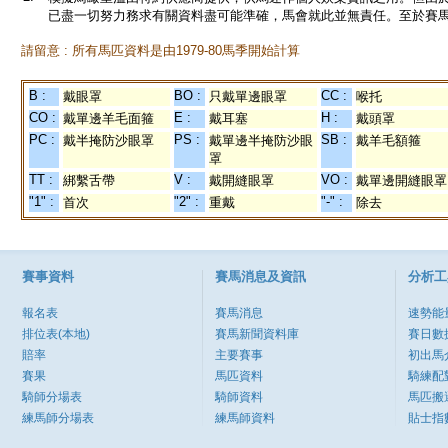
已盡一切努力務求有關資料盡可能準確，馬會就此並無責任。至於賽馬
請留意 : 所有馬匹資料是由1979-80馬季開始計算
B :
BO :
CC :
戴眼罩
只戴單邊眼罩
喉托
CO :
E :
H :
戴單邊羊毛面箍
戴耳塞
戴頭罩
PC :
PS :
SB :
戴半掩防沙眼罩
戴單邊半掩防沙眼
戴羊毛額箍
罩
TT :
V :
VO :
綁繫舌帶
戴開縫眼罩
戴單邊開縫眼罩
"1" :
"2" :
"-" :
首次
重戴
除去
賽事資料
賽馬消息及資訊
分析工
報名表
賽馬消息
速勢能
排位表(本地)
賽馬新聞資料庫
賽日數
賠率
主要賽事
初出馬
賽果
馬匹資料
騎練配
騎師分場表
騎師資料
馬匹搬
練馬師分場表
練馬師資料
貼士指