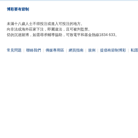
博彩要有節制
未滿十八歲人士不得投注或進入可投注的地方。
向非法或海外莊家下注，即屬違法，且可被判監禁。
切勿沉迷賭博，如需尋求輔導協助，可致電平和基金熱線1834 633。
常見問題
|
聯絡我們
|
傳媒專用區
|
網頁指南
|
規例
|
提倡有節制博彩
|
私隱