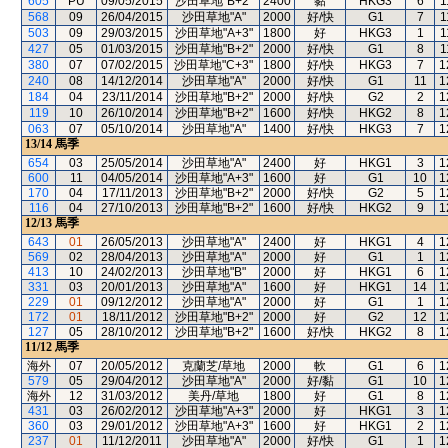
605
PU
09/05/2015
沙田草地"B+2"
2400
黏
HKG3
6
1
568
09
26/04/2015
沙田草地"A"
2000
好/快
G1
7
1
503
09
29/03/2015
沙田草地"A+3"
1800
好
HKG3
1
1
427
05
01/03/2015
沙田草地"B+2"
2000
好/快
G1
8
1
380
07
07/02/2015
沙田草地"C+3"
1800
好/快
HKG3
7
1
240
08
14/12/2014
沙田草地"A"
2000
好/快
G1
11
1
184
04
23/11/2014
沙田草地"B+2"
2000
好/快
G2
2
1
119
10
26/10/2014
沙田草地"B+2"
1600
好/快
HKG2
8
1
063
07
05/10/2014
沙田草地"A"
1400
好/快
HKG3
7
1
13/14
馬季
654
03
25/05/2014
沙田草地"A"
2400
好
HKG1
3
1
600
11
04/05/2014
沙田草地"A+3"
1600
好
G1
10
1
170
04
17/11/2013
沙田草地"B+2"
2000
好/快
G2
5
1
116
04
27/10/2013
沙田草地"B+2"
1600
好/快
HKG2
9
1
12/13
馬季
643
01
26/05/2013
沙田草地"A"
2400
好
HKG1
4
1
569
02
28/04/2013
沙田草地"A"
2000
好
G1
1
1
413
10
24/02/2013
沙田草地"B"
2000
好
HKG1
6
1
331
03
20/01/2013
沙田草地"A"
1600
好
HKG1
14
1
229
01
09/12/2012
沙田草地"A"
2000
好
G1
1
1
172
01
18/11/2012
沙田草地"B+2"
2000
好
G2
12
1
127
05
28/10/2012
沙田草地"B+2"
1600
好/快
HKG2
8
1
11/12
馬季
海外
07
20/05/2012
克蘭芝/草地
2000
軟
G1
6
1
579
05
29/04/2012
沙田草地"A"
2000
好/黏
G1
10
1
海外
12
31/03/2012
美丹/草地
1800
好
G1
8
1
431
03
26/02/2012
沙田草地"A+3"
2000
好
HKG1
3
1
360
03
29/01/2012
沙田草地"A+3"
1600
好
HKG1
2
1
237
01
11/12/2011
沙田草地"A"
2000
好/快
G1
1
1