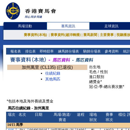
馬場活動
賽馬資訊
足球資訊
賽事資料(本地)
|
賽事資料(越洋轉播)
|
賽馬新聞
|
主要賽事
|
視聽播
報名表
排位表
即時賠率
練馬師分場表
騎師分場表
參考資料
統計
加州萬里 (CL135) (已退役)
出生地
毛色 / 性別
往績紀錄
進口類別
其他馬匹
總獎金*
冠-亞-季-總出賽次數*
*包括本地及海外賽績及獎金
馬匹往績紀錄 - 加州萬里
場次
名次
日期
馬場/跑道/
途程
場地
賽事
檔位
賽道
狀況
班次
14/15
馬季