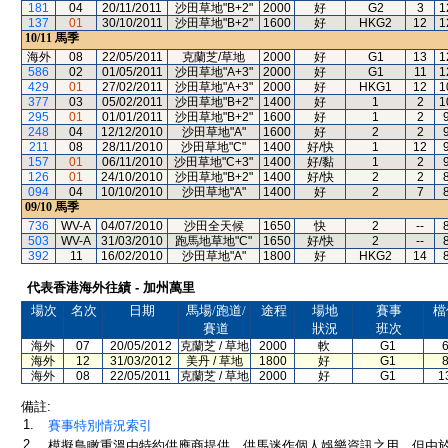
181
04
20/11/2011
沙田草地"B+2"
2000
好
G2
3
1
137
01
30/10/2011
沙田草地"B+2"
1600
好
HKG2
12
1
10/11
馬季
海外
08
22/05/2011
克蘭芝/草地
2000
好
G1
13
1
586
02
01/05/2011
沙田草地"A+3"
2000
好
G1
11
1
429
01
27/02/2011
沙田草地"A+3"
2000
好
HKG1
12
1
377
03
05/02/2011
沙田草地"B+2"
1400
好
1
2
1
295
01
01/01/2011
沙田草地"B+2"
1600
好
1
2
248
04
12/12/2010
沙田草地"A"
1600
好
2
2
211
08
28/11/2010
沙田草地"C"
1400
好/快
1
12
157
01
06/11/2010
沙田草地"C+3"
1400
好/黏
1
2
126
01
24/10/2010
沙田草地"B+2"
1400
好/快
2
2
094
04
10/10/2010
沙田草地"A"
1400
好
2
7
09/10
馬季
736
WV-A
04/07/2010
沙田全天候
1650
快
2
--
503
WV-A
31/03/2010
跑馬地草地"C"
1650
好/快
2
--
392
11
16/02/2010
沙田草地"A"
1800
好
HKG2
14
代表香港海外往績 - 加州萬里
場次
名次
日期
馬場/跑道/
途程
場地
賽事
檔
賽道
狀況
班次
海外
07
20/05/2012
克蘭芝 / 草地
2000
軟
G1
海外
12
31/03/2012
美丹 / 草地
1800
好
G1
海外
08
22/05/2011
克蘭芝 / 草地
2000
好
G1
1
備註:
1.
賽事特別情況索引
2.
模擬鳥瞰重溫由特約供應商提供，供馬迷作個人娛樂資訊之用。但由