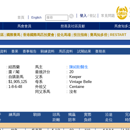
登入
/
登記
常見問題
首頁
English
馬會會員
慈善及社區貢獻
馬會知多
放區
|
國際賽馬
|
香港國際馬匹拍賣會
|
從化馬場
|
投注指南
|
賽馬知多些
|
RESTART
資料
賽果
賽事報告
騎練資料
馬匹資料
試閘結果
賽期表
:
紐西蘭
馬主
:
陳紹勣醫生
:
棗 / 閹
最後評分
:
20
:
自購新馬
父系
:
Keeper
:
$1,905,125
母系
:
Vintage Belle
:
1-8-6-48
外祖父
:
Centaine
同父系馬
:
沒有
評
練馬師
騎師
頭馬
獨贏
實際
沿途
完
分
距離
賠率
負磅
走位
時