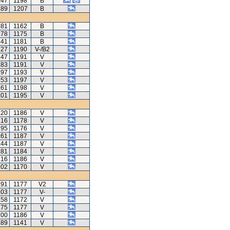
.47
1198
B
.89
1207
B
.81
1162
B
.78
1175
B
.41
1181
B
.27
1190
V-/B2
.47
1191
V
.83
1191
V
.97
1193
V
.53
1197
V
.61
1198
V
.01
1195
V
.20
1186
V
.16
1178
V
.95
1176
V
.61
1187
V
.44
1187
V
.81
1184
V
.16
1186
V
.02
1170
V
.91
1177
V2
.03
1177
V-
.58
1172
V
.75
1177
V
.00
1186
V
.89
1141
V