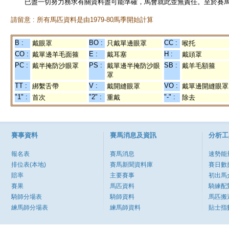
已盡一切努力務求有關資料盡可能準確，馬會就此並無責任。至於賽馬
請留意 : 所有馬匹資料是由1979-80馬季開始計算
B :
BO :
CC :
戴眼罩
只戴單邊眼罩
喉托
CO :
E :
H :
戴單邊羊毛面箍
戴耳塞
戴頭罩
PC :
PS :
SB :
戴半掩防沙眼罩
戴單邊半掩防沙眼
戴羊毛額箍
罩
TT :
V :
VO :
綁繫舌帶
戴開縫眼罩
戴單邊開縫眼罩
"1" :
"2" :
"-" :
首次
重戴
除去
賽事資料
賽馬消息及資訊
分析工
報名表
賽馬消息
速勢能
排位表(本地)
賽馬新聞資料庫
賽日數
賠率
主要賽事
初出馬
賽果
馬匹資料
騎練配
騎師分場表
騎師資料
馬匹搬
練馬師分場表
練馬師資料
貼士指