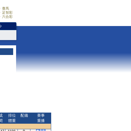
賽馬
足智彩
六合彩
少
成
排位
配備
賽事
間
體重
重播