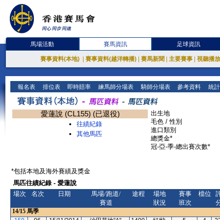
馬場活動
賽馬資訊
足球資訊
賽事資料(本地)
|
賽事資料(越洋轉播)
|
賽馬新聞
|
主要賽事
|
視聽播
報名表
排位表
即時賠率
練馬師分場表
騎師分場表
參考資料
統計
愛蓮說 (CL155) (已退役)
出生地
毛色 / 性別
往績紀錄
進口類別
其他馬匹
總獎金*
冠-亞-季-總出賽次數*
*包括本地及海外賽績及獎金
馬匹往績紀錄 - 愛蓮說
場次
名次
日期
馬場/跑道/
途程
場地
賽事
檔位
賽道
狀況
班次
14/15
馬季