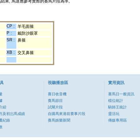
結果, 馬迷應參考實際的賽馬片段為準。
CP :
羊毛面箍
P :
戴防沙眼罩
SR :
鼻箍
XB :
交叉鼻箍
具
視聽播放區
實用資訊
量
賽日收音機
賽馬日一般資訊
據
賽馬節目
檔位統計
介紹
試閘片段
騎師王統計
對及初岀馬成績
自購馬來港前賽事片段
靈活玩
遷紀錄
賽馬娛樂新聞
傳媒專用區
數