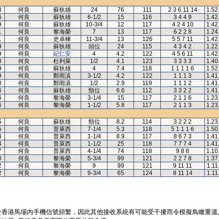
3
何良
蘇狄雄
24
76
111
2 3 6 11 14
1.52
6
何良
蘇狄雄
6-1/2
15
116
3 4 4 9
1.42
9
何良
蘇狄雄
10-3/4
12
117
4 2 4 10
1.42
1
何良
黎海榮
7
13
117
6 2 2 8
1.24
1
何良
史卓棟
11-3/4
13
126
5 5 7 11
1.42
9
何良
蘇狄雄
頭位
24
115
4 3 4 2
1.22
9
何良
紀仁安
4
4.2
122
4 5 6 11
1.42
8
何良
杜利萊
1/2
4.1
123
3 3 3 3
1.40
9
何良
蘇狄雄
4
7.4
118
1 1 1 1 6
1.52
9
何良
鄭雨滇
3-1/2
4.2
122
1 1 1 3
1.41
8
何良
鄭雨滇
1/2
2.9
119
1 1 1 2
1.41
6
何良
蘇狄雄
頸位
6.6
112
3 3 2 2
1.41
6
何良
黎海榮
3-1/4
15
117
2 1 1 6
1.23
6
何良
黎海榮
1-1/2
5.8
117
2 1 1 3
1.23
5
何良
蘇狄雄
頸位
8.2
114
3 2 2 2
1.23
5
何良
普萊西
7-1/4
5.3
118
5 1 1 1 6
1.50
4
何良
普萊西
1-1/4
8.9
117
8 6 7 3
1.41
4
何良
普萊西
1-1/2
25
118
7 7 7 4
1.41
7
何良
普萊西
4-1/4
74
118
9 8 8
1.10
0
何良
黎海榮
5-3/4
99
121
2 2 7 8
1.37
2
何良
黎海榮
9
99
121
9 11 11
1.11
2
何良
黎海榮
9-3/4
65
124
8 11 14
1.11
於香港馬場內手機信號頻繁，因此其他接收系統有可能受干擾而令模擬鳥瞰重溫