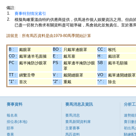
備註:
1.
賽事特別情況索引
2.
模擬鳥瞰重溫由特約供應商提供，供馬迷作個人娛樂資訊之用。但由
已盡一切努力務求有關資料盡可能準確，馬會就此並無責任。至於賽馬
請留意 : 所有馬匹資料是由1979-80馬季開始計算
B :
BO :
CC :
戴眼罩
只戴單邊眼罩
喉托
CO :
E :
H :
戴單邊羊毛面箍
戴耳塞
戴頭罩
PC :
PS :
SB :
戴半掩防沙眼罩
戴單邊半掩防沙眼
戴羊毛額箍
罩
TT :
V :
VO :
綁繫舌帶
戴開縫眼罩
戴單邊開縫眼罩
"1" :
"2" :
"-" :
首次
重戴
除去
賽事資料
賽馬消息及資訊
分析工
報名表
賽馬消息
速勢能
排位表(本地)
賽馬新聞資料庫
賽日數
賠率
主要賽事
初出馬
賽果
馬匹資料
騎練配