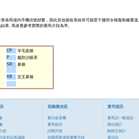
於香港馬場內手機信號頻繁，因此其他接收系統有可能受干擾而令模擬鳥瞰重溫
結果, 馬迷應參考實際的賽馬片段為準。
CP :
羊毛面箍
P :
戴防沙眼罩
SR :
鼻箍
XB :
交叉鼻箍
具
視聽播放區
實用資訊
量
賽日收音機
賽馬日一般資訊
據
賽馬節目
檔位統計
介紹
試閘片段
騎師王統計
對及初岀馬成績
自購馬來港前賽事片段
靈活玩