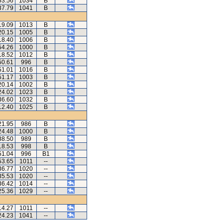
53.56
1034
B
37.79
1041
B
19.09
1013
B
20.15
1005
B
18.40
1006
B
54.26
1000
B
18.52
1012
B
50.61
996
B
51.01
1016
B
51.17
1003
B
20.14
1002
B
24.02
1023
B
36.60
1032
B
12.40
1025
B
21.95
986
B
24.48
1000
B
38.50
989
B
18.53
998
B
51.04
996
B1
53.65
1011
--
36.77
1020
--
35.53
1020
--
36.42
1014
--
25.36
1029
--
14.27
1011
--
24.23
1041
--