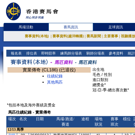
馬場活動
賽馬資訊
足球資訊
賽事資料(本地)
|
賽事資料(越洋轉播)
|
賽馬新聞
|
主要賽事
|
視聽播
報名表
排位表
即時賠率
練馬師分場表
騎師分場表
參考資料
統計
實業傳奇 (CL186) (已退役)
出生地
毛色 / 性別
往績紀錄
進口類別
其他馬匹
總獎金*
冠-亞-季-總出賽次數*
*包括本地及海外賽績及獎金
馬匹往績紀錄 - 實業傳奇
場次
名次
日期
馬場/跑道/
途程
場地
賽事
檔位
賽道
狀況
班次
12/13
馬季