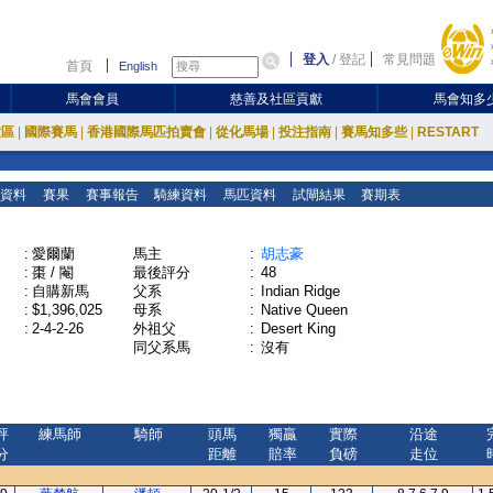
登入
/
登記
常見問題
首頁
English
馬會會員
慈善及社區貢獻
馬會知多
放區
|
國際賽馬
|
香港國際馬匹拍賣會
|
從化馬場
|
投注指南
|
賽馬知多些
|
RESTART
資料
賽果
賽事報告
騎練資料
馬匹資料
試閘結果
賽期表
:
愛爾蘭
馬主
:
胡志豪
:
棗 / 閹
最後評分
:
48
:
自購新馬
父系
:
Indian Ridge
:
$1,396,025
母系
:
Native Queen
:
2-4-2-26
外祖父
:
Desert King
同父系馬
:
沒有
評
練馬師
騎師
頭馬
獨贏
實際
沿途
分
距離
賠率
負磅
走位