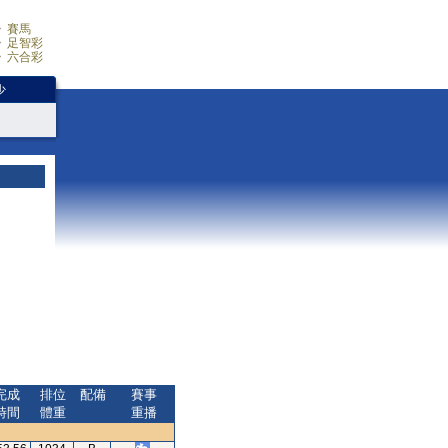
賽馬
足智彩
六合彩
少
完成
排位
配備
賽事
時間
體重
重播