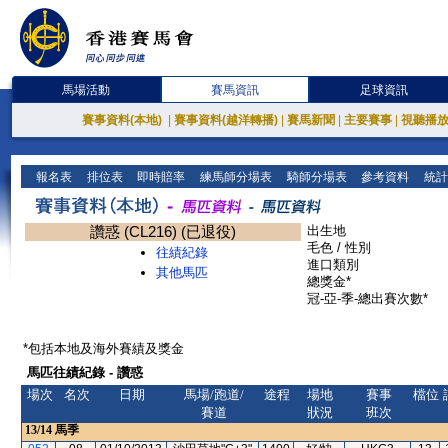
馬場活動
賽馬資訊
足球資訊
賽事資料(本地)
|
賽事資料(越洋轉播)
|
賽馬新聞
|
主要賽事
|
視聽播
報名表
排位表
即時賠率
練馬師分場表
騎師分場表
參考資料
統計
讚惑 (CL216) (已退役)
出生地
毛色 / 性別
往績紀錄
進口類別
其他馬匹
總獎金*
冠-亞-季-總出賽次數*
*包括本地及海外賽績及獎金
馬匹往績紀錄 - 讚惑
場次
名次
日期
馬場/跑道/
途程
場地
賽事
檔位
賽道
狀況
班次
13/14
馬季