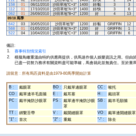
212
02
28/11/2010
沙田草地"C"
1400
好/快
2
14
158
01
06/11/2010
沙田草地"C+3"
1400
好/黏
3
3
112
01
17/10/2010
沙田草地"A+3"
1400
好/快
3
6
062
01
26/09/2010
沙田草地"B+2"
1200
好
4
13
09/10
馬季
642
03
30/05/2010
沙田草地"B"
1200
好/黏
GRIFFIN
12
568
01
01/05/2010
沙田草地"A+3"
1200
好
GRIFFIN
1
522
04
10/04/2010
沙田草地"C+3"
1000
好
GRIFFIN
6
備註:
1.
賽事特別情況索引
2.
模擬鳥瞰重溫由特約供應商提供，供馬迷作個人娛樂資訊之用。但由
已盡一切努力務求有關資料盡可能準確，馬會就此並無責任。至於賽馬
請留意 : 所有馬匹資料是由1979-80馬季開始計算
B :
BO :
CC :
戴眼罩
只戴單邊眼罩
喉托
CO :
E :
H :
戴單邊羊毛面箍
戴耳塞
戴頭罩
PC :
PS :
SB :
戴半掩防沙眼罩
戴單邊半掩防沙眼
戴羊毛額箍
罩
TT :
V :
VO :
綁繫舌帶
戴開縫眼罩
戴單邊開縫眼罩
"1" :
"2" :
"-" :
首次
重戴
除去