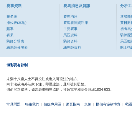
賽事資料
賽馬消息及資訊
分析工
報名表
賽馬消息
速勢能
排位表(本地)
賽馬新聞資料庫
賽日數
賠率
主要賽事
初出馬
賽果
馬匹資料
騎練配
騎師分場表
騎師資料
馬匹搬
練馬師分場表
練馬師資料
貼士指
博彩要有節制
未滿十八歲人士不得投注或進入可投注的地方。
向非法或海外莊家下注，即屬違法，且可被判監禁。
切勿沉迷賭博，如需尋求輔導協助，可致電平和基金熱線1834 633。
常見問題
|
聯絡我們
|
傳媒專用區
|
網頁指南
|
規例
|
提倡有節制博彩
|
私隱