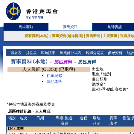
馬場活動
賽馬資訊
足球資訊
賽事資料(本地)
|
賽事資料(越洋轉播)
|
賽馬新聞
|
主要賽事
|
視聽播
報名表
排位表
即時賠率
練馬師分場表
騎師分場表
參考資料
統計
人人興旺 (CL250) (已退役)
出生地
毛色 / 性別
往績紀錄
進口類別
其他馬匹
總獎金*
冠-亞-季-總出賽次數*
*包括本地及海外賽績及獎金
馬匹往績紀錄 - 人人興旺
場次
名次
日期
馬場/跑道/
途程
場地
賽事
檔位
賽道
狀況
班次
12/13
馬季