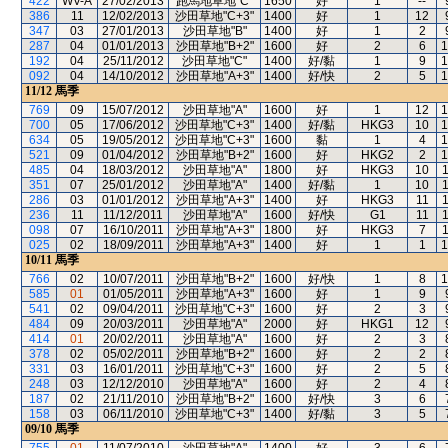
422
WV-A
27/02/2013
跑馬地草地"C"
1650
好
1
--
386
11
12/02/2013
沙田草地"C+3"
1400
好
1
12
347
03
27/01/2013
沙田草地"B"
1400
好
1
2
287
04
01/01/2013
沙田草地"B+2"
1600
好
2
6
1
192
04
25/11/2012
沙田草地"C"
1400
好/黏
1
9
1
092
04
14/10/2012
沙田草地"A+3"
1400
好/快
2
5
1
11/12
馬季
769
09
15/07/2012
沙田草地"A"
1600
好
1
12
1
700
05
17/06/2012
沙田草地"C+3"
1400
好/黏
HKG3
10
1
634
05
19/05/2012
沙田草地"C+3"
1600
黏
1
4
1
521
09
01/04/2012
沙田草地"B+2"
1600
好
HKG2
2
1
485
04
18/03/2012
沙田草地"A"
1800
好
HKG3
10
351
07
25/01/2012
沙田草地"A"
1400
好/黏
1
10
286
03
01/01/2012
沙田草地"A+3"
1400
好
HKG3
11
236
11
11/12/2011
沙田草地"A"
1600
好/快
G1
11
098
07
16/10/2011
沙田草地"A+3"
1800
好
HKG3
7
025
02
18/09/2011
沙田草地"A+3"
1400
好
1
1
1
10/11
馬季
766
02
10/07/2011
沙田草地"B+2"
1600
好/快
1
8
1
585
01
01/05/2011
沙田草地"A+3"
1600
好
1
9
541
02
09/04/2011
沙田草地"C+3"
1600
好
2
3
484
09
20/03/2011
沙田草地"A"
2000
好
HKG1
12
414
01
20/02/2011
沙田草地"A"
1600
好
2
3
378
02
05/02/2011
沙田草地"B+2"
1600
好
2
2
331
03
16/01/2011
沙田草地"C+3"
1600
好
2
5
248
03
12/12/2010
沙田草地"A"
1600
好
2
4
187
02
21/11/2010
沙田草地"B+2"
1600
好/快
3
6
158
03
06/11/2010
沙田草地"C+3"
1400
好/黏
3
5
09/10
馬季