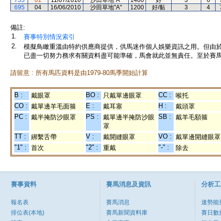
755
01
11/07/2010
沙田草地"A"
1400
好
3
6
695
04
16/06/2010
沙田草地"A"
1200
好/黏
3
4
備註:
1.
賽事特別情況索引
2.
模擬鳥瞰重溫由特約供應商提供，供馬迷作個人娛樂資訊之用。但由
已盡一切努力務求有關資料盡可能準確，馬會就此並無責任。至於賽馬
請留意 : 所有馬匹資料是由1979-80馬季開始計算
B :
BO :
CC :
戴眼罩
只戴單邊眼罩
喉托
CO :
E :
H :
戴單邊羊毛面箍
戴耳塞
戴頭罩
PC :
PS :
SB :
戴半掩防沙眼罩
戴單邊半掩防沙眼
戴羊毛額箍
罩
TT :
V :
VO :
綁繫舌帶
戴開縫眼罩
戴單邊開縫眼罩
"1" :
"2" :
"-" :
首次
重戴
除去
賽事資料
賽馬消息及資訊
分析工
報名表
賽馬消息
速勢能
排位表(本地)
賽馬新聞資料庫
賽日數