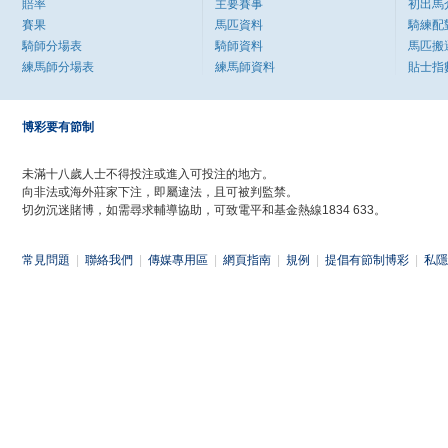
賠率
主要賽事
初出馬
賽果
馬匹資料
騎練配
騎師分場表
騎師資料
馬匹搬
練馬師分場表
練馬師資料
貼士指
博彩要有節制
未滿十八歲人士不得投注或進入可投注的地方。
向非法或海外莊家下注，即屬違法，且可被判監禁。
切勿沉迷賭博，如需尋求輔導協助，可致電平和基金熱線1834 633。
常見問題
|
聯絡我們
|
傳媒專用區
|
網頁指南
|
規例
|
提倡有節制博彩
|
私隱