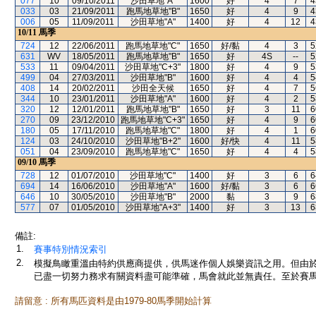
077
10
09/10/2011
沙田草地"A"
1600
好
4
7
4
033
03
21/09/2011
跑馬地草地"B"
1650
好
4
9
4
006
05
11/09/2011
沙田草地"A"
1400
好
4
12
4
10/11
馬季
724
12
22/06/2011
跑馬地草地"C"
1650
好/黏
4
3
5
631
WV
18/05/2011
跑馬地草地"B"
1650
好
4S
--
5
533
11
09/04/2011
沙田草地"C+3"
1800
好
4
9
5
499
04
27/03/2011
沙田草地"B"
1600
好
4
4
5
408
14
20/02/2011
沙田全天候
1650
好
4
7
5
344
10
23/01/2011
沙田草地"A"
1600
好
4
2
5
320
12
12/01/2011
跑馬地草地"B"
1650
好
3
11
6
270
09
23/12/2010
跑馬地草地"C+3"
1650
好
4
9
6
180
05
17/11/2010
跑馬地草地"C"
1800
好
4
1
6
124
03
24/10/2010
沙田草地"B+2"
1600
好/快
4
11
5
051
04
23/09/2010
跑馬地草地"C"
1650
好
4
4
5
09/10
馬季
728
12
01/07/2010
沙田草地"C"
1400
好
3
6
6
694
14
16/06/2010
沙田草地"A"
1600
好/黏
3
6
6
646
10
30/05/2010
沙田草地"B"
2000
黏
3
9
6
577
07
01/05/2010
沙田草地"A+3"
1400
好
3
13
6
備註:
1.
賽事特別情況索引
2.
模擬鳥瞰重溫由特約供應商提供，供馬迷作個人娛樂資訊之用。但由
已盡一切努力務求有關資料盡可能準確，馬會就此並無責任。至於賽馬
請留意 : 所有馬匹資料是由1979-80馬季開始計算