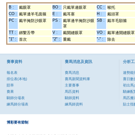
B :
BO :
CC :
戴眼罩
只戴單邊眼罩
喉托
CO :
E :
H :
戴單邊羊毛面箍
戴耳塞
戴頭罩
PC :
PS :
SB :
戴半掩防沙眼罩
戴單邊半掩防沙眼
戴羊毛額箍
罩
TT :
V :
VO :
綁繫舌帶
戴開縫眼罩
戴單邊開縫眼罩
"1" :
"2" :
"-" :
首次
重戴
除去
賽事資料
賽馬消息及資訊
分析工
報名表
賽馬消息
速勢能
排位表(本地)
賽馬新聞資料庫
賽日數
賠率
主要賽事
初出馬
賽果
馬匹資料
騎練配
騎師分場表
騎師資料
馬匹搬
練馬師分場表
練馬師資料
貼士指
博彩要有節制