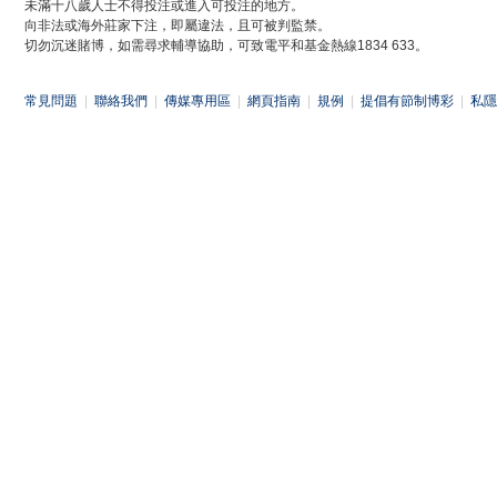
未滿十八歲人士不得投注或進入可投注的地方。
向非法或海外莊家下注，即屬違法，且可被判監禁。
切勿沉迷賭博，如需尋求輔導協助，可致電平和基金熱線1834 633。
常見問題
|
聯絡我們
|
傳媒專用區
|
網頁指南
|
規例
|
提倡有節制博彩
|
私隱