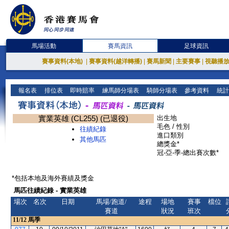
馬場活動
賽馬資訊
足球資訊
賽事資料(本地)
|
賽事資料(越洋轉播)
|
賽馬新聞
|
主要賽事
|
視聽播
報名表
排位表
即時賠率
練馬師分場表
騎師分場表
參考資料
統計
實業英雄 (CL255) (已退役)
出生地
毛色 / 性別
往績紀錄
進口類別
其他馬匹
總獎金*
冠-亞-季-總出賽次數*
*包括本地及海外賽績及獎金
馬匹往績紀錄 - 實業英雄
場次
名次
日期
馬場/跑道/
途程
場地
賽事
檔位
賽道
狀況
班次
11/12
馬季