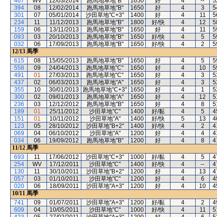
467
WV
12/03/2014
跑馬地草地"B"
1650
好
4
--
5
394
08
12/02/2014
跑馬地草地"B"
1650
好
4
3
5
301
07
05/01/2014
沙田草地"C+3"
1400
好
4
11
5
234
11
11/12/2013
跑馬地草地"B"
1800
好/快
4
12
5
159
06
13/11/2013
跑馬地草地"B"
1650
好
4
11
5
093
03
20/10/2013
跑馬地草地"B"
1650
好/快
4
5
5
032
06
17/09/2013
跑馬地草地"B"
1650
好/快
4
2
5
12/13
馬季
615
08
15/05/2013
跑馬地草地"B"
1650
好
4
5
5
558
09
24/04/2013
跑馬地草地"C"
1650
好
4
10
5
491
01
27/03/2013
跑馬地草地"C"
1650
好
4
3
5
437
02
06/03/2013
跑馬地草地"A"
1650
好
4
3
5
355
10
30/01/2013
跑馬地草地"C+3"
1650
好
4
1
5
300
02
09/01/2013
跑馬地草地"A"
1650
好
4
12
5
236
03
12/12/2012
跑馬地草地"B"
1650
好
4
8
5
189
01
25/11/2012
沙田草地"C"
1400
好/黏
4
5
4
151
01
10/11/2012
沙田草地"A"
1400
好/快
5
13
4
123
05
28/10/2012
沙田草地"B+2"
1400
好/快
4
2
4
069
04
06/10/2012
沙田草地"A"
1200
好
4
4
4
034
06
19/09/2012
跑馬地草地"B"
1200
好
4
8
4
11/12
馬季
693
11
17/06/2012
沙田草地"C+3"
1000
好/黏
4
5
4
254
WV
17/12/2011
沙田草地"C"
1400
好/快
4
--
4
130
11
30/10/2011
沙田草地"B+2"
1200
好
4
13
4
057
03
01/10/2011
沙田草地"C"
1200
好
4
6
4
020
06
18/09/2011
沙田草地"A+3"
1200
好
4
10
4
10/11
馬季
741
09
01/07/2011
沙田草地"A+3"
1200
好/黏
4
2
4
609
04
10/05/2011
沙田草地"C"
1000
好/快
4
11
5