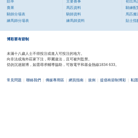
賠率
主要賽事
初出馬
賽果
馬匹資料
騎練配
騎師分場表
騎師資料
馬匹搬
練馬師分場表
練馬師資料
貼士指
博彩要有節制
未滿十八歲人士不得投注或進入可投注的地方。
向非法或海外莊家下注，即屬違法，且可被判監禁。
切勿沉迷賭博，如需尋求輔導協助，可致電平和基金熱線1834 633。
常見問題
|
聯絡我們
|
傳媒專用區
|
網頁指南
|
規例
|
提倡有節制博彩
|
私隱