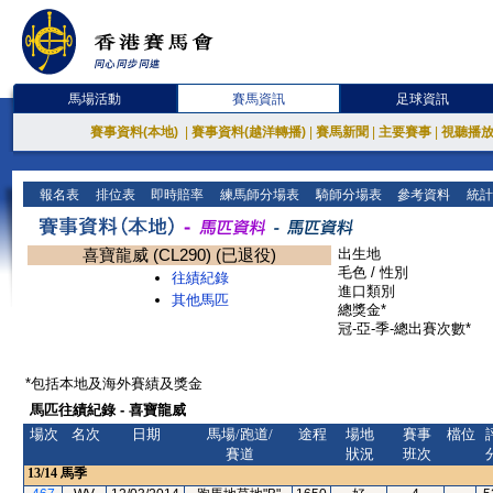
馬場活動
賽馬資訊
足球資訊
賽事資料(本地)
|
賽事資料(越洋轉播)
|
賽馬新聞
|
主要賽事
|
視聽播
報名表
排位表
即時賠率
練馬師分場表
騎師分場表
參考資料
統計
喜寶龍威 (CL290) (已退役)
出生地
毛色 / 性別
往績紀錄
進口類別
其他馬匹
總獎金*
冠-亞-季-總出賽次數*
*包括本地及海外賽績及獎金
馬匹往績紀錄 - 喜寶龍威
場次
名次
日期
馬場/跑道/
途程
場地
賽事
檔位
賽道
狀況
班次
13/14
馬季