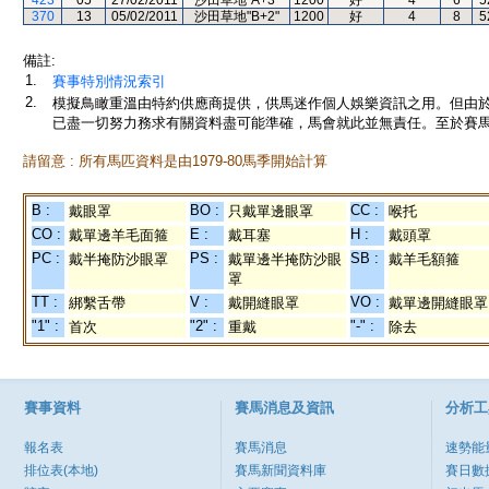
423
05
27/02/2011
沙田草地"A+3"
1200
好
4
6
5
370
13
05/02/2011
沙田草地"B+2"
1200
好
4
8
5
備註:
1.
賽事特別情況索引
2.
模擬鳥瞰重溫由特約供應商提供，供馬迷作個人娛樂資訊之用。但由
已盡一切努力務求有關資料盡可能準確，馬會就此並無責任。至於賽馬
請留意 : 所有馬匹資料是由1979-80馬季開始計算
B :
BO :
CC :
戴眼罩
只戴單邊眼罩
喉托
CO :
E :
H :
戴單邊羊毛面箍
戴耳塞
戴頭罩
PC :
PS :
SB :
戴半掩防沙眼罩
戴單邊半掩防沙眼
戴羊毛額箍
罩
TT :
V :
VO :
綁繫舌帶
戴開縫眼罩
戴單邊開縫眼罩
"1" :
"2" :
"-" :
首次
重戴
除去
賽事資料
賽馬消息及資訊
分析工
報名表
賽馬消息
速勢能
排位表(本地)
賽馬新聞資料庫
賽日數