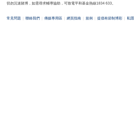
切勿沉迷賭博，如需尋求輔導協助，可致電平和基金熱線1834 633。
常見問題
|
聯絡我們
|
傳媒專用區
|
網頁指南
|
規例
|
提倡有節制博彩
|
私隱