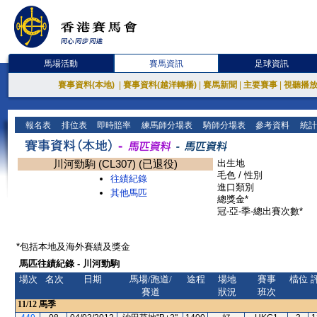
馬場活動
賽馬資訊
足球資訊
賽事資料(本地)
|
賽事資料(越洋轉播)
|
賽馬新聞
|
主要賽事
|
視聽播
報名表
排位表
即時賠率
練馬師分場表
騎師分場表
參考資料
統計
川河勁駒 (CL307) (已退役)
出生地
毛色 / 性別
往績紀錄
進口類別
其他馬匹
總獎金*
冠-亞-季-總出賽次數*
*包括本地及海外賽績及獎金
馬匹往績紀錄 - 川河勁駒
場次
名次
日期
馬場/跑道/
途程
場地
賽事
檔位
賽道
狀況
班次
11/12
馬季