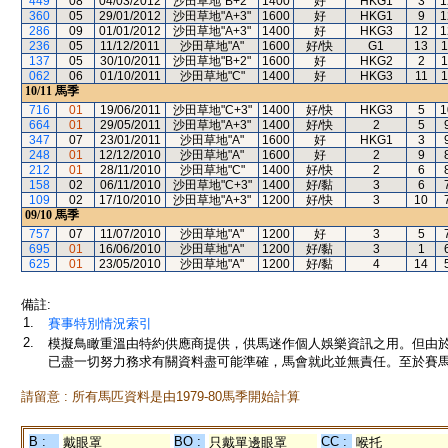
449
08
04/03/2012
沙田草地"B+2"
1400
好
HKG1
3
1
360
05
29/01/2012
沙田草地"A+3"
1600
好
HKG1
9
1
286
09
01/01/2012
沙田草地"A+3"
1400
好
HKG3
12
1
236
05
11/12/2011
沙田草地"A"
1600
好/快
G1
13
1
137
05
30/10/2011
沙田草地"B+2"
1600
好
HKG2
2
1
062
06
01/10/2011
沙田草地"C"
1400
好
HKG3
11
1
10/11
馬季
716
01
19/06/2011
沙田草地"C+3"
1400
好/快
HKG3
5
1
664
01
29/05/2011
沙田草地"A+3"
1400
好/快
2
5
347
07
23/01/2011
沙田草地"A"
1600
好
HKG1
3
248
01
12/12/2010
沙田草地"A"
1600
好
2
9
212
01
28/11/2010
沙田草地"C"
1400
好/快
2
6
158
02
06/11/2010
沙田草地"C+3"
1400
好/黏
3
6
109
02
17/10/2010
沙田草地"A+3"
1200
好/快
3
10
09/10
馬季
757
07
11/07/2010
沙田草地"A"
1200
好
3
5
695
01
16/06/2010
沙田草地"A"
1200
好/黏
3
1
625
01
23/05/2010
沙田草地"A"
1200
好/黏
4
14
備註:
1.
賽事特別情況索引
2.
模擬鳥瞰重溫由特約供應商提供，供馬迷作個人娛樂資訊之用。但由
已盡一切努力務求有關資料盡可能準確，馬會就此並無責任。至於賽馬
請留意 : 所有馬匹資料是由1979-80馬季開始計算
B :
BO :
CC :
戴眼罩
只戴單邊眼罩
喉托