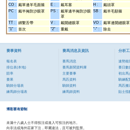
CO :
E :
H :
戴單邊羊毛面箍
戴耳塞
戴頭罩
PC :
PS :
SB :
戴半掩防沙眼罩
戴單邊半掩防沙眼
戴羊毛額箍
罩
TT :
V :
VO :
綁繫舌帶
戴開縫眼罩
戴單邊開縫眼罩
"1" :
"2" :
"-" :
首次
重戴
除去
賽事資料
賽馬消息及資訊
分析工
報名表
賽馬消息
速勢能
排位表(本地)
賽馬新聞資料庫
賽日數
賠率
主要賽事
初出馬
賽果
馬匹資料
騎練配
騎師分場表
騎師資料
馬匹搬
練馬師分場表
練馬師資料
貼士指
博彩要有節制
未滿十八歲人士不得投注或進入可投注的地方。
向非法或海外莊家下注，即屬違法，且可被判監禁。