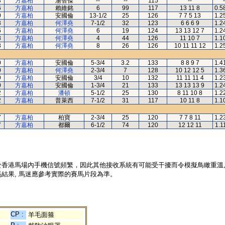
3
方嘉柏
湯智傑
--
--
115
--
-
6
方嘉柏
賴維銘
6
99
117
13 11 8
0.5
0
方嘉柏
安國倫
13-1/2
25
126
7 7 5 13
1.2
3
方嘉柏
何澤堯
7-1/2
32
123
6 6 6 9
1.2
6
方嘉柏
何澤堯
6
19
124
13 13 12 7
1.2
8
方嘉柏
何澤堯
4
44
126
11 10 7
1.1
8
方嘉柏
何澤堯
8
26
126
10 11 11 12
1.2
0
方嘉柏
安國倫
5-3/4
3.2
133
8 8 9 7
1.4
0
方嘉柏
何澤堯
2-3/4
7
128
10 12 12 5
1.3
9
方嘉柏
安國倫
3/4
10
132
11 11 11 4
1.2
0
方嘉柏
安國倫
1-3/4
21
133
13 13 13 9
1.2
2
方嘉柏
潘頓
5-1/2
25
130
8 11 10 8
1.2
2
方嘉柏
普萊西
7-1/2
31
117
10 11 8
1.1
7
方嘉柏
柏寶
2-3/4
25
120
7 7 8 11
1.2
7
方嘉柏
都爾
6-1/2
74
120
12 12 11
1.1
於香港馬場內手機信號頻繁，因此其他接收系統有可能受干擾而令模擬鳥瞰重溫
結果, 馬迷應參考實際的賽馬片段為準。
CP :
羊毛面箍