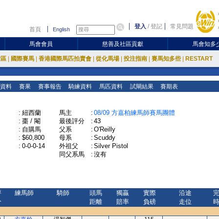
登入
/
登記
常見問題
首頁
English
馬會會員
慈善及社區貢獻
馬會知多
放區
|
國際賽馬
|
香港國際馬匹拍賣會
|
從化馬場
|
投注指南
|
賽馬知多些
|
RESTART
資料
賽果
賽事報告
騎練資料
馬匹資料
試閘結果
賽期表
:
紐西蘭
馬主
:
08/09 方嘉柏練馬師賽馬團體
:
棗 / 閹
最後評分
:
43
:
自購馬
父系
:
O'Reilly
:
$60,800
母系
:
Scuddy
:
0-0-0-14
外祖父
:
Silver Pistol
同父系馬
:
沒有
評
練馬師
騎師
頭馬
獨贏
實際
沿途
分
距離
賠率
負磅
走位