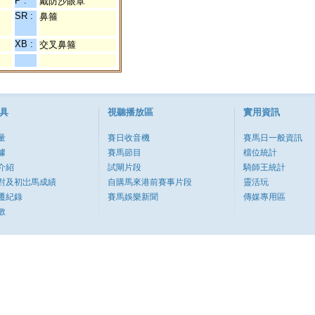
P :
戴防沙眼罩
SR :
鼻箍
XB :
交叉鼻箍
具
視聽播放區
實用資訊
量
賽日收音機
賽馬日一般資訊
據
賽馬節目
檔位統計
介紹
試閘片段
騎師王統計
對及初岀馬成績
自購馬來港前賽事片段
靈活玩
遷紀錄
賽馬娛樂新聞
傳媒專用區
數