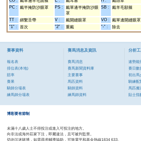
CO :
E :
H :
戴單邊羊毛面箍
戴耳塞
戴頭罩
PC :
PS :
SB :
戴半掩防沙眼罩
戴單邊半掩防沙眼
戴羊毛額箍
罩
TT :
V :
VO :
綁繫舌帶
戴開縫眼罩
戴單邊開縫眼罩
"1" :
"2" :
"-" :
首次
重戴
除去
賽事資料
賽馬消息及資訊
分析工
報名表
賽馬消息
速勢能
排位表(本地)
賽馬新聞資料庫
賽日數
賠率
主要賽事
初出馬
賽果
馬匹資料
騎練配
騎師分場表
騎師資料
馬匹搬
練馬師分場表
練馬師資料
貼士指
博彩要有節制
未滿十八歲人士不得投注或進入可投注的地方。
向非法或海外莊家下注，即屬違法，且可被判監禁。
切勿沉迷賭博，如需尋求輔導協助，可致電平和基金熱線1834 633。