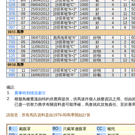
576
WV
29/04/2012
沙田草地"A"
1600
黏
4
--
4
529
08
09/04/2012
沙田草地"C"
1000
好
4
11
4
502
13
25/03/2012
沙田草地"A+3"
1400
好
4
3
5
376
09
05/02/2012
沙田草地"B+2"
1400
好
4
11
5
344
07
25/01/2012
沙田草地"A"
1400
好/黏
4
14
5
177
07
20/11/2011
沙田草地"B+2"
1200
好
4
12
5
097
12
16/10/2011
沙田草地"A+3"
1400
好
4
6
5
10/11
馬季
752
07
06/07/2011
跑馬地草地"A"
1650
好/快
4
1
6
733
05
26/06/2011
沙田草地"A"
1600
好
4
2
6
696
04
11/06/2011
沙田草地"C"
1400
好
4
5
5
659
09
29/05/2011
沙田草地"A+3"
1400
好/快
4
9
6
125
08
24/10/2010
沙田草地"B+2"
1400
好/快
4
5
6
109
08
17/10/2010
沙田草地"A+3"
1200
好/快
3
12
6
09/10
馬季
740
11
04/07/2010
沙田草地"C+3"
1400
好/快
3
3
6
695
11
16/06/2010
沙田草地"A"
1200
好/黏
3
3
6
備註:
1.
賽事特別情況索引
2.
模擬鳥瞰重溫由特約供應商提供，供馬迷作個人娛樂資訊之用。但由
已盡一切努力務求有關資料盡可能準確，馬會就此並無責任。至於賽馬
請留意 : 所有馬匹資料是由1979-80馬季開始計算
B :
BO :
CC :
戴眼罩
只戴單邊眼罩
喉托