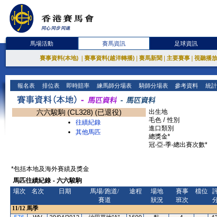
馬場活動
賽馬資訊
足球資訊
賽事資料(本地)
|
賽事資料(越洋轉播)
|
賽馬新聞
|
主要賽事
|
視聽播
報名表
排位表
即時賠率
練馬師分場表
騎師分場表
參考資料
統計
六六駿駒 (CL328) (已退役)
出生地
毛色 / 性別
往績紀錄
進口類別
其他馬匹
總獎金*
冠-亞-季-總出賽次數*
*包括本地及海外賽績及獎金
馬匹往績紀錄 - 六六駿駒
場次
名次
日期
馬場/跑道/
途程
場地
賽事
檔位
賽道
狀況
班次
11/12
馬季