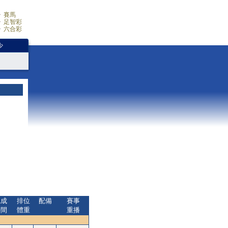
賽馬
足智彩
六合彩
少
完成
排位
配備
賽事
時間
體重
重播