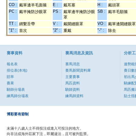
CO :
E :
H :
戴單邊羊毛面箍
戴耳塞
戴頭罩
PC :
PS :
SB :
戴半掩防沙眼罩
戴單邊半掩防沙眼
戴羊毛額箍
罩
TT :
V :
VO :
綁繫舌帶
戴開縫眼罩
戴單邊開縫眼罩
"1" :
"2" :
"-" :
首次
重戴
除去
賽事資料
賽馬消息及資訊
分析工
報名表
賽馬消息
速勢能
排位表(本地)
賽馬新聞資料庫
賽日數
賠率
主要賽事
初出馬
賽果
馬匹資料
騎練配
騎師分場表
騎師資料
馬匹搬
練馬師分場表
練馬師資料
貼士指
博彩要有節制
未滿十八歲人士不得投注或進入可投注的地方。
向非法或海外莊家下注，即屬違法，且可被判監禁。