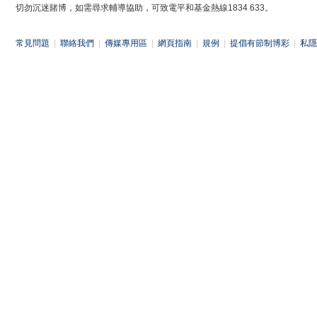
切勿沉迷賭博，如需尋求輔導協助，可致電平和基金熱線1834 633。
常見問題
|
聯絡我們
|
傳媒專用區
|
網頁指南
|
規例
|
提倡有節制博彩
|
私隱