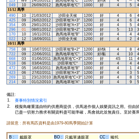
113
WV
24/10/2012
跑馬地草地"C"
1200
好/快
4
--
049
10
26/09/2012
跑馬地草地"C"
1000
好
4
5
11/12
馬季
490
10
21/03/2012
沙田全天候
1200
好
4
6
425
09
26/02/2012
沙田草地"A+3"
1200
好
4
6
354
05
29/01/2012
沙田草地"A+3"
1200
好
4
5
296
01
08/01/2012
沙田草地"B+2"
1200
好
5
13
170
10
16/11/2011
跑馬地草地"B"
1200
好
4
4
022
12
18/09/2011
沙田全天候
1200
好
4
2
10/11
馬季
758
08
10/07/2011
沙田草地"B+2"
1200
好/快
4
8
722
09
22/06/2011
跑馬地草地"C"
1200
好/黏
4
10
668
03
01/06/2011
跑馬地草地"C+3"
1200
好
4S
11
518
06
03/04/2011
沙田草地"C"
1200
好
4
4
472
05
16/03/2011
跑馬地草地"B"
1000
好
4
1
423
06
27/02/2011
沙田草地"A+3"
1200
好
4
3
269
11
23/12/2010
跑馬地草地"C+3"
1200
好
4
8
214
09
01/12/2010
跑馬地草地"A"
1000
好
4
9
備註:
1.
賽事特別情況索引
2.
模擬鳥瞰重溫由特約供應商提供，供馬迷作個人娛樂資訊之用。但由
已盡一切努力務求有關資料盡可能準確，馬會就此並無責任。至於賽馬
請留意 : 所有馬匹資料是由1979-80馬季開始計算
B :
BO :
CC :
戴眼罩
只戴單邊眼罩
喉托