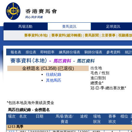
馬場活動
賽馬資訊
足球資訊
賽事資料(本地)
|
賽事資料(越洋轉播)
|
賽馬新聞
|
主要賽事
|
視聽播
報名表
排位表
即時賠率
練馬師分場表
騎師分場表
參考資料
統計
金榜題名 (CL358) (已退役)
出生地
毛色 / 性別
往績紀錄
進口類別
其他馬匹
總獎金*
冠-亞-季-總出賽次數*
*包括本地及海外賽績及獎金
馬匹往績紀錄 - 金榜題名
場次
名次
日期
馬場/跑道/
途程
場地
賽事
檔位
賽道
狀況
班次
12/13
馬季