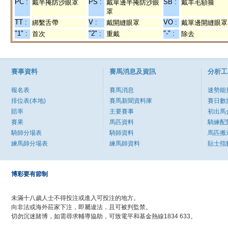
PC :
PS :
SB :
戴半掩防沙眼罩
戴單邊半掩防沙眼
戴羊毛額箍
罩
TT :
V :
VO :
綁繫舌帶
戴開縫眼罩
戴單邊開縫眼罩
"1" :
"2" :
"-" :
首次
重戴
除去
賽事資料
賽馬消息及資訊
分析工
報名表
賽馬消息
速勢能
排位表(本地)
賽馬新聞資料庫
賽日數
賠率
主要賽事
初出馬
賽果
馬匹資料
騎練配
騎師分場表
騎師資料
馬匹搬
練馬師分場表
練馬師資料
貼士指
博彩要有節制
未滿十八歲人士不得投注或進入可投注的地方。
向非法或海外莊家下注，即屬違法，且可被判監禁。
切勿沉迷賭博，如需尋求輔導協助，可致電平和基金熱線1834 633。