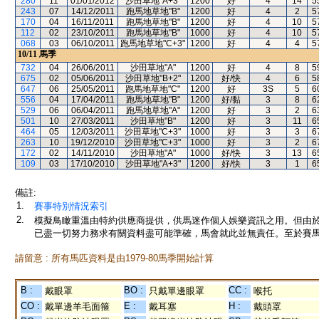
280
11
01/01/2012
沙田草地"A+3"
1200
好
4
14
5
243
07
14/12/2011
跑馬地草地"B"
1200
好
4
2
5
170
04
16/11/2011
跑馬地草地"B"
1200
好
4
10
5
112
02
23/10/2011
跑馬地草地"B"
1000
好
4
10
5
068
03
06/10/2011
跑馬地草地"C+3"
1200
好
4
4
5
10/11
馬季
732
04
26/06/2011
沙田草地"A"
1200
好
4
8
5
675
02
05/06/2011
沙田草地"B+2"
1200
好/快
4
6
5
647
06
25/05/2011
跑馬地草地"C"
1200
好
3S
5
6
556
04
17/04/2011
跑馬地草地"B"
1200
好/黏
3
8
6
529
06
06/04/2011
跑馬地草地"A"
1200
好
3
2
6
501
10
27/03/2011
沙田草地"B"
1200
好
3
11
6
464
05
12/03/2011
沙田草地"C+3"
1000
好
3
3
6
263
10
19/12/2010
沙田草地"C+3"
1000
好
3
2
6
172
02
14/11/2010
沙田草地"A"
1000
好/快
3
13
6
109
03
17/10/2010
沙田草地"A+3"
1200
好/快
3
1
6
備註:
1.
賽事特別情況索引
2.
模擬鳥瞰重溫由特約供應商提供，供馬迷作個人娛樂資訊之用。但由
已盡一切努力務求有關資料盡可能準確，馬會就此並無責任。至於賽馬
請留意 : 所有馬匹資料是由1979-80馬季開始計算
B :
BO :
CC :
戴眼罩
只戴單邊眼罩
喉托
CO :
E :
H :
戴單邊羊毛面箍
戴耳塞
戴頭罩