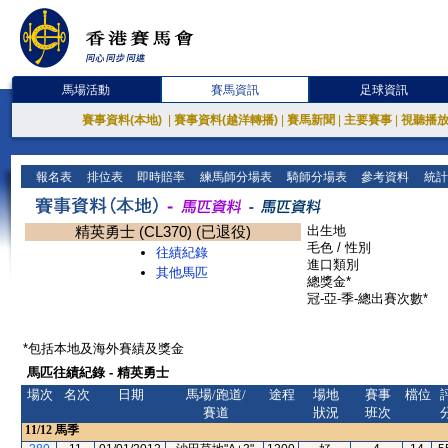
馬場活動
賽馬資訊
足球資訊
賽事資料(本地)
|
賽事資料(越洋轉播)
|
賽馬新聞
|
主要賽事
|
視聽播
報名表
排位表
即時賠率
練馬師分場表
騎師分場表
參考資料
統計
精英勇士 (CL370) (已退役)
出生地
毛色 / 性別
往績紀錄
進口類別
其他馬匹
總獎金*
冠-亞-季-總出賽次數*
*包括本地及海外賽績及獎金
馬匹往績紀錄 - 精英勇士
場次
名次
日期
馬場/跑道/
途程
場地
賽事
檔位
賽道
狀況
班次
11/12
馬季