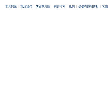
常見問題
|
聯絡我們
|
傳媒專用區
|
網頁指南
|
規例
|
提倡有節制博彩
|
私隱