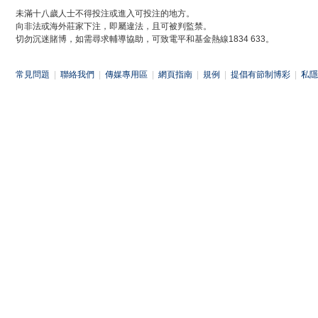
未滿十八歲人士不得投注或進入可投注的地方。
向非法或海外莊家下注，即屬違法，且可被判監禁。
切勿沉迷賭博，如需尋求輔導協助，可致電平和基金熱線1834 633。
常見問題
|
聯絡我們
|
傳媒專用區
|
網頁指南
|
規例
|
提倡有節制博彩
|
私隱