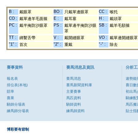
B :
BO :
CC :
戴眼罩
只戴單邊眼罩
喉托
CO :
E :
H :
戴單邊羊毛面箍
戴耳塞
戴頭罩
PC :
PS :
SB :
戴半掩防沙眼罩
戴單邊半掩防沙眼
戴羊毛額箍
罩
TT :
V :
VO :
綁繫舌帶
戴開縫眼罩
戴單邊開縫眼罩
"1" :
"2" :
"-" :
首次
重戴
除去
賽事資料
賽馬消息及資訊
分析工
報名表
賽馬消息
速勢能
排位表(本地)
賽馬新聞資料庫
賽日數
賠率
主要賽事
初出馬
賽果
馬匹資料
騎練配
騎師分場表
騎師資料
馬匹搬
練馬師分場表
練馬師資料
貼士指
博彩要有節制