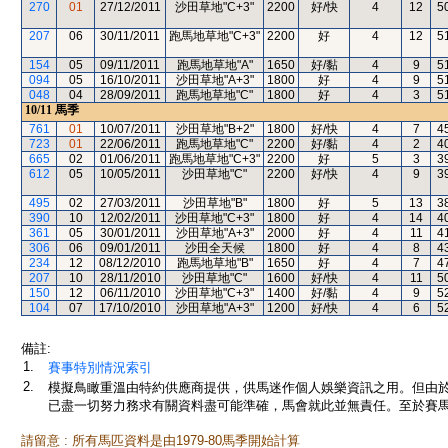
270
01
27/12/2011
沙田草地"C+3"
2200
好/快
4
12
5
207
06
30/11/2011
跑馬地草地"C+3"
2200
好
4
12
5
154
05
09/11/2011
跑馬地草地"A"
1650
好/黏
4
9
5
094
05
16/10/2011
沙田草地"A+3"
1800
好
4
9
5
048
04
28/09/2011
跑馬地草地"C"
1800
好
4
3
5
10/11
馬季
761
01
10/07/2011
沙田草地"B+2"
1800
好/快
4
7
4
723
01
22/06/2011
跑馬地草地"C"
2200
好/黏
4
2
4
665
02
01/06/2011
跑馬地草地"C+3"
2200
好
5
3
3
612
05
10/05/2011
沙田草地"C"
2200
好/快
4
9
3
495
02
27/03/2011
沙田草地"B"
1800
好
5
13
3
390
10
12/02/2011
沙田草地"C+3"
1800
好
4
14
4
361
05
30/01/2011
沙田草地"A+3"
2000
好
4
11
4
306
06
09/01/2011
沙田全天候
1800
好
4
8
4
234
12
08/12/2010
跑馬地草地"B"
1650
好
4
7
4
207
10
28/11/2010
沙田草地"C"
1600
好/快
4
11
5
150
12
06/11/2010
沙田草地"C+3"
1400
好/黏
4
9
5
104
07
17/10/2010
沙田草地"A+3"
1200
好/快
4
6
5
備註:
1.
賽事特別情況索引
2.
模擬鳥瞰重溫由特約供應商提供，供馬迷作個人娛樂資訊之用。但由
已盡一切努力務求有關資料盡可能準確，馬會就此並無責任。至於賽馬
請留意 : 所有馬匹資料是由1979-80馬季開始計算