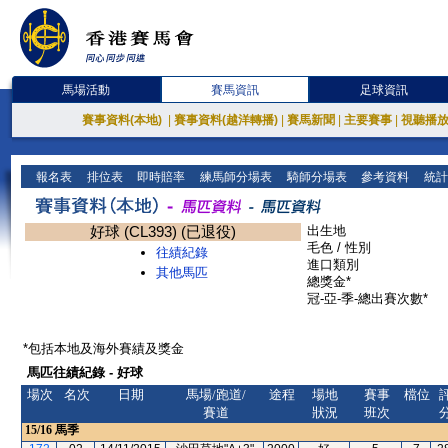
馬場活動
賽馬資訊
足球資訊
賽事資料(本地)
|
賽事資料(越洋轉播)
|
賽馬新聞
|
主要賽事
|
視聽播
報名表
排位表
即時賠率
練馬師分場表
騎師分場表
參考資料
統計
好球 (CL393) (已退役)
出生地
毛色 / 性別
往績紀錄
進口類別
其他馬匹
總獎金*
冠-亞-季-總出賽次數*
*包括本地及海外賽績及獎金
馬匹往績紀錄 - 好球
場次
名次
日期
馬場/跑道/
途程
場地
賽事
檔位
賽道
狀況
班次
15/16
馬季