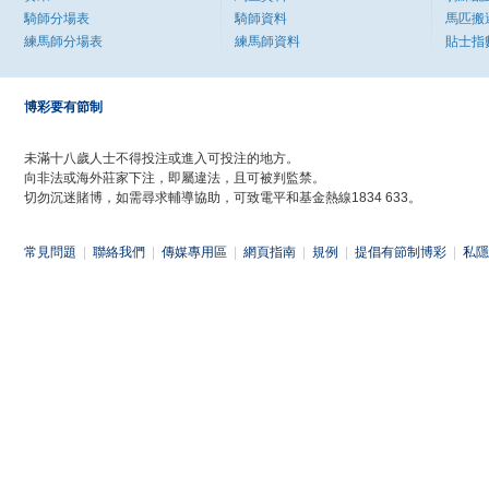
騎師分場表
騎師資料
馬匹搬
練馬師分場表
練馬師資料
貼士指
博彩要有節制
未滿十八歲人士不得投注或進入可投注的地方。
向非法或海外莊家下注，即屬違法，且可被判監禁。
切勿沉迷賭博，如需尋求輔導協助，可致電平和基金熱線1834 633。
常見問題
|
聯絡我們
|
傳媒專用區
|
網頁指南
|
規例
|
提倡有節制博彩
|
私隱