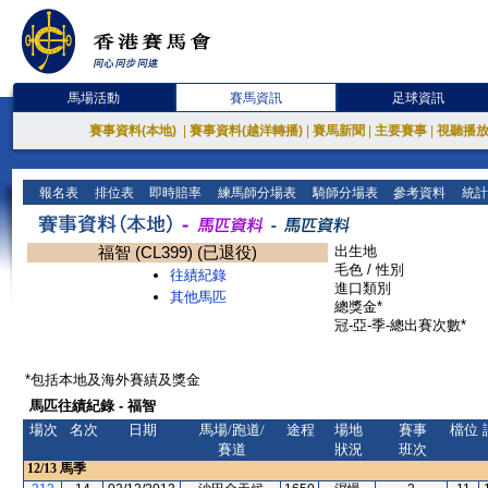
馬場活動
賽馬資訊
足球資訊
賽事資料(本地)
|
賽事資料(越洋轉播)
|
賽馬新聞
|
主要賽事
|
視聽播
報名表
排位表
即時賠率
練馬師分場表
騎師分場表
參考資料
統計
福智 (CL399) (已退役)
出生地
毛色 / 性別
往績紀錄
進口類別
其他馬匹
總獎金*
冠-亞-季-總出賽次數*
*包括本地及海外賽績及獎金
馬匹往績紀錄 - 福智
場次
名次
日期
馬場/跑道/
途程
場地
賽事
檔位
賽道
狀況
班次
12/13
馬季