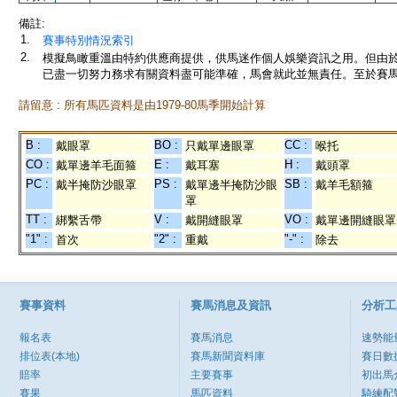
備註:
1.
賽事特別情況索引
2.
模擬鳥瞰重溫由特約供應商提供，供馬迷作個人娛樂資訊之用。但由
已盡一切努力務求有關資料盡可能準確，馬會就此並無責任。至於賽馬
請留意 : 所有馬匹資料是由1979-80馬季開始計算
B :
BO :
CC :
戴眼罩
只戴單邊眼罩
喉托
CO :
E :
H :
戴單邊羊毛面箍
戴耳塞
戴頭罩
PC :
PS :
SB :
戴半掩防沙眼罩
戴單邊半掩防沙眼
戴羊毛額箍
罩
TT :
V :
VO :
綁繫舌帶
戴開縫眼罩
戴單邊開縫眼罩
"1" :
"2" :
"-" :
首次
重戴
除去
賽事資料
賽馬消息及資訊
分析工
報名表
賽馬消息
速勢能
排位表(本地)
賽馬新聞資料庫
賽日數
賠率
主要賽事
初出馬
賽果
馬匹資料
騎練配