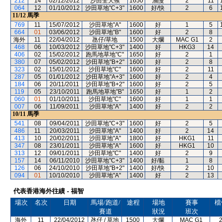
212
14
02/12/2012
沙田全天候
1650
濕慢
2
11
064
12
01/10/2012
沙田草地"C+3"
1600
好/快
2
6
11/12
馬季
769
11
15/07/2012
沙田草地"A"
1600
好
1
5
664
01
03/06/2012
沙田草地"B"
1600
好
2
8
海外
11
22/04/2012
氹仔/草地
1500
大爛
MAC G1
2
468
06
10/03/2012
沙田草地"C+3"
1400
好
HKG3
14
406
02
15/02/2012
跑馬地草地"C"
1650
好
2
1
380
07
05/02/2012
沙田草地"B+2"
1600
好
2
8
323
02
15/01/2012
沙田草地"C"
1600
好
2
11
287
05
01/01/2012
沙田草地"A+3"
1600
好
2
4
184
06
20/11/2011
沙田草地"B+2"
1600
好
2
5
119
05
23/10/2011
跑馬地草地"B"
1650
好
1
2
060
01
01/10/2011
沙田草地"C"
1600
好
1
1
007
06
11/09/2011
沙田草地"A"
1400
好
2
2
10/11
馬季
541
08
09/04/2011
沙田草地"C+3"
1600
好
2
5
486
11
20/03/2011
沙田草地"A"
1400
好
2
14
413
10
20/02/2011
沙田草地"A"
1800
好
HKG1
11
347
08
23/01/2011
沙田草地"A"
1600
好
HKG1
10
313
12
09/01/2011
沙田草地"C"
1400
好
2
9
157
14
06/11/2010
沙田草地"C+3"
1400
好/黏
1
8
126
06
24/10/2010
沙田草地"B+2"
1400
好/快
2
10
094
01
10/10/2010
沙田草地"A"
1400
好
2
13
代表香港海外往績 - 福智
場次
名次
日期
馬場/跑道/
途程
場地
賽事
檔
賽道
狀況
班次
海外
11
22/04/2012
氹仔 / 草地
1500
大爛
MAC G1