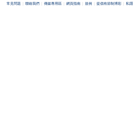
常見問題
|
聯絡我們
|
傳媒專用區
|
網頁指南
|
規例
|
提倡有節制博彩
|
私隱