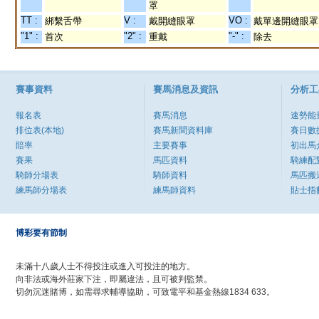
罩
TT :
V :
VO :
綁繫舌帶
戴開縫眼罩
戴單邊開縫眼罩
"1" :
"2" :
"-" :
首次
重戴
除去
賽事資料
賽馬消息及資訊
分析工
報名表
賽馬消息
速勢能
排位表(本地)
賽馬新聞資料庫
賽日數
賠率
主要賽事
初出馬
賽果
馬匹資料
騎練配
騎師分場表
騎師資料
馬匹搬
練馬師分場表
練馬師資料
貼士指
博彩要有節制
未滿十八歲人士不得投注或進入可投注的地方。
向非法或海外莊家下注，即屬違法，且可被判監禁。
切勿沉迷賭博，如需尋求輔導協助，可致電平和基金熱線1834 633。