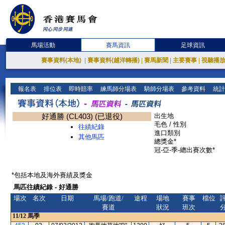
馬場活動
賽馬資訊
足球資訊
賽事資料(本地)
|
賽事資料(越洋轉播)
|
賽馬新聞
|
主要賽事
|
視聽播
報名表
排位表
即時賠率
練馬師分場表
騎師分場表
參考資料
統計
好通勝 (CL403) (已退役)
出生地
毛色 / 性別
往績紀錄
進口類別
其他馬匹
總獎金*
冠-亞-季-總出賽次數*
*包括本地及海外賽績及獎金
馬匹往績紀錄 - 好通勝
場次
名次
日期
馬場/跑道/
途程
場地
賽事
檔位
賽道
狀況
班次
11/12
馬季