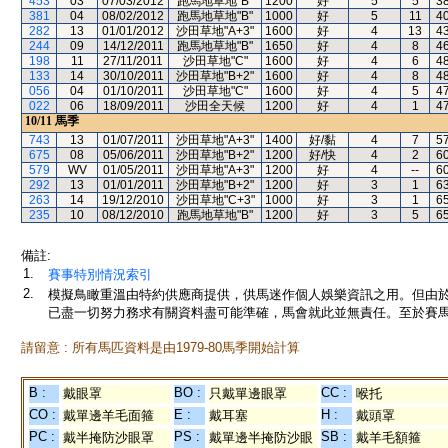
453
03
07/03/2012
跑馬地草地"B"
1200
好
5
5
3
381
04
08/02/2012
跑馬地草地"B"
1000
好
5
11
4
282
13
01/01/2012
沙田草地"A+3"
1600
好
4
13
4
244
09
14/12/2011
跑馬地草地"B"
1650
好
4
8
4
198
11
27/11/2011
沙田草地"C"
1600
好
4
6
4
133
14
30/10/2011
沙田草地"B+2"
1600
好
4
8
4
056
04
01/10/2011
沙田草地"C"
1600
好
4
5
4
022
06
18/09/2011
沙田全天候
1200
好
4
1
4
10/11
馬季
743
13
01/07/2011
沙田草地"A+3"
1400
好/黏
4
7
5
675
08
05/06/2011
沙田草地"B+2"
1200
好/快
4
2
6
579
WV
01/05/2011
沙田草地"A+3"
1200
好
4
--
6
292
13
01/01/2011
沙田草地"B+2"
1200
好
3
1
6
263
14
19/12/2010
沙田草地"C+3"
1000
好
3
1
6
235
10
08/12/2010
跑馬地草地"B"
1200
好
3
5
6
備註:
1.
賽事特別情況索引
2.
模擬鳥瞰重溫由特約供應商提供，供馬迷作個人娛樂資訊之用。但由
已盡一切努力務求有關資料盡可能準確，馬會就此並無責任。至於賽馬
請留意 : 所有馬匹資料是由1979-80馬季開始計算
B :
BO :
CC :
戴眼罩
只戴單邊眼罩
喉托
CO :
E :
H :
戴單邊羊毛面箍
戴耳塞
戴頭罩
PC :
PS :
SB :
戴半掩防沙眼罩
戴單邊半掩防沙眼
戴羊毛額箍