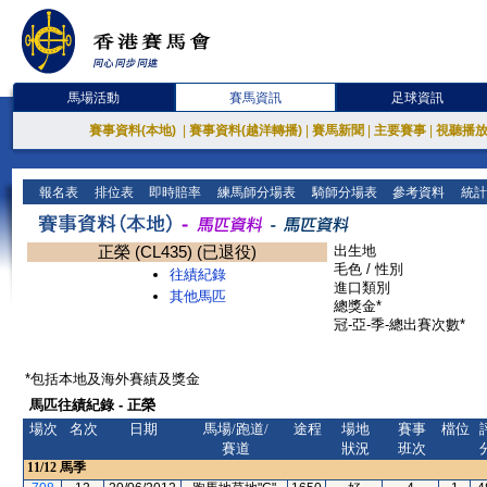
馬場活動
賽馬資訊
足球資訊
賽事資料(本地)
|
賽事資料(越洋轉播)
|
賽馬新聞
|
主要賽事
|
視聽播
報名表
排位表
即時賠率
練馬師分場表
騎師分場表
參考資料
統計
正榮 (CL435) (已退役)
出生地
毛色 / 性別
往績紀錄
進口類別
其他馬匹
總獎金*
冠-亞-季-總出賽次數*
*包括本地及海外賽績及獎金
馬匹往績紀錄 - 正榮
場次
名次
日期
馬場/跑道/
途程
場地
賽事
檔位
賽道
狀況
班次
11/12
馬季