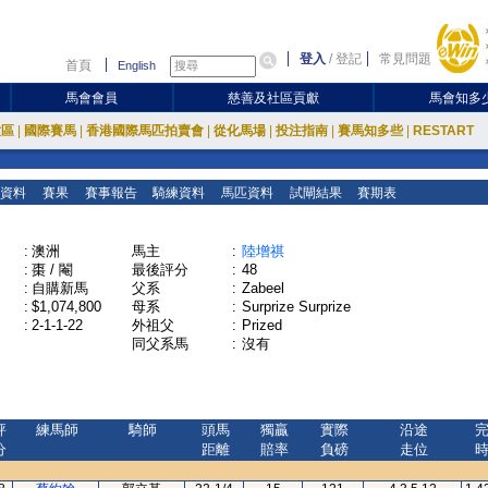
登入
/
登記
常見問題
首頁
English
馬會會員
慈善及社區貢獻
馬會知多
放區
|
國際賽馬
|
香港國際馬匹拍賣會
|
從化馬場
|
投注指南
|
賽馬知多些
|
RESTART
資料
賽果
賽事報告
騎練資料
馬匹資料
試閘結果
賽期表
:
澳洲
馬主
:
陸增祺
:
棗 / 閹
最後評分
:
48
:
自購新馬
父系
:
Zabeel
:
$1,074,800
母系
:
Surprize Surprize
:
2-1-1-22
外祖父
:
Prized
同父系馬
:
沒有
評
練馬師
騎師
頭馬
獨贏
實際
沿途
分
距離
賠率
負磅
走位