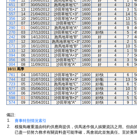
708
12
20/06/2012
跑馬地草地"C"
1650
好
4
1
4
651
07
30/05/2012
跑馬地草地"C"
1800
好
4
12
5
614
13
12/05/2012
沙田草地"B+2"
1600
好
4
3
5
557
14
21/04/2012
沙田草地"C+3"
1600
好
4
14
5
356
10
29/01/2012
沙田草地"A+3"
2000
好
4
13
5
317
07
15/01/2012
沙田草地"C"
1800
好
4
11
5
290
01
04/01/2012
跑馬地草地"A"
1800
好
4
9
4
270
03
27/12/2011
沙田草地"C+3"
2200
好/快
4
5
4
242
09
14/12/2011
跑馬地草地"B"
1800
好
4
7
4
207
12
30/11/2011
跑馬地草地"C+3"
2200
好
4
2
5
171
10
16/11/2011
跑馬地草地"B"
1800
好
4
10
5
133
12
30/10/2011
沙田草地"B+2"
1600
好
4
1
5
094
06
16/10/2011
沙田草地"A+3"
1800
好
4
7
5
056
05
01/10/2011
沙田草地"C"
1600
好
4
3
5
004
08
11/09/2011
沙田草地"A"
1600
好
4
6
5
10/11
馬季
761
04
10/07/2011
沙田草地"B+2"
1800
好/快
4
6
5
744
02
01/07/2011
沙田草地"A+3"
1800
好/黏
4
13
5
723
05
22/06/2011
跑馬地草地"C"
2200
好/黏
4
6
5
677
05
05/06/2011
沙田草地"B+2"
1800
好/快
4
10
5
658
06
29/05/2011
沙田草地"A+3"
1600
好/快
4
2
5
598
01
07/05/2011
沙田草地"B+2"
1600
好/快
4
5
5
574
09
25/04/2011
沙田草地"A"
1600
好/快
4
9
5
備註:
1.
賽事特別情況索引
2.
模擬鳥瞰重溫由特約供應商提供，供馬迷作個人娛樂資訊之用。但由
已盡一切努力務求有關資料盡可能準確，馬會就此並無責任。至於賽馬