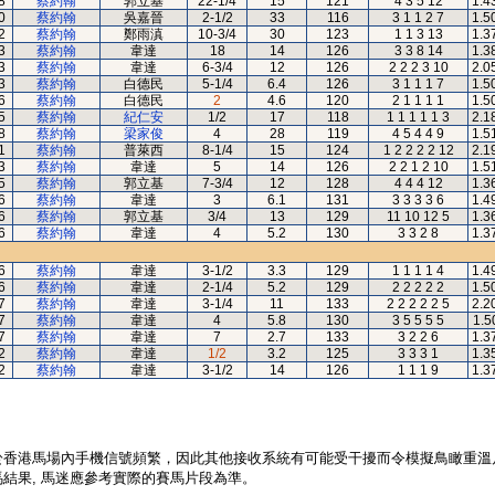
8
蔡約翰
郭立基
22-1/4
15
121
4 3 5 12
1.4
0
蔡約翰
吳嘉晉
2-1/2
33
116
3 1 1 2 7
1.5
2
蔡約翰
鄭雨滇
10-3/4
30
123
1 1 3 13
1.3
3
蔡約翰
韋達
18
14
126
3 3 8 14
1.3
3
蔡約翰
韋達
6-3/4
12
126
2 2 2 3 10
2.0
3
蔡約翰
白德民
5-1/4
6.4
126
3 1 1 1 7
1.5
6
蔡約翰
白德民
2
4.6
120
2 1 1 1 1
1.5
5
蔡約翰
紀仁安
1/2
17
118
1 1 1 1 1 3
2.1
8
蔡約翰
梁家俊
4
28
119
4 5 4 4 9
1.5
1
蔡約翰
普萊西
8-1/4
15
124
1 2 2 2 2 12
2.1
3
蔡約翰
韋達
5
14
126
2 2 1 2 10
1.5
5
蔡約翰
郭立基
7-3/4
12
128
4 4 4 12
1.3
6
蔡約翰
韋達
3
6.1
131
3 3 3 3 6
1.4
6
蔡約翰
郭立基
3/4
13
129
11 10 12 5
1.3
6
蔡約翰
韋達
4
5.2
130
3 3 2 8
1.3
6
蔡約翰
韋達
3-1/2
3.3
129
1 1 1 1 4
1.4
6
蔡約翰
韋達
2-1/4
5.2
129
2 2 2 2 2
1.5
7
蔡約翰
韋達
3-1/4
11
133
2 2 2 2 2 5
2.2
7
蔡約翰
韋達
4
5.8
130
3 5 5 5 5
1.5
7
蔡約翰
韋達
7
2.7
133
3 2 2 6
1.3
2
蔡約翰
韋達
1/2
3.2
125
3 3 3 1
1.3
2
蔡約翰
韋達
3-1/2
14
126
1 1 1 9
1.3
於香港馬場內手機信號頻繁，因此其他接收系統有可能受干擾而令模擬鳥瞰重溫
結果, 馬迷應參考實際的賽馬片段為準。