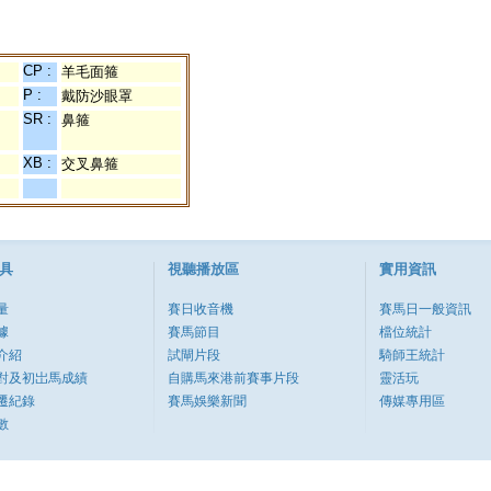
CP :
羊毛面箍
P :
戴防沙眼罩
SR :
鼻箍
XB :
交叉鼻箍
具
視聽播放區
實用資訊
量
賽日收音機
賽馬日一般資訊
據
賽馬節目
檔位統計
介紹
試閘片段
騎師王統計
對及初岀馬成績
自購馬來港前賽事片段
靈活玩
遷紀錄
賽馬娛樂新聞
傳媒專用區
數