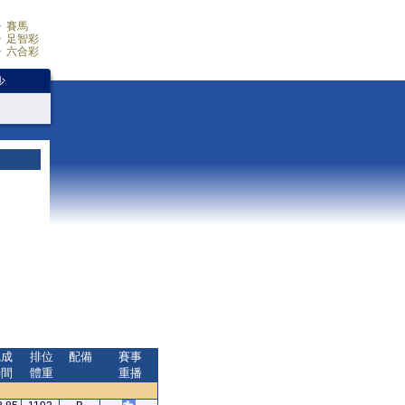
賽馬
足智彩
六合彩
少
完成
排位
配備
賽事
時間
體重
重播