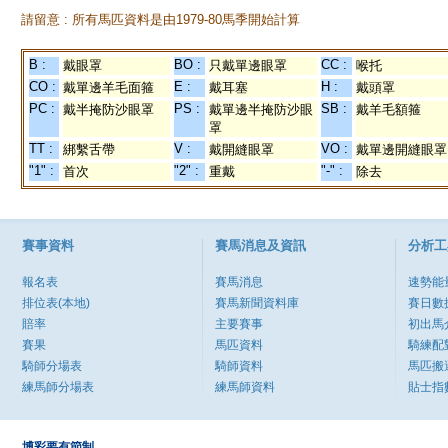
請留意 : 所有馬匹資料是由1979-80馬季開始計算
B :
BO :
CC :
戴眼罩
只戴單邊眼罩
喉托
CO :
E :
H :
戴單邊羊毛面箍
戴耳塞
戴頭罩
PC :
PS :
SB :
戴半掩防沙眼罩
戴單邊半掩防沙眼
戴羊毛額箍
罩
TT :
V :
VO :
綁繫舌帶
戴開縫眼罩
戴單邊開縫眼罩
"1" :
"2" :
"-" :
首次
重戴
除去
賽事資料
賽馬消息及資訊
分析工
報名表
賽馬消息
速勢能
排位表(本地)
賽馬新聞資料庫
賽日數
賠率
主要賽事
初出馬
賽果
馬匹資料
騎練配
騎師分場表
騎師資料
馬匹搬
練馬師分場表
練馬師資料
貼士指
博彩要有節制