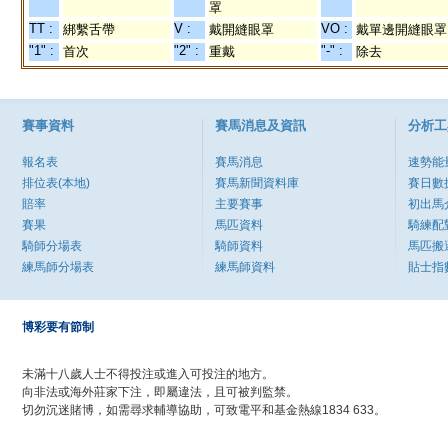
罩
TT :
V :
VO :
綁繫舌帶
戴開縫眼罩
戴單邊開縫眼罩
"1" :
"2" :
"-" :
首次
重戴
除去
賽事資料
賽馬消息及資訊
分析工
報名表
賽馬消息
速勢能
排位表(本地)
賽馬新聞資料庫
賽日數
賠率
主要賽事
初出馬
賽果
馬匹資料
騎練配
騎師分場表
騎師資料
馬匹搬
練馬師分場表
練馬師資料
貼士指
博彩要有節制
未滿十八歲人士不得投注或進入可投注的地方。
向非法或海外莊家下注，即屬違法，且可被判監禁。
切勿沉迷賭博，如需尋求輔導協助，可致電平和基金熱線1834 633。