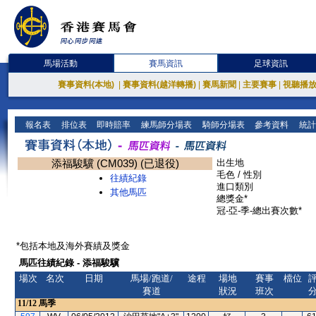
馬場活動
賽馬資訊
足球資訊
賽事資料(本地)
|
賽事資料(越洋轉播)
|
賽馬新聞
|
主要賽事
|
視聽播
報名表
排位表
即時賠率
練馬師分場表
騎師分場表
參考資料
統計
添福駿驥 (CM039) (已退役)
出生地
毛色 / 性別
往績紀錄
進口類別
其他馬匹
總獎金*
冠-亞-季-總出賽次數*
*包括本地及海外賽績及獎金
馬匹往績紀錄 - 添福駿驥
場次
名次
日期
馬場/跑道/
途程
場地
賽事
檔位
賽道
狀況
班次
11/12
馬季