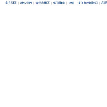
常見問題
|
聯絡我們
|
傳媒專用區
|
網頁指南
|
規例
|
提倡有節制博彩
|
私隱