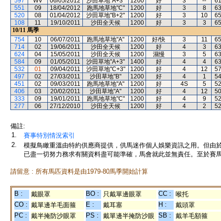
597
WV
06/05/2012
沙田草地"A+3"
1200
好
3
--
6
551
09
18/04/2012
跑馬地草地"C"
1200
好
3
8
6
520
08
01/04/2012
沙田草地"B+2"
1200
好
3
10
6
108
11
19/10/2011
沙田全天候
1200
好
3
3
6
10/11
馬季
754
10
06/07/2011
跑馬地草地"A"
1200
好/快
3
11
6
714
02
19/06/2011
沙田全天候
1200
好
4
3
6
624
04
15/05/2011
沙田全天候
1200
濕慢
3
5
6
584
09
01/05/2011
沙田草地"A+3"
1400
好
4
4
6
532
01
09/04/2011
沙田草地"C+3"
1200
好
4
12
5
497
02
27/03/2011
沙田草地"B"
1200
好
4
1
5
451
02
09/03/2011
跑馬地草地"A"
1200
好
4S
5
5
406
03
20/02/2011
沙田草地"A"
1200
好
4
12
5
333
09
19/01/2011
跑馬地草地"C"
1200
好
4
9
5
277
06
27/12/2010
沙田全天候
1200
好
4
2
5
備註:
1.
賽事特別情況索引
2.
模擬鳥瞰重溫由特約供應商提供，供馬迷作個人娛樂資訊之用。但由
已盡一切努力務求有關資料盡可能準確，馬會就此並無責任。至於賽馬
請留意 : 所有馬匹資料是由1979-80馬季開始計算
B :
BO :
CC :
戴眼罩
只戴單邊眼罩
喉托
CO :
E :
H :
戴單邊羊毛面箍
戴耳塞
戴頭罩
PC :
PS :
SB :
戴半掩防沙眼罩
戴單邊半掩防沙眼
戴羊毛額箍