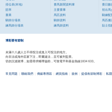
排位表(本地)
賽馬新聞資料庫
賽日數
賠率
主要賽事
初出馬
賽果
馬匹資料
騎練配
騎師分場表
騎師資料
馬匹搬
練馬師分場表
練馬師資料
貼士指
博彩要有節制
未滿十八歲人士不得投注或進入可投注的地方。
向非法或海外莊家下注，即屬違法，且可被判監禁。
切勿沉迷賭博，如需尋求輔導協助，可致電平和基金熱線1834 633。
常見問題
|
聯絡我們
|
傳媒專用區
|
網頁指南
|
規例
|
提倡有節制博彩
|
私隱