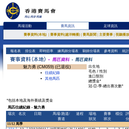
馬場活動
賽馬資訊
足球資訊
賽事資料(本地)
|
賽事資料(越洋轉播)
|
賽馬新聞
|
主要賽事
|
視聽播
報名表
排位表
即時賠率
練馬師分場表
騎師分場表
參考資料
統計
魅力勇 (CM059) (已退役)
出生地
毛色 / 性別
往績紀錄
進口類別
其他馬匹
總獎金*
冠-亞-季-總出賽次數*
*包括本地及海外賽績及獎金
馬匹往績紀錄 - 魅力勇
場次
名次
日期
馬場/跑道/
途程
場地
賽事
檔位
賽道
狀況
班次
11/12
馬季