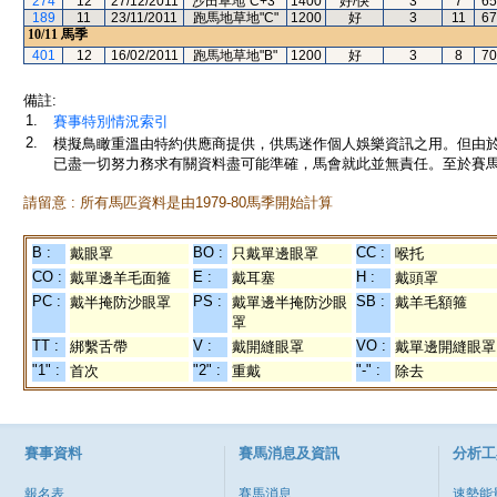
274
12
27/12/2011
沙田草地"C+3"
1400
好/快
3
7
65
189
11
23/11/2011
跑馬地草地"C"
1200
好
3
11
67
10/11
馬季
401
12
16/02/2011
跑馬地草地"B"
1200
好
3
8
70
備註:
1.
賽事特別情況索引
2.
模擬鳥瞰重溫由特約供應商提供，供馬迷作個人娛樂資訊之用。但由
已盡一切努力務求有關資料盡可能準確，馬會就此並無責任。至於賽馬
請留意 : 所有馬匹資料是由1979-80馬季開始計算
B :
BO :
CC :
戴眼罩
只戴單邊眼罩
喉托
CO :
E :
H :
戴單邊羊毛面箍
戴耳塞
戴頭罩
PC :
PS :
SB :
戴半掩防沙眼罩
戴單邊半掩防沙眼
戴羊毛額箍
罩
TT :
V :
VO :
綁繫舌帶
戴開縫眼罩
戴單邊開縫眼罩
"1" :
"2" :
"-" :
首次
重戴
除去
賽事資料
賽馬消息及資訊
分析工
報名表
賽馬消息
速勢能