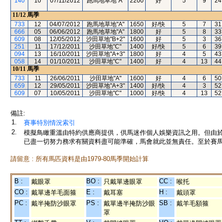
140
10
07/11/2012
跑馬地草地"A"
2200
好
5
9
24
11/12
馬季
733
12
04/07/2012
跑馬地草地"A"
1650
好/快
5
7
31
666
05
06/06/2012
跑馬地草地"A"
1800
好
5
8
33
609
08
12/05/2012
沙田草地"B+2"
1600
好
5
3
36
251
11
17/12/2011
沙田草地"C"
1400
好/快
5
6
39
094
13
16/10/2011
沙田草地"A+3"
1800
好
4
5
43
058
14
01/10/2011
沙田草地"C"
1400
好
4
13
44
10/11
馬季
733
11
26/06/2011
沙田草地"A"
1600
好
4
6
50
659
12
29/05/2011
沙田草地"A+3"
1400
好/快
4
3
52
609
07
10/05/2011
沙田草地"C"
1000
好/快
4
13
52
備註:
1.
賽事特別情況索引
2.
模擬鳥瞰重溫由特約供應商提供，供馬迷作個人娛樂資訊之用。但由
已盡一切努力務求有關資料盡可能準確，馬會就此並無責任。至於賽馬
請留意 : 所有馬匹資料是由1979-80馬季開始計算
B :
BO :
CC :
戴眼罩
只戴單邊眼罩
喉托
CO :
E :
H :
戴單邊羊毛面箍
戴耳塞
戴頭罩
PC :
PS :
SB :
戴半掩防沙眼罩
戴單邊半掩防沙眼
戴羊毛額箍
罩