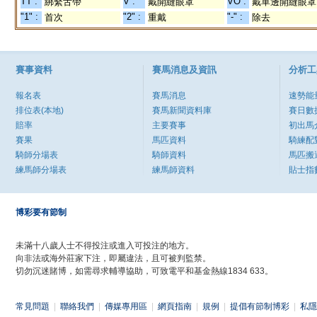
TT :
V :
VO :
綁繫舌帶
戴開縫眼罩
戴單邊開縫眼罩
"1" :
"2" :
"-" :
首次
重戴
除去
賽事資料
賽馬消息及資訊
分析工
報名表
賽馬消息
速勢能
排位表(本地)
賽馬新聞資料庫
賽日數
賠率
主要賽事
初出馬
賽果
馬匹資料
騎練配
騎師分場表
騎師資料
馬匹搬
練馬師分場表
練馬師資料
貼士指
博彩要有節制
未滿十八歲人士不得投注或進入可投注的地方。
向非法或海外莊家下注，即屬違法，且可被判監禁。
切勿沉迷賭博，如需尋求輔導協助，可致電平和基金熱線1834 633。
常見問題
|
聯絡我們
|
傳媒專用區
|
網頁指南
|
規例
|
提倡有節制博彩
|
私隱