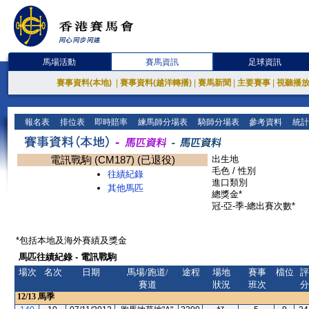
馬場活動
賽馬資訊
足球資訊
賽事資料(本地)
|
賽事資料(越洋轉播)
|
賽馬新聞
|
主要賽事
|
視聽播
報名表
排位表
即時賠率
練馬師分場表
騎師分場表
參考資料
統計
電訊戰駒 (CM187) (已退役)
出生地
毛色 / 性別
往績紀錄
進口類別
其他馬匹
總獎金*
冠-亞-季-總出賽次數*
*包括本地及海外賽績及獎金
馬匹往績紀錄 - 電訊戰駒
場次
名次
日期
馬場/跑道/
途程
場地
賽事
檔位
評
賽道
狀況
班次
分
12/13
馬季