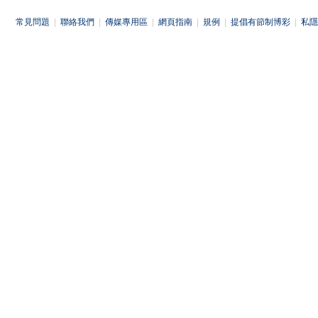
常見問題
|
聯絡我們
|
傳媒專用區
|
網頁指南
|
規例
|
提倡有節制博彩
|
私隱