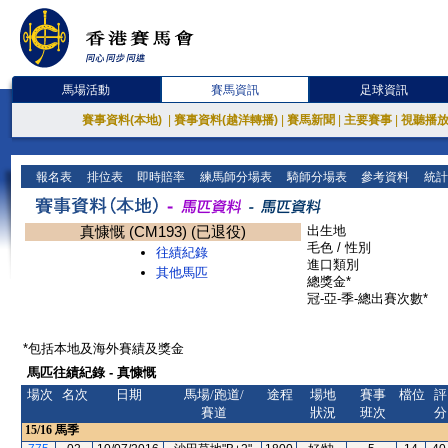
馬場活動
賽馬資訊
足球資訊
賽事資料(本地)
|
賽事資料(越洋轉播)
|
賽馬新聞
|
主要賽事
|
視聽播
報名表
排位表
即時賠率
練馬師分場表
騎師分場表
參考資料
統計
真慷慨 (CM193) (已退役)
出生地
毛色 / 性別
往績紀錄
進口類別
其他馬匹
總獎金*
冠-亞-季-總出賽次數*
*包括本地及海外賽績及獎金
馬匹往績紀錄 - 真慷慨
場次
名次
日期
馬場/跑道/
途程
場地
賽事
檔位
評
賽道
狀況
班次
分
15/16
馬季