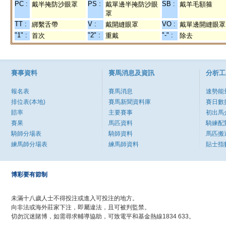
PC :
PS :
SB :
戴半掩防沙眼罩
戴單邊半掩防沙眼
戴羊毛額箍
罩
TT :
V :
VO :
綁繫舌帶
戴開縫眼罩
戴單邊開縫眼罩
"1" :
"2" :
"-" :
首次
重戴
除去
賽事資料
賽馬消息及資訊
分析工
報名表
賽馬消息
速勢能
排位表(本地)
賽馬新聞資料庫
賽日數
賠率
主要賽事
初出馬
賽果
馬匹資料
騎練配
騎師分場表
騎師資料
馬匹搬
練馬師分場表
練馬師資料
貼士指
博彩要有節制
未滿十八歲人士不得投注或進入可投注的地方。
向非法或海外莊家下注，即屬違法，且可被判監禁。
切勿沉迷賭博，如需尋求輔導協助，可致電平和基金熱線1834 633。