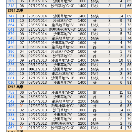
309
05
10/01/2015
沙田草地"A"
1600
好/快
3
4
65
218
06
07/12/2014
沙田草地"C+3"
1400
好/快
3
11
65
13/14
馬季
747
10
28/06/2014
沙田草地"A"
1400
好/快
3
14
69
711
10
15/06/2014
沙田草地"C"
1400
好
3
9
71
664
07
28/05/2014
跑馬地草地"A"
1800
好/快
3
2
73
641
03
21/05/2014
跑馬地草地"C+3"
1650
好
3
3
74
579
08
27/04/2014
沙田草地"A"
1800
好/快
3
5
74
543
03
09/04/2014
跑馬地草地"B"
1650
好/快
3
1
74
516
07
30/03/2014
沙田草地"A+3"
1600
好
3
4
76
450
10
05/03/2014
跑馬地草地"A"
1800
好
3
10
78
390
04
08/02/2014
沙田草地"C+3"
1600
好
3
1
79
371
06
02/02/2014
沙田草地"C"
1600
好
2
3
81
284
09
29/12/2013
沙田草地"B+2"
1400
好/快
2
10
83
226
09
08/12/2013
沙田草地"A"
1600
好/快
2
2
85
153
08
09/11/2013
沙田草地"A"
1400
好/快
1
10
87
100
10
20/10/2013
跑馬地草地"B"
1800
好/快
2
2
89
081
12
12/10/2013
沙田草地"A+3"
1600
好/快
1
13
91
010
06
08/09/2013
沙田草地"A"
1400
好
2
6
91
12/13
馬季
758
06
07/07/2013
沙田草地"B+2"
1600
黏
1
11
92
641
04
26/05/2013
沙田草地"A"
1800
好
2
5
92
542
09
17/04/2013
跑馬地草地"B"
2200
好/黏
2
1
92
496
01
27/03/2013
跑馬地草地"C"
1800
好
2
6
82
367
02
02/02/2013
沙田草地"C"
1800
好
3
14
80
333
10
20/01/2013
沙田草地"A"
1800
好
2
6
80
224
03
09/12/2012
沙田草地"A"
1800
好
3
2
79
116
05
24/10/2012
跑馬地草地"C"
2200
好/快
3
2
79
062
01
01/10/2012
沙田草地"C+3"
1800
好/快
3
4
73