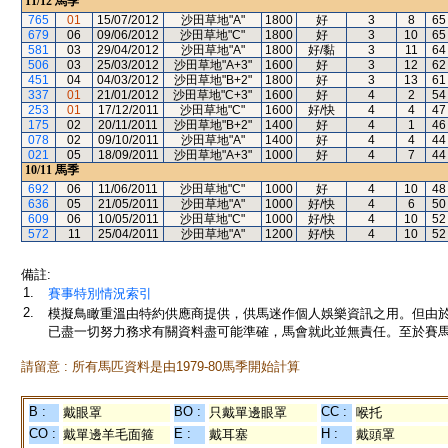
11/12
馬季
765
01
15/07/2012
沙田草地"A"
1800
好
3
8
65
679
06
09/06/2012
沙田草地"C"
1800
好
3
10
65
581
03
29/04/2012
沙田草地"A"
1800
好/黏
3
11
64
506
03
25/03/2012
沙田草地"A+3"
1600
好
3
12
62
451
04
04/03/2012
沙田草地"B+2"
1800
好
3
13
61
337
01
21/01/2012
沙田草地"C+3"
1600
好
4
2
54
253
01
17/12/2011
沙田草地"C"
1600
好/快
4
4
47
175
02
20/11/2011
沙田草地"B+2"
1400
好
4
1
46
078
02
09/10/2011
沙田草地"A"
1400
好
4
4
44
021
05
18/09/2011
沙田草地"A+3"
1000
好
4
7
44
10/11
馬季
692
06
11/06/2011
沙田草地"C"
1000
好
4
10
48
636
05
21/05/2011
沙田草地"A"
1000
好/快
4
6
50
609
06
10/05/2011
沙田草地"C"
1000
好/快
4
10
52
572
11
25/04/2011
沙田草地"A"
1200
好/快
4
10
52
備註:
1.
賽事特別情況索引
2.
模擬鳥瞰重溫由特約供應商提供，供馬迷作個人娛樂資訊之用。但由
已盡一切努力務求有關資料盡可能準確，馬會就此並無責任。至於賽馬
請留意 : 所有馬匹資料是由1979-80馬季開始計算
B :
BO :
CC :
戴眼罩
只戴單邊眼罩
喉托
CO :
E :
H :
戴單邊羊毛面箍
戴耳塞
戴頭罩