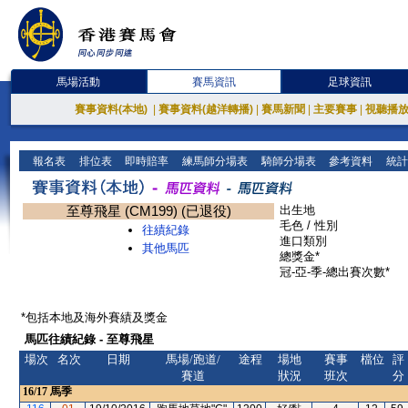
馬場活動
賽馬資訊
足球資訊
賽事資料(本地)
|
賽事資料(越洋轉播)
|
賽馬新聞
|
主要賽事
|
視聽播
報名表
排位表
即時賠率
練馬師分場表
騎師分場表
參考資料
統計
至尊飛星 (CM199) (已退役)
出生地
毛色 / 性別
往績紀錄
進口類別
其他馬匹
總獎金*
冠-亞-季-總出賽次數*
*包括本地及海外賽績及獎金
馬匹往績紀錄 - 至尊飛星
場次
名次
日期
馬場/跑道/
途程
場地
賽事
檔位
評
賽道
狀況
班次
分
16/17
馬季