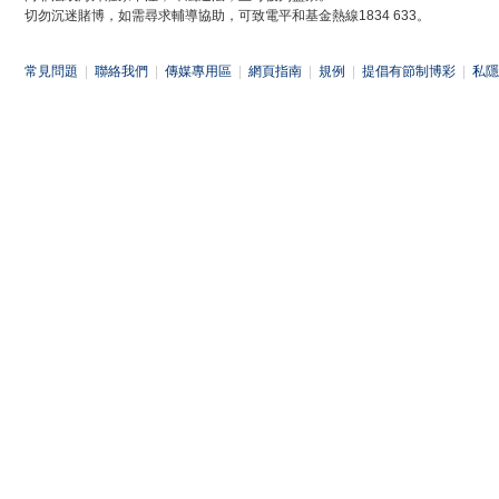
切勿沉迷賭博，如需尋求輔導協助，可致電平和基金熱線1834 633。
常見問題
|
聯絡我們
|
傳媒專用區
|
網頁指南
|
規例
|
提倡有節制博彩
|
私隱