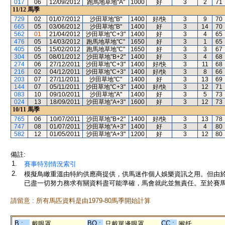
017
06
12/09/2012
跑馬地草地"A"
1000
好
3
2
71
11/12
馬季
729
02
01/07/2012
沙田草地"B"
1400
好/快
3
9
70
665
05
03/06/2012
沙田草地"B"
1400
好
3
14
70
562
01
21/04/2012
沙田草地"C+3"
1400
好
3
4
65
476
05
14/03/2012
跑馬地草地"C"
1650
好
3
1
65
405
05
15/02/2012
跑馬地草地"C"
1650
好
3
3
67
304
05
08/01/2012
沙田草地"B+2"
1400
好
3
4
68
274
06
27/12/2011
沙田草地"C+3"
1400
好/快
3
11
68
216
02
04/12/2011
沙田草地"C+3"
1400
好/快
3
8
66
203
07
27/11/2011
沙田草地"C"
1400
好
3
13
69
144
07
05/11/2011
沙田草地"C+3"
1400
好/快
3
12
71
083
10
09/10/2011
沙田草地"A"
1400
好
3
5
73
024
13
18/09/2011
沙田草地"A+3"
1600
好
3
12
73
10/11
馬季
765
06
10/07/2011
沙田草地"B+2"
1400
好/快
3
13
78
747
08
01/07/2011
沙田草地"A+3"
1400
好
3
4
80
582
12
01/05/2011
沙田草地"A+3"
1200
好
3
12
80
備註:
1.
賽事特別情況索引
2.
模擬鳥瞰重溫由特約供應商提供，供馬迷作個人娛樂資訊之用。但由
已盡一切努力務求有關資料盡可能準確，馬會就此並無責任。至於賽馬
請留意 : 所有馬匹資料是由1979-80馬季開始計算
B :
BO :
CC :
戴眼罩
只戴單邊眼罩
喉托