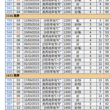
116
01
19/10/2016
跑馬地草地"C"
1200
好/黏
4
12
59
097
08
12/10/2016
跑馬地草地"B"
1200
好
4
4
60
041
03
21/09/2016
跑馬地草地"C"
1200
好/快
4
3
60
015
04
07/09/2016
跑馬地草地"B"
1200
好/黏
4
1
60
15/16
馬季
709
03
12/06/2016
沙田草地"C"
1200
黏
4
3
60
665
04
22/05/2016
沙田草地"A"
1200
好/快
3
14
60
624
02
07/05/2016
沙田草地"C"
1200
好
4
6
58
548
01
10/04/2016
沙田草地"C"
1200
好/黏
4
5
53
484
05
16/03/2016
跑馬地草地"B"
1200
好
4
3
55
421
08
21/02/2016
沙田草地"A"
1200
好
4
11
57
378
04
06/02/2016
沙田草地"B+2"
1000
好
4
12
59
236
05
09/12/2015
跑馬地草地"A"
1200
好/黏
4
12
59
200
03
25/11/2015
跑馬地草地"C"
1200
好
4
9
58
162
04
11/11/2015
跑馬地草地"B"
1200
好
4
12
59
117
11
18/10/2015
沙田草地"C+3"
1000
好/快
3
10
61
072
08
01/10/2015
沙田草地"A+3"
1400
好
3
11
63
046
04
19/09/2015
沙田草地"C+3"
1400
好/快
3
14
64
010
06
06/09/2015
沙田草地"B"
1400
好
3
6
64
14/15
馬季
705
03
17/06/2015
跑馬地草地"C"
1200
好/快
3
10
65
686
04
10/06/2015
跑馬地草地"B"
1200
好/快
3
2
65
633
02
20/05/2015
跑馬地草地"C"
1650
軟
3
9
65
518
09
07/04/2015
沙田草地"B+2"
1400
好/快
3
7
65
486
08
21/03/2015
沙田草地"C+3"
1400
好
3
14
65
457
01
11/03/2015
跑馬地草地"B"
1200
好
3
7
60
387
07
11/02/2015
跑馬地草地"B"
1000
好/快
3
4
62
310
12
10/01/2015
沙田草地"A"
1400
好/快
3
11
64