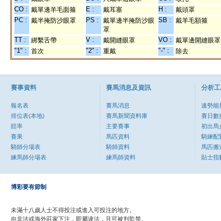
CO :
E :
H :
戴單邊羊毛面箍
戴耳塞
戴頭罩
PC :
PS :
SB :
戴半掩防沙眼罩
戴單邊半掩防沙眼
戴羊毛額箍
罩
TT :
V :
VO :
綁繫舌帶
戴開縫眼罩
戴單邊開縫眼罩
"1" :
"2" :
"-" :
首次
重戴
除去
賽事資料
賽馬消息及資訊
分析工
報名表
賽馬消息
速勢能
排位表(本地)
賽馬新聞資料庫
賽日數
賠率
主要賽事
初出馬
賽果
馬匹資料
騎練配
騎師分場表
騎師資料
馬匹搬
練馬師分場表
練馬師資料
貼士指
博彩要有節制
未滿十八歲人士不得投注或進入可投注的地方。
向非法或海外莊家下注，即屬違法，且可被判監禁。