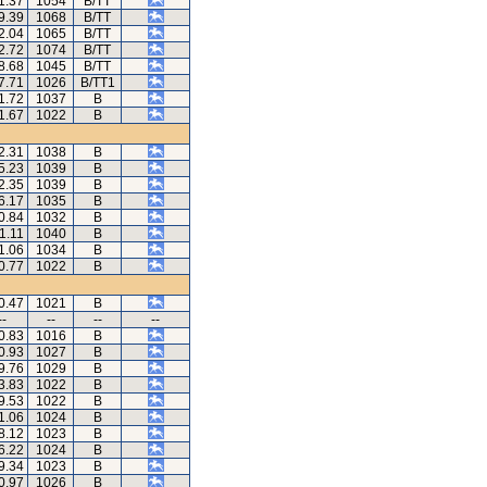
1.37
1054
B/TT
9.39
1068
B/TT
2.04
1065
B/TT
2.72
1074
B/TT
8.68
1045
B/TT
7.71
1026
B/TT1
1.72
1037
B
1.67
1022
B
2.31
1038
B
5.23
1039
B
2.35
1039
B
6.17
1035
B
0.84
1032
B
1.11
1040
B
1.06
1034
B
0.77
1022
B
0.47
1021
B
--
--
--
--
0.83
1016
B
0.93
1027
B
9.76
1029
B
3.83
1022
B
9.53
1022
B
1.06
1024
B
8.12
1023
B
6.22
1024
B
9.34
1023
B
0.97
1026
B