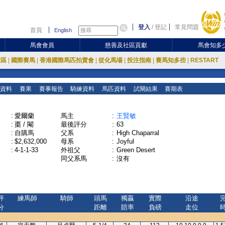
登入
/
登記
常見問題
首頁
English
馬會會員
慈善及社區貢獻
馬會知多
放區
|
國際賽馬
|
香港國際馬匹拍賣會
|
從化馬場
|
投注指南
|
賽馬知多些
|
RESTART
資料
賽果
賽事報告
騎練資料
馬匹資料
試閘結果
賽期表
:
愛爾蘭
馬主
:
王賢敏
:
棗 / 閹
最後評分
:
63
:
自購馬
父系
:
High Chaparral
:
$2,632,000
母系
:
Joyful
:
4-1-1-33
外祖父
:
Green Desert
同父系馬
:
沒有
評
練馬師
騎師
頭馬
獨贏
實際
沿途
分
距離
賠率
負磅
走位