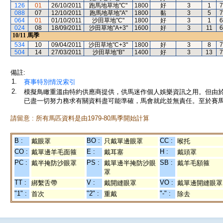
126
01
26/10/2011
跑馬地草地"C"
1800
好
3
1
7
088
07
12/10/2011
跑馬地草地"A"
1800
黏
3
5
7
064
01
01/10/2011
沙田草地"C"
1800
好
3
1
6
024
08
18/09/2011
沙田草地"A+3"
1600
好
3
11
6
10/11
馬季
534
10
09/04/2011
沙田草地"C+3"
1800
好
3
8
7
504
14
27/03/2011
沙田草地"B"
1400
好
3
13
7
備註:
1.
賽事特別情況索引
2.
模擬鳥瞰重溫由特約供應商提供，供馬迷作個人娛樂資訊之用。但由
已盡一切努力務求有關資料盡可能準確，馬會就此並無責任。至於賽馬
請留意 : 所有馬匹資料是由1979-80馬季開始計算
B :
BO :
CC :
戴眼罩
只戴單邊眼罩
喉托
CO :
E :
H :
戴單邊羊毛面箍
戴耳塞
戴頭罩
PC :
PS :
SB :
戴半掩防沙眼罩
戴單邊半掩防沙眼
戴羊毛額箍
罩
TT :
V :
VO :
綁繫舌帶
戴開縫眼罩
戴單邊開縫眼罩
"1" :
"2" :
"-" :
首次
重戴
除去