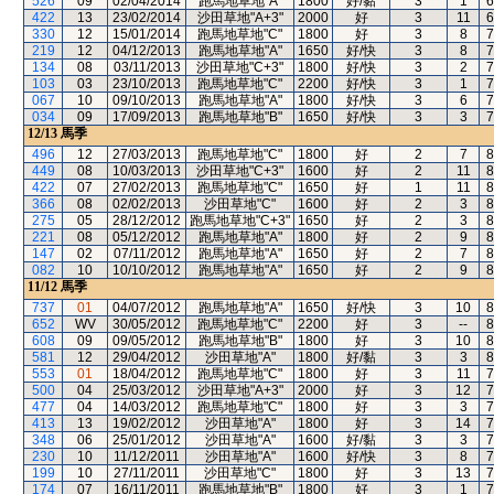
526
09
02/04/2014
跑馬地草地"A"
1800
好/黏
3
1
6
422
13
23/02/2014
沙田草地"A+3"
2000
好
3
11
6
330
12
15/01/2014
跑馬地草地"C"
1800
好
3
8
7
219
12
04/12/2013
跑馬地草地"A"
1650
好/快
3
8
7
134
08
03/11/2013
沙田草地"C+3"
1800
好/快
3
2
7
103
03
23/10/2013
跑馬地草地"C"
2200
好/快
3
1
7
067
10
09/10/2013
跑馬地草地"A"
1800
好/快
3
6
7
034
09
17/09/2013
跑馬地草地"B"
1650
好/快
3
3
7
12/13
馬季
496
12
27/03/2013
跑馬地草地"C"
1800
好
2
7
8
449
08
10/03/2013
沙田草地"C+3"
1600
好
2
11
8
422
07
27/02/2013
跑馬地草地"C"
1650
好
1
11
8
366
08
02/02/2013
沙田草地"C"
1600
好
2
3
8
275
05
28/12/2012
跑馬地草地"C+3"
1650
好
2
3
8
221
08
05/12/2012
跑馬地草地"A"
1800
好
2
9
8
147
02
07/11/2012
跑馬地草地"A"
1650
好
2
7
8
082
10
10/10/2012
跑馬地草地"A"
1650
好
2
9
8
11/12
馬季
737
01
04/07/2012
跑馬地草地"A"
1650
好/快
3
10
8
652
WV
30/05/2012
跑馬地草地"C"
2200
好
3
--
8
608
09
09/05/2012
跑馬地草地"B"
1800
好
3
10
8
581
12
29/04/2012
沙田草地"A"
1800
好/黏
3
3
8
553
01
18/04/2012
跑馬地草地"C"
1800
好
3
11
7
500
04
25/03/2012
沙田草地"A+3"
2000
好
3
12
7
477
04
14/03/2012
跑馬地草地"C"
1800
好
3
3
7
413
13
19/02/2012
沙田草地"A"
1800
好
3
14
7
348
06
25/01/2012
沙田草地"A"
1600
好/黏
3
3
7
230
10
11/12/2011
沙田草地"A"
1600
好/快
3
8
7
199
10
27/11/2011
沙田草地"C"
1800
好
3
13
7
174
07
16/11/2011
跑馬地草地"B"
1800
好
3
1
7