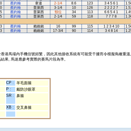
0
蔡約翰
韋達
2-1/4
8.6
123
3 4 5 6 1
1.5
0
蔡約翰
普萊西
3-1/4
10
126
2 2 2 2 7
1.5
5
蔡約翰
普萊西
頸位
34
113
6 6 5 4 1
1.4
5
蔡約翰
普萊西
2-1/4
59
118
7 7 7 8
1.3
3
蔡約翰
賴維銘
16
99
115
1 2 3 4 10
1.5
3
蔡約翰
賴維銘
17-3/4
90
114
3 4 8 14
1.2
於香港馬場內手機信號頻繁，因此其他接收系統有可能受干擾而令模擬鳥瞰重溫
結果, 馬迷應參考實際的賽馬片段為準。
CP :
羊毛面箍
P :
戴防沙眼罩
SR :
鼻箍
XB :
交叉鼻箍