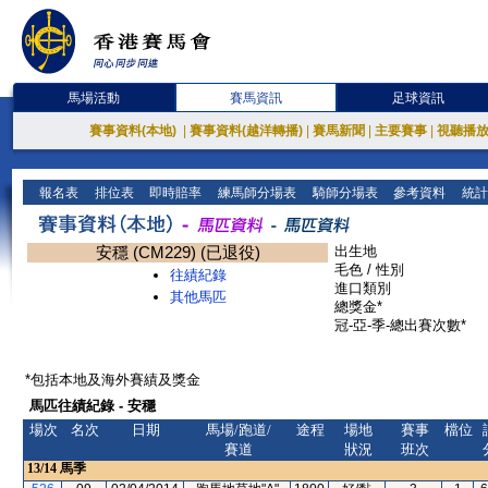
馬場活動
賽馬資訊
足球資訊
賽事資料(本地)
|
賽事資料(越洋轉播)
|
賽馬新聞
|
主要賽事
|
視聽播
報名表
排位表
即時賠率
練馬師分場表
騎師分場表
參考資料
統計
安穩 (CM229) (已退役)
出生地
毛色 / 性別
往績紀錄
進口類別
其他馬匹
總獎金*
冠-亞-季-總出賽次數*
*包括本地及海外賽績及獎金
馬匹往績紀錄 - 安穩
場次
名次
日期
馬場/跑道/
途程
場地
賽事
檔位
賽道
狀況
班次
13/14
馬季