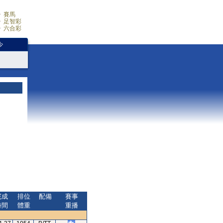
賽馬
足智彩
六合彩
少
完成
排位
配備
賽事
時間
體重
重播