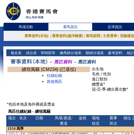
馬場活動
賽馬資訊
足球資訊
賽事資料(本地)
|
賽事資料(越洋轉播)
|
賽馬新聞
|
主要賽事
|
視聽播
報名表
排位表
即時賠率
練馬師分場表
騎師分場表
參考資料
統計
續領風騷 (CM234) (已退役)
出生地
毛色 / 性別
往績紀錄
進口類別
其他馬匹
總獎金*
冠-亞-季-總出賽次數*
*包括本地及海外賽績及獎金
馬匹往績紀錄 - 續領風騷
場次
名次
日期
馬場/跑道/
途程
場地
賽事
檔位
賽道
狀況
班次
13/14
馬季