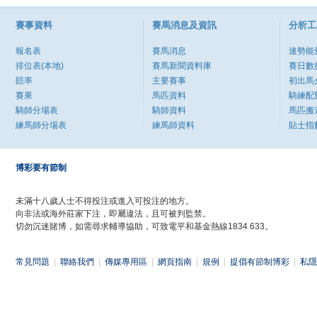
賽事資料
賽馬消息及資訊
分析工
報名表
賽馬消息
速勢能
排位表(本地)
賽馬新聞資料庫
賽日數
賠率
主要賽事
初出馬
賽果
馬匹資料
騎練配
騎師分場表
騎師資料
馬匹搬
練馬師分場表
練馬師資料
貼士指
博彩要有節制
未滿十八歲人士不得投注或進入可投注的地方。
向非法或海外莊家下注，即屬違法，且可被判監禁。
切勿沉迷賭博，如需尋求輔導協助，可致電平和基金熱線1834 633。
常見問題
|
聯絡我們
|
傳媒專用區
|
網頁指南
|
規例
|
提倡有節制博彩
|
私隱