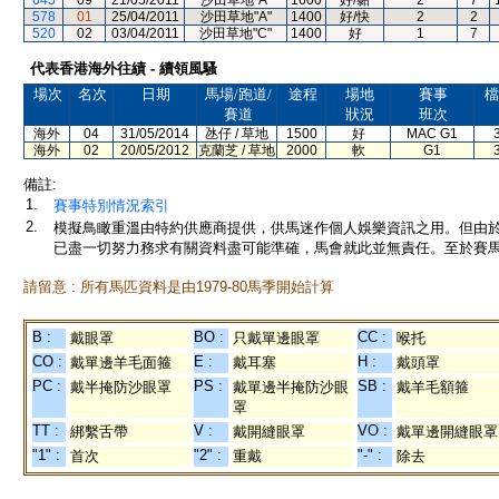
645
09
21/05/2011
沙田草地"A"
1600
好/黏
2
7
578
01
25/04/2011
沙田草地"A"
1400
好/快
2
2
520
02
03/04/2011
沙田草地"C"
1400
好
1
7
代表香港海外往績 - 續領風騷
場次
名次
日期
馬場/跑道/
途程
場地
賽事
檔
賽道
狀況
班次
海外
04
31/05/2014
氹仔 / 草地
1500
好
MAC G1
海外
02
20/05/2012
克蘭芝 / 草地
2000
軟
G1
備註:
1.
賽事特別情況索引
2.
模擬鳥瞰重溫由特約供應商提供，供馬迷作個人娛樂資訊之用。但由
已盡一切努力務求有關資料盡可能準確，馬會就此並無責任。至於賽馬
請留意 : 所有馬匹資料是由1979-80馬季開始計算
B :
BO :
CC :
戴眼罩
只戴單邊眼罩
喉托
CO :
E :
H :
戴單邊羊毛面箍
戴耳塞
戴頭罩
PC :
PS :
SB :
戴半掩防沙眼罩
戴單邊半掩防沙眼
戴羊毛額箍
罩
TT :
V :
VO :
綁繫舌帶
戴開縫眼罩
戴單邊開縫眼罩
"1" :
"2" :
"-" :
首次
重戴
除去