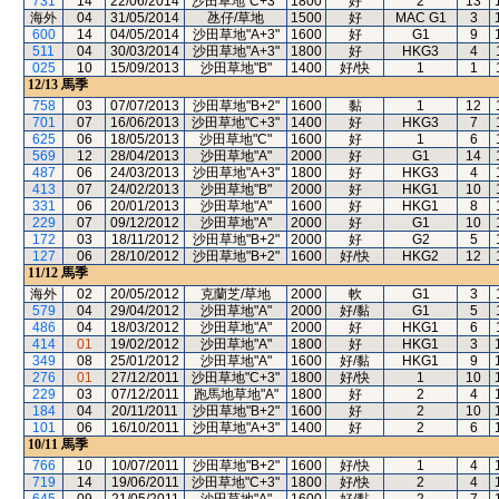
731
14
22/06/2014
沙田草地"C+3"
1800
好
2
13
海外
04
31/05/2014
氹仔/草地
1500
好
MAC G1
3
600
14
04/05/2014
沙田草地"A+3"
1600
好
G1
9
511
04
30/03/2014
沙田草地"A+3"
1800
好
HKG3
4
025
10
15/09/2013
沙田草地"B"
1400
好/快
1
1
12/13
馬季
758
03
07/07/2013
沙田草地"B+2"
1600
黏
1
12
701
07
16/06/2013
沙田草地"C+3"
1400
好
HKG3
7
625
06
18/05/2013
沙田草地"C"
1600
好
1
6
569
12
28/04/2013
沙田草地"A"
2000
好
G1
14
487
06
24/03/2013
沙田草地"A+3"
1800
好
HKG3
4
413
07
24/02/2013
沙田草地"B"
2000
好
HKG1
10
331
06
20/01/2013
沙田草地"A"
1600
好
HKG1
8
229
07
09/12/2012
沙田草地"A"
2000
好
G1
10
172
03
18/11/2012
沙田草地"B+2"
2000
好
G2
5
127
06
28/10/2012
沙田草地"B+2"
1600
好/快
HKG2
12
11/12
馬季
海外
02
20/05/2012
克蘭芝/草地
2000
軟
G1
3
579
04
29/04/2012
沙田草地"A"
2000
好/黏
G1
5
486
04
18/03/2012
沙田草地"A"
2000
好
HKG1
6
414
01
19/02/2012
沙田草地"A"
1800
好
HKG1
3
349
08
25/01/2012
沙田草地"A"
1600
好/黏
HKG1
9
276
01
27/12/2011
沙田草地"C+3"
1800
好/快
1
10
229
03
07/12/2011
跑馬地草地"A"
1800
好
2
4
184
04
20/11/2011
沙田草地"B+2"
1600
好
2
10
101
06
16/10/2011
沙田草地"A+3"
1400
好
2
6
10/11
馬季
766
10
10/07/2011
沙田草地"B+2"
1600
好/快
1
4
719
14
19/06/2011
沙田草地"C+3"
1800
好/快
2
4