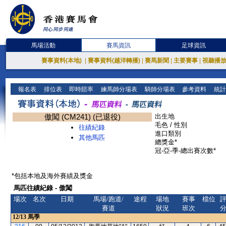
馬場活動
賽馬資訊
足球資訊
賽事資料(本地)
|
賽事資料(越洋轉播)
|
賽馬新聞
|
主要賽事
|
視聽播
報名表
排位表
即時賠率
練馬師分場表
騎師分場表
參考資料
統計
傲闖 (CM241) (已退役)
出生地
毛色 / 性別
往績紀錄
進口類別
其他馬匹
總獎金*
冠-亞-季-總出賽次數*
*包括本地及海外賽績及獎金
馬匹往績紀錄 - 傲闖
場次
名次
日期
馬場/跑道/
途程
場地
賽事
檔位
賽道
狀況
班次
12/13
馬季