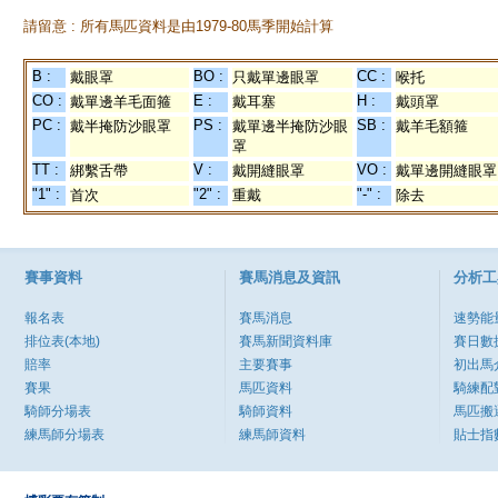
請留意 : 所有馬匹資料是由1979-80馬季開始計算
B :
BO :
CC :
戴眼罩
只戴單邊眼罩
喉托
CO :
E :
H :
戴單邊羊毛面箍
戴耳塞
戴頭罩
PC :
PS :
SB :
戴半掩防沙眼罩
戴單邊半掩防沙眼
戴羊毛額箍
罩
TT :
V :
VO :
綁繫舌帶
戴開縫眼罩
戴單邊開縫眼罩
"1" :
"2" :
"-" :
首次
重戴
除去
賽事資料
賽馬消息及資訊
分析工
報名表
賽馬消息
速勢能
排位表(本地)
賽馬新聞資料庫
賽日數
賠率
主要賽事
初出馬
賽果
馬匹資料
騎練配
騎師分場表
騎師資料
馬匹搬
練馬師分場表
練馬師資料
貼士指