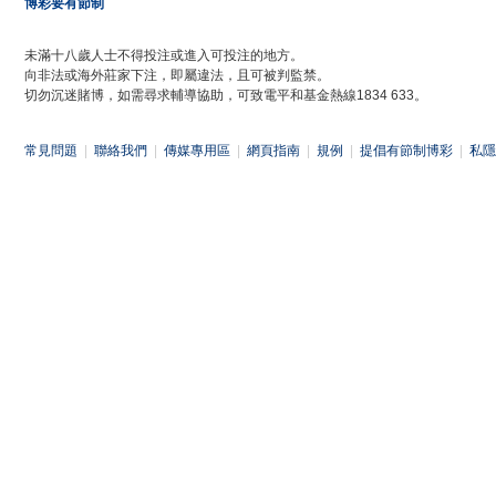
博彩要有節制
未滿十八歲人士不得投注或進入可投注的地方。
向非法或海外莊家下注，即屬違法，且可被判監禁。
切勿沉迷賭博，如需尋求輔導協助，可致電平和基金熱線1834 633。
常見問題
|
聯絡我們
|
傳媒專用區
|
網頁指南
|
規例
|
提倡有節制博彩
|
私隱