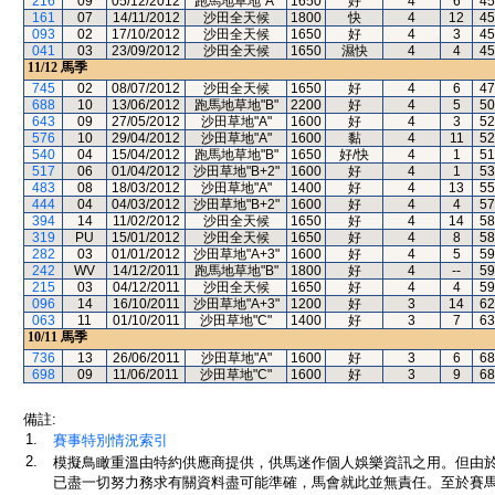
216
09
05/12/2012
跑馬地草地"A"
1650
好
4
6
45
161
07
14/11/2012
沙田全天候
1800
快
4
12
45
093
02
17/10/2012
沙田全天候
1650
好
4
3
45
041
03
23/09/2012
沙田全天候
1650
濕快
4
4
45
11/12
馬季
745
02
08/07/2012
沙田全天候
1650
好
4
6
47
688
10
13/06/2012
跑馬地草地"B"
2200
好
4
5
50
643
09
27/05/2012
沙田草地"A"
1600
好
4
3
52
576
10
29/04/2012
沙田草地"A"
1600
黏
4
11
52
540
04
15/04/2012
跑馬地草地"B"
1650
好/快
4
1
51
517
06
01/04/2012
沙田草地"B+2"
1600
好
4
1
53
483
08
18/03/2012
沙田草地"A"
1400
好
4
13
55
444
04
04/03/2012
沙田草地"B+2"
1600
好
4
4
57
394
14
11/02/2012
沙田全天候
1650
好
4
14
58
319
PU
15/01/2012
沙田全天候
1650
好
4
8
58
282
03
01/01/2012
沙田草地"A+3"
1600
好
4
5
59
242
WV
14/12/2011
跑馬地草地"B"
1800
好
4
--
59
215
03
04/12/2011
沙田全天候
1650
好
4
4
59
096
14
16/10/2011
沙田草地"A+3"
1200
好
3
14
62
063
11
01/10/2011
沙田草地"C"
1400
好
3
7
63
10/11
馬季
736
13
26/06/2011
沙田草地"A"
1600
好
3
6
68
698
09
11/06/2011
沙田草地"C"
1600
好
3
9
68
備註:
1.
賽事特別情況索引
2.
模擬鳥瞰重溫由特約供應商提供，供馬迷作個人娛樂資訊之用。但由
已盡一切努力務求有關資料盡可能準確，馬會就此並無責任。至於賽馬