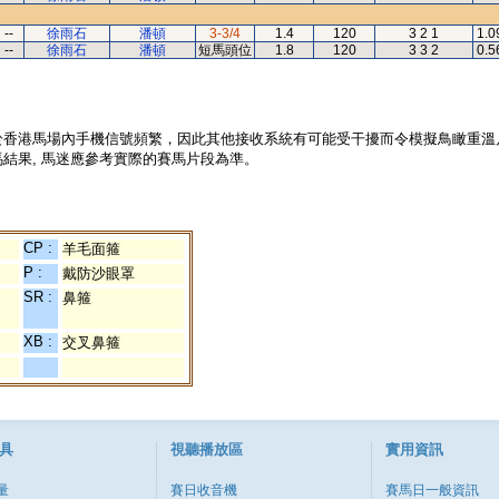
--
徐雨石
潘頓
3-3/4
1.4
120
3 2 1
1.0
--
徐雨石
潘頓
短馬頭位
1.8
120
3 3 2
0.5
於香港馬場內手機信號頻繁，因此其他接收系統有可能受干擾而令模擬鳥瞰重溫
結果, 馬迷應參考實際的賽馬片段為準。
CP :
羊毛面箍
P :
戴防沙眼罩
SR :
鼻箍
XB :
交叉鼻箍
具
視聽播放區
實用資訊
量
賽日收音機
賽馬日一般資訊