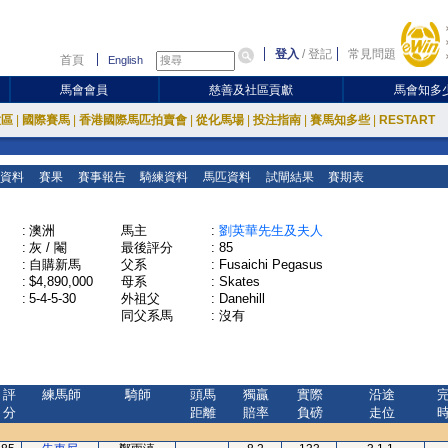
登入
/
登記
常見問題
首頁
English
馬會會員
慈善及社區貢獻
馬會知多
放區
|
國際賽馬
|
香港國際馬匹拍賣會
|
從化馬場
|
投注指南
|
賽馬知多些
|
RESTART
資料
賽果
賽事報告
騎練資料
馬匹資料
試閘結果
賽期表
:
澳洲
馬主
:
劉英華先生及夫人
:
灰 / 閹
最後評分
:
85
:
自購新馬
父系
:
Fusaichi Pegasus
:
$4,890,000
母系
:
Skates
:
5-4-5-30
外祖父
:
Danehill
同父系馬
:
沒有
評
練馬師
騎師
頭馬
獨贏
實際
沿途
分
距離
賠率
負磅
走位