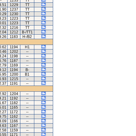
--
1233
TT
3.51
1229
TT
1.90
1237
TT
0.29
1230
TT
3.23
1223
TT
0.01
1223
TT
2.32
1216
TT
2.04
1212
B-/TT1
9.26
1183
H-/B2
0.62
1194
H1
0.46
1202
--
3.24
1198
--
5.76
1187
--
2.79
1169
--
9.12
1194
B-
5.95
1200
B1
6.93
1215
--
2.37
1191
--
2.92
1204
--
4.21
1192
--
1.67
1182
--
5.01
1165
--
2.27
1172
--
9.75
1162
--
3.09
1166
--
3.63
1167
--
2.58
1159
--
0.55
1171
--