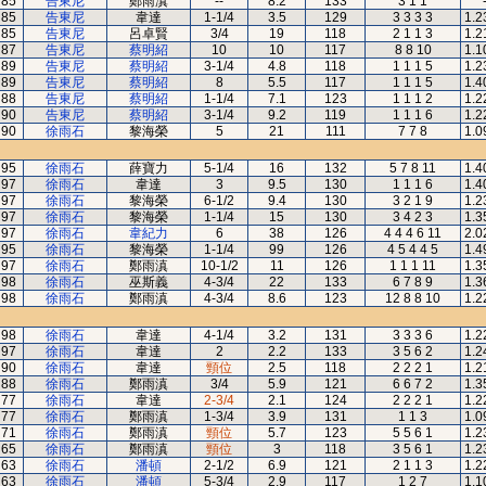
85
告東尼
鄭雨滇
--
8.2
133
3 1 1
85
告東尼
韋達
1-1/4
3.5
129
3 3 3 3
1.2
85
告東尼
呂卓賢
3/4
19
118
2 1 1 3
1.2
87
告東尼
蔡明紹
10
10
117
8 8 10
1.1
89
告東尼
蔡明紹
3-1/4
4.8
118
1 1 1 5
1.2
89
告東尼
蔡明紹
8
5.5
117
1 1 1 5
1.4
88
告東尼
蔡明紹
1-1/4
7.1
123
1 1 1 2
1.2
90
告東尼
蔡明紹
3-1/4
9.2
119
1 1 1 6
1.2
90
徐雨石
黎海榮
5
21
111
7 7 8
1.0
95
徐雨石
薛寶力
5-1/4
16
132
5 7 8 11
1.4
97
徐雨石
韋達
3
9.5
130
1 1 1 6
1.4
97
徐雨石
黎海榮
6-1/2
9.4
130
3 2 1 9
1.2
97
徐雨石
黎海榮
1-1/4
15
130
3 4 2 3
1.3
97
徐雨石
韋紀力
6
38
126
4 4 4 6 11
2.0
95
徐雨石
黎海榮
1-1/4
99
126
4 5 4 4 5
1.4
97
徐雨石
鄭雨滇
10-1/2
11
126
1 1 1 11
1.3
98
徐雨石
巫斯義
4-3/4
22
133
6 7 8 9
1.3
98
徐雨石
鄭雨滇
4-3/4
8.6
123
12 8 8 10
1.2
98
徐雨石
韋達
4-1/4
3.2
131
3 3 3 6
1.2
97
徐雨石
韋達
2
2.2
133
3 5 6 2
1.2
90
徐雨石
韋達
頸位
2.5
118
2 2 2 1
1.2
88
徐雨石
鄭雨滇
3/4
5.9
121
6 6 7 2
1.3
77
徐雨石
韋達
2-3/4
2.1
124
2 2 2 1
1.2
77
徐雨石
鄭雨滇
1-3/4
3.9
131
1 1 3
1.0
71
徐雨石
鄭雨滇
頸位
5.7
123
5 5 6 1
1.2
65
徐雨石
鄭雨滇
頸位
3
118
3 5 6 1
1.2
63
徐雨石
潘頓
2-1/2
6.9
121
2 1 1 3
1.2
63
徐雨石
潘頓
5-3/4
2.9
117
1 2 7
1.1