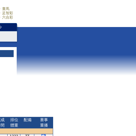
賽馬
足智彩
六合彩
少
完成
排位
配備
賽事
時間
體重
重播