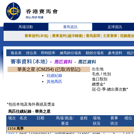
馬場活動
賽馬資訊
足球資訊
賽事資料(本地)
|
賽事資料(越洋轉播)
|
賽馬新聞
|
主要賽事
|
視聽播
報名表
排位表
即時賠率
練馬師分場表
騎師分場表
參考資料
統計
華美之星 (CM254) (已取消登記)
出生地
毛色 / 性別
往績紀錄
進口類別
其他馬匹
總獎金*
冠-亞-季-總出賽次數*
*包括本地及海外賽績及獎金
馬匹往績紀錄 - 華美之星
場次
名次
日期
馬場/跑道/
途程
場地
賽事
檔位
賽道
狀況
班次
13/14
馬季