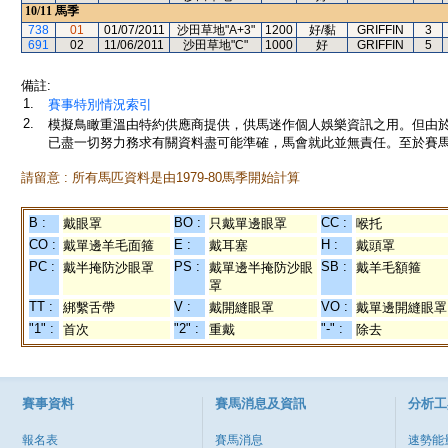
10/11
馬季
738
01
01/07/2011
沙田草地"A+3"
1200
好/黏
GRIFFIN
3
691
02
11/06/2011
沙田草地"C"
1000
好
GRIFFIN
5
備註:
1.
賽事特別情況索引
2.
模擬鳥瞰重溫由特約供應商提供，供馬迷作個人娛樂資訊之用。但由
已盡一切努力務求有關資料盡可能準確，馬會就此並無責任。至於賽馬
請留意 : 所有馬匹資料是由1979-80馬季開始計算
B :
BO :
CC :
戴眼罩
只戴單邊眼罩
喉托
CO :
E :
H :
戴單邊羊毛面箍
戴耳塞
戴頭罩
PC :
PS :
SB :
戴半掩防沙眼罩
戴單邊半掩防沙眼
戴羊毛額箍
罩
TT :
V :
VO :
綁繫舌帶
戴開縫眼罩
戴單邊開縫眼罩
"1" :
"2" :
"-" :
首次
重戴
除去
賽事資料
賽馬消息及資訊
分析工
報名表
賽馬消息
速勢能