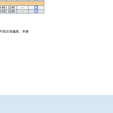
9.86
1146
--
6.33
1136
--
片段出現偏差。本會