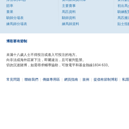
賠率
主要賽事
初出馬
賽果
馬匹資料
騎練配
騎師分場表
騎師資料
馬匹搬
練馬師分場表
練馬師資料
貼士指
博彩要有節制
未滿十八歲人士不得投注或進入可投注的地方。
向非法或海外莊家下注，即屬違法，且可被判監禁。
切勿沉迷賭博，如需尋求輔導協助，可致電平和基金熱線1834 633。
常見問題
|
聯絡我們
|
傳媒專用區
|
網頁指南
|
規例
|
提倡有節制博彩
|
私隱