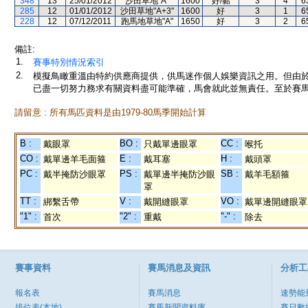
348
13
25/01/2012
沙田草地"A"
1600
好/黏
3
4
6
285
12
01/01/2012
沙田草地"A+3"
1600
好
3
1
6
228
12
07/12/2011
跑馬地草地"A"
1650
好
3
2
6
備註:
1.
賽事特別情況索引
2.
模擬鳥瞰重溫由特約供應商提供，供馬迷作個人娛樂資訊之用。但由
已盡一切努力務求有關資料盡可能準確，馬會就此並無責任。至於賽馬
請留意 : 所有馬匹資料是由1979-80馬季開始計算
B :
BO :
CC :
戴眼罩
只戴單邊眼罩
喉托
CO :
E :
H :
戴單邊羊毛面箍
戴耳塞
戴頭罩
PC :
PS :
SB :
戴半掩防沙眼罩
戴單邊半掩防沙眼
戴羊毛額箍
罩
TT :
V :
VO :
綁繫舌帶
戴開縫眼罩
戴單邊開縫眼罩
"1" :
"2" :
"-" :
首次
重戴
除去
賽事資料
賽馬消息及資訊
分析工
報名表
賽馬消息
速勢能
排位表(本地)
賽馬新聞資料庫
賽日數