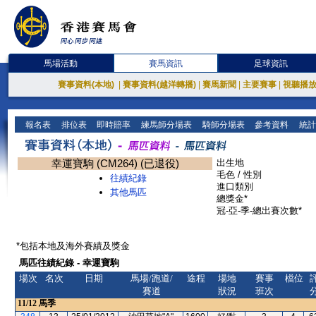
馬場活動
賽馬資訊
足球資訊
賽事資料(本地)
|
賽事資料(越洋轉播)
|
賽馬新聞
|
主要賽事
|
視聽播
報名表
排位表
即時賠率
練馬師分場表
騎師分場表
參考資料
統計
幸運寶駒 (CM264) (已退役)
出生地
毛色 / 性別
往績紀錄
進口類別
其他馬匹
總獎金*
冠-亞-季-總出賽次數*
*包括本地及海外賽績及獎金
馬匹往績紀錄 - 幸運寶駒
場次
名次
日期
馬場/跑道/
途程
場地
賽事
檔位
賽道
狀況
班次
11/12
馬季