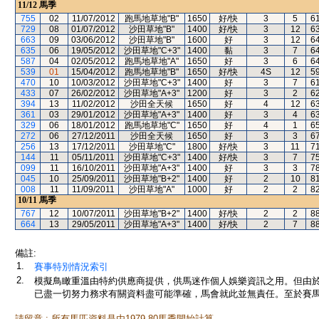
11/12
馬季
755
02
11/07/2012
跑馬地草地"B"
1650
好/快
3
5
6
729
08
01/07/2012
沙田草地"B"
1400
好/快
3
12
6
663
09
03/06/2012
沙田草地"B"
1600
好
3
12
6
635
06
19/05/2012
沙田草地"C+3"
1400
黏
3
7
6
587
04
02/05/2012
跑馬地草地"A"
1650
好
3
6
6
539
01
15/04/2012
跑馬地草地"B"
1650
好/快
4S
12
5
470
10
10/03/2012
沙田草地"C+3"
1400
好
3
7
6
433
07
26/02/2012
沙田草地"A+3"
1200
好
3
2
6
394
13
11/02/2012
沙田全天候
1650
好
4
12
6
361
03
29/01/2012
沙田草地"A+3"
1400
好
3
4
6
329
06
18/01/2012
跑馬地草地"C"
1650
好
4
1
6
272
06
27/12/2011
沙田全天候
1650
好
3
3
6
256
13
17/12/2011
沙田草地"C"
1800
好/快
3
11
7
144
11
05/11/2011
沙田草地"C+3"
1400
好/快
3
7
7
099
11
16/10/2011
沙田草地"A+3"
1400
好
3
3
7
045
10
25/09/2011
沙田草地"B+2"
1400
好
2
10
8
008
11
11/09/2011
沙田草地"A"
1000
好
2
2
8
10/11
馬季
767
12
10/07/2011
沙田草地"B+2"
1400
好/快
2
2
8
664
13
29/05/2011
沙田草地"A+3"
1400
好/快
2
7
8
備註:
1.
賽事特別情況索引
2.
模擬鳥瞰重溫由特約供應商提供，供馬迷作個人娛樂資訊之用。但由
已盡一切努力務求有關資料盡可能準確，馬會就此並無責任。至於賽馬
請留意 : 所有馬匹資料是由1979-80馬季開始計算