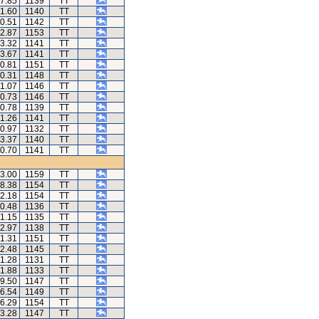
47.85
1139
TT
41.60
1140
TT
40.51
1142
TT
12.87
1153
TT
23.32
1141
TT
23.67
1141
TT
10.81
1151
TT
10.31
1148
TT
41.07
1146
TT
40.73
1146
TT
40.78
1139
TT
41.26
1141
TT
40.97
1132
TT
23.37
1140
TT
40.70
1141
TT
23.00
1159
TT
48.38
1154
TT
42.18
1154
TT
40.48
1136
TT
41.15
1135
TT
42.97
1138
TT
41.31
1151
TT
42.48
1145
TT
41.28
1131
TT
41.88
1133
TT
49.50
1147
TT
36.54
1149
TT
36.29
1154
TT
23.28
1147
TT