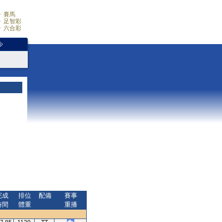
賽馬
足智彩
六合彩
少
完成
排位
配備
賽事
時間
體重
重播