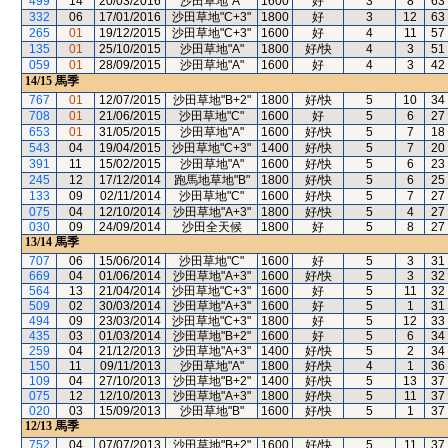
499
14
20/03/2016
沙田草地"A"
1600
好
3
8
63
332
06
17/01/2016
沙田草地"C+3"
1800
好
3
12
63
265
01
19/12/2015
沙田草地"C+3"
1600
好
4
11
57
135
01
25/10/2015
沙田草地"A"
1800
好/快
4
3
51
059
01
28/09/2015
沙田草地"A"
1600
好
4
3
42
14/15
馬季
767
01
12/07/2015
沙田草地"B+2"
1800
好/快
5
10
34
708
01
21/06/2015
沙田草地"C"
1600
好
5
6
27
653
01
31/05/2015
沙田草地"A"
1600
好/快
5
7
18
543
04
19/04/2015
沙田草地"C+3"
1400
好/快
5
7
20
391
11
15/02/2015
沙田草地"A"
1600
好/快
5
6
23
245
12
17/12/2014
跑馬地草地"B"
1800
好/快
5
6
25
133
09
02/11/2014
沙田草地"C"
1600
好/快
5
7
27
075
04
12/10/2014
沙田草地"A+3"
1800
好/快
5
4
27
030
09
24/09/2014
沙田全天候
1800
好
5
8
27
13/14
馬季
707
06
15/06/2014
沙田草地"C"
1600
好
5
3
31
669
04
01/06/2014
沙田草地"A+3"
1600
好/快
5
3
32
564
13
21/04/2014
沙田草地"C+3"
1600
好
5
11
32
509
02
30/03/2014
沙田草地"A+3"
1600
好
5
1
31
494
09
23/03/2014
沙田草地"C+3"
1800
好
5
12
33
435
03
01/03/2014
沙田草地"B+2"
1600
好
5
6
34
259
04
21/12/2013
沙田草地"A+3"
1400
好/快
5
2
34
150
11
09/11/2013
沙田草地"A"
1800
好/快
4
1
36
109
04
27/10/2013
沙田草地"B+2"
1400
好/快
5
13
37
075
12
12/10/2013
沙田草地"A+3"
1800
好/快
5
11
37
020
03
15/09/2013
沙田草地"B"
1600
好/快
5
1
37
12/13
馬季
752
04
07/07/2013
沙田草地"B+2"
1600
好/快
5
11
37