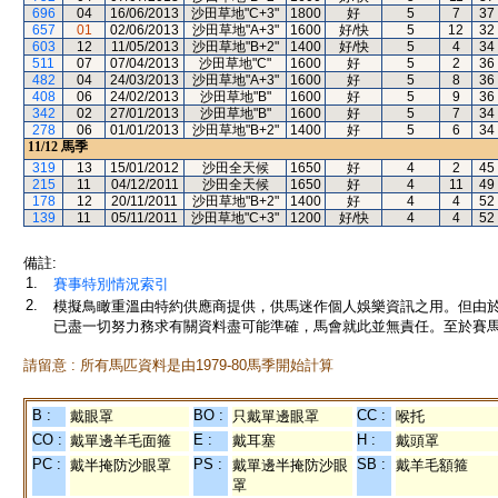
696
04
16/06/2013
沙田草地"C+3"
1800
好
5
7
37
657
01
02/06/2013
沙田草地"A+3"
1600
好/快
5
12
32
603
12
11/05/2013
沙田草地"B+2"
1400
好/快
5
4
34
511
07
07/04/2013
沙田草地"C"
1600
好
5
2
36
482
04
24/03/2013
沙田草地"A+3"
1600
好
5
8
36
408
06
24/02/2013
沙田草地"B"
1600
好
5
9
36
342
02
27/01/2013
沙田草地"B"
1600
好
5
7
34
278
06
01/01/2013
沙田草地"B+2"
1400
好
5
6
34
11/12
馬季
319
13
15/01/2012
沙田全天候
1650
好
4
2
45
215
11
04/12/2011
沙田全天候
1650
好
4
11
49
178
12
20/11/2011
沙田草地"B+2"
1400
好
4
4
52
139
11
05/11/2011
沙田草地"C+3"
1200
好/快
4
4
52
備註:
1.
賽事特別情況索引
2.
模擬鳥瞰重溫由特約供應商提供，供馬迷作個人娛樂資訊之用。但由
已盡一切努力務求有關資料盡可能準確，馬會就此並無責任。至於賽馬
請留意 : 所有馬匹資料是由1979-80馬季開始計算
B :
BO :
CC :
戴眼罩
只戴單邊眼罩
喉托
CO :
E :
H :
戴單邊羊毛面箍
戴耳塞
戴頭罩
PC :
PS :
SB :
戴半掩防沙眼罩
戴單邊半掩防沙眼
戴羊毛額箍
罩