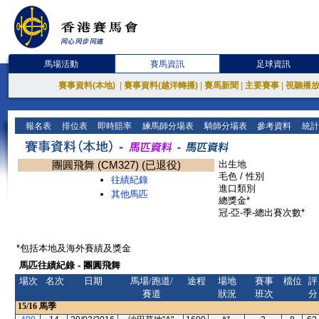
馬場活動
賽馬資訊
足球資訊
賽事資料(本地)
|
賽事資料(越洋轉播)
|
賽馬新聞
|
主要賽事
|
視聽播
報名表
排位表
即時賠率
練馬師分場表
騎師分場表
參考資料
統計
團圓飛舞 (CM327) (已退役)
出生地
毛色 / 性別
往績紀錄
進口類別
其他馬匹
總獎金*
冠-亞-季-總出賽次數*
*包括本地及海外賽績及獎金
馬匹往績紀錄 - 團圓飛舞
場次
名次
日期
馬場/跑道/
途程
場地
賽事
檔位
評
賽道
狀況
班次
分
15/16
馬季