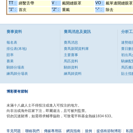
TT :
V :
VO :
綁繫舌帶
戴開縫眼罩
戴單邊開縫眼罩
"1" :
"2" :
"-" :
首次
重戴
除去
賽事資料
賽馬消息及資訊
分析工
報名表
賽馬消息
速勢能
排位表(本地)
賽馬新聞資料庫
賽日數
賠率
主要賽事
初出馬
賽果
馬匹資料
騎練配
騎師分場表
騎師資料
馬匹搬
練馬師分場表
練馬師資料
貼士指
博彩要有節制
未滿十八歲人士不得投注或進入可投注的地方。
向非法或海外莊家下注，即屬違法，且可被判監禁。
切勿沉迷賭博，如需尋求輔導協助，可致電平和基金熱線1834 633。
常見問題
|
聯絡我們
|
傳媒專用區
|
網頁指南
|
規例
|
提倡有節制博彩
|
私隱