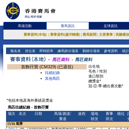
馬場活動
賽馬資訊
足球資訊
賽事資料(本地)
|
賽事資料(越洋轉播)
|
賽馬新聞
|
主要賽事
|
視聽播
報名表
排位表
即時賠率
練馬師分場表
騎師分場表
參考資料
統計
首飾孖寶 (CM329) (已退役)
出生地
毛色 / 性別
往績紀錄
進口類別
其他馬匹
總獎金*
冠-亞-季-總出賽次數*
*包括本地及海外賽績及獎金
馬匹往績紀錄 - 首飾孖寶
場次
名次
日期
馬場/跑道/
途程
場地
賽事
檔位
賽道
狀況
班次
15/16
馬季