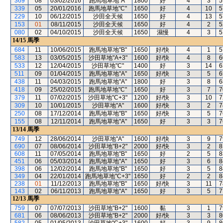
369
08
03/02/2016
跑馬地草地"A"
1800
好
4
3
5
339
05
20/01/2016
跑馬地草地"C"
1650
好
4
10
5
229
10
06/12/2015
沙田全天候
1650
好
4
13
5
153
01
08/11/2015
沙田全天候
1650
好
4
2
5
080
02
04/10/2015
沙田全天候
1650
濕慢
4
3
5
14/15
馬季
684
11
10/06/2015
跑馬地草地"B"
1650
好/快
4
1
5
583
13
03/05/2015
沙田草地"A+3"
1600
好/快
4
8
6
533
12
12/04/2015
沙田草地"C"
1400
好
3
14
6
511
09
01/04/2015
跑馬地草地"A"
1650
好/快
3
5
6
438
11
04/03/2015
跑馬地草地"A"
1800
好
3
8
6
418
09
25/02/2015
跑馬地草地"C"
1650
好
3
7
7
379
11
07/02/2015
沙田草地"C+3"
1200
好/快
3
10
7
309
10
10/01/2015
沙田草地"A"
1600
好/快
3
2
7
250
08
17/12/2014
跑馬地草地"B"
1650
好/快
3
5
7
155
08
12/11/2014
跑馬地草地"A"
1650
好
3
3
7
13/14
馬季
749
12
28/06/2014
沙田草地"A"
1600
好/快
3
9
7
690
07
08/06/2014
沙田草地"B+2"
2000
好/快
3
2
8
608
11
07/05/2014
跑馬地草地"B"
1650
好
2
5
8
451
06
05/03/2014
跑馬地草地"A"
1650
好
3
6
8
398
06
12/02/2014
跑馬地草地"B"
1650
好
3
5
8
349
04
22/01/2014
跑馬地草地"C+3"
1650
好
2
2
8
238
01
11/12/2013
跑馬地草地"B"
1650
好/快
3
11
7
143
02
06/11/2013
跑馬地草地"A"
1650
好
3
5
7
12/13
馬季
759
07
07/07/2013
沙田草地"B+2"
1600
黏
3
1
7
681
06
08/06/2013
沙田草地"B+2"
2000
好/快
3
3
8