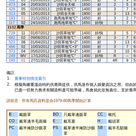
582
05
01/05/2013
沙田草地"C+3"
1600
好
3
9
8
473
04
20/03/2013
沙田全天候
1650
好
2
5
8
429
05
02/03/2013
沙田草地"C"
1400
好
3
7
8
313
05
12/01/2013
沙田全天候
1800
好
3
13
8
183
01
21/11/2012
跑馬地草地"C"
1650
好
3
2
7
117
02
24/10/2012
跑馬地草地"C"
1650
好/快
3
7
7
11/12
馬季
729
11
01/07/2012
沙田草地"B"
1400
好/快
3
5
7
682
02
09/06/2012
沙田草地"C"
1400
好
3
7
6
523
08
01/04/2012
沙田草地"B+2"
1600
好
3
13
6
466
02
10/03/2012
沙田草地"C+3"
1600
好
3
7
6
373
04
05/02/2012
沙田草地"B+2"
1400
好
3
10
6
249
WV
17/12/2011
沙田草地"C"
1400
好/快
R
--
6
193
01
27/11/2011
沙田草地"C"
1400
好
4R
9
5
備註:
1.
賽事特別情況索引
2.
模擬鳥瞰重溫由特約供應商提供，供馬迷作個人娛樂資訊之用。但由
已盡一切努力務求有關資料盡可能準確，馬會就此並無責任。至於賽馬
請留意 : 所有馬匹資料是由1979-80馬季開始計算
B :
BO :
CC :
戴眼罩
只戴單邊眼罩
喉托
CO :
E :
H :
戴單邊羊毛面箍
戴耳塞
戴頭罩
PC :
PS :
SB :
戴半掩防沙眼罩
戴單邊半掩防沙眼
戴羊毛額箍
罩