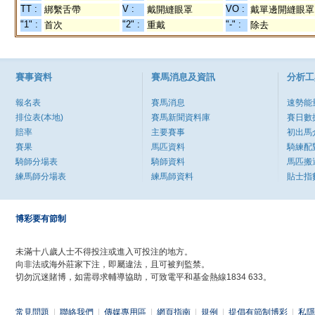
TT :
V :
VO :
綁繫舌帶
戴開縫眼罩
戴單邊開縫眼罩
"1" :
"2" :
"-" :
首次
重戴
除去
賽事資料
賽馬消息及資訊
分析工
報名表
賽馬消息
速勢能
排位表(本地)
賽馬新聞資料庫
賽日數
賠率
主要賽事
初出馬
賽果
馬匹資料
騎練配
騎師分場表
騎師資料
馬匹搬
練馬師分場表
練馬師資料
貼士指
博彩要有節制
未滿十八歲人士不得投注或進入可投注的地方。
向非法或海外莊家下注，即屬違法，且可被判監禁。
切勿沉迷賭博，如需尋求輔導協助，可致電平和基金熱線1834 633。
常見問題
|
聯絡我們
|
傳媒專用區
|
網頁指南
|
規例
|
提倡有節制博彩
|
私隱