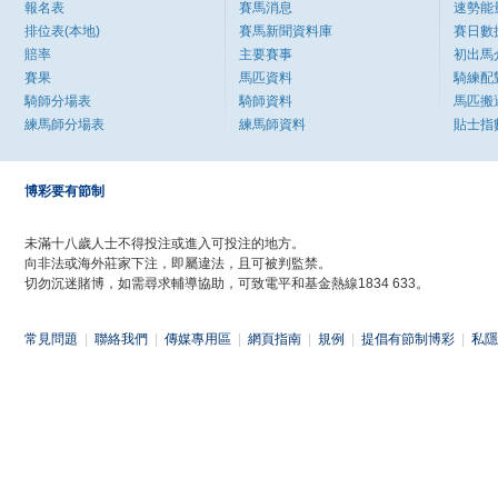
報名表
賽馬消息
速勢能
排位表(本地)
賽馬新聞資料庫
賽日數
賠率
主要賽事
初出馬
賽果
馬匹資料
騎練配
騎師分場表
騎師資料
馬匹搬
練馬師分場表
練馬師資料
貼士指
博彩要有節制
未滿十八歲人士不得投注或進入可投注的地方。
向非法或海外莊家下注，即屬違法，且可被判監禁。
切勿沉迷賭博，如需尋求輔導協助，可致電平和基金熱線1834 633。
常見問題
|
聯絡我們
|
傳媒專用區
|
網頁指南
|
規例
|
提倡有節制博彩
|
私隱