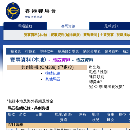
馬場活動
賽馬資訊
足球資訊
賽事資料(本地)
|
賽事資料(越洋轉播)
|
賽馬新聞
|
主要賽事
|
視聽播
報名表
排位表
即時賠率
練馬師分場表
騎師分場表
參考資料
統計
共創良機 (CM338) (已退役)
出生地
毛色 / 性別
往績紀錄
進口類別
其他馬匹
總獎金*
冠-亞-季-總出賽次數*
*包括本地及海外賽績及獎金
馬匹往績紀錄 - 共創良機
場次
名次
日期
馬場/跑道/
途程
場地
賽事
檔位
賽道
狀況
班次
13/14
馬季