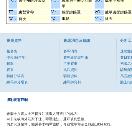
PC :
PS :
SB :
戴半掩防沙眼罩
戴單邊半掩防沙眼
戴羊毛額箍
罩
TT :
V :
VO :
綁繫舌帶
戴開縫眼罩
戴單邊開縫眼罩
"1" :
"2" :
"-" :
首次
重戴
除去
賽事資料
賽馬消息及資訊
分析工
報名表
賽馬消息
速勢能
排位表(本地)
賽馬新聞資料庫
賽日數
賠率
主要賽事
初出馬
賽果
馬匹資料
騎練配
騎師分場表
騎師資料
馬匹搬
練馬師分場表
練馬師資料
貼士指
博彩要有節制
未滿十八歲人士不得投注或進入可投注的地方。
向非法或海外莊家下注，即屬違法，且可被判監禁。
切勿沉迷賭博，如需尋求輔導協助，可致電平和基金熱線1834 633。