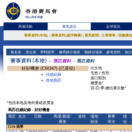
馬場活動
賽馬資訊
足球資訊
賽事資料(本地)
|
賽事資料(越洋轉播)
|
賽馬新聞
|
主要賽事
|
視聽播
報名表
排位表
即時賠率
練馬師分場表
騎師分場表
參考資料
統計
好好機會 (CM347) (已退役)
出生地
毛色 / 性別
往績紀錄
進口類別
其他馬匹
總獎金*
冠-亞-季-總出賽次數*
*包括本地及海外賽績及獎金
馬匹往績紀錄 - 好好機會
場次
名次
日期
馬場/跑道/
途程
場地
賽事
檔
賽道
狀況
班次
位
15/16
馬季