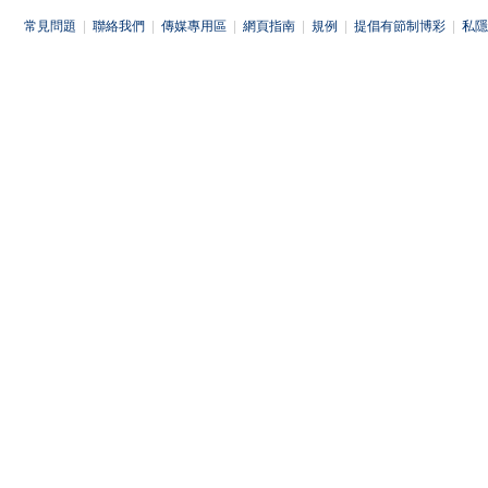
常見問題
|
聯絡我們
|
傳媒專用區
|
網頁指南
|
規例
|
提倡有節制博彩
|
私隱