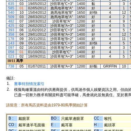
635
03
19/05/2012
沙田草地"C+3"
1400
黏
3
3
585
01
02/05/2012
跑馬地草地"A"
1650
好
4
1
540
10
15/04/2012
跑馬地草地"B"
1650
好/快
4
12
509
03
28/03/2012
跑馬地草地"A"
1650
好
4
2
482
07
18/03/2012
沙田草地"A"
1200
好
4
9
425
02
26/02/2012
沙田草地"A+3"
1200
好
4
5
393
06
11/02/2012
沙田草地"C+3"
1400
好
4
5
358
04
29/01/2012
沙田草地"A+3"
1400
好
4
12
178
09
20/11/2011
沙田草地"B+2"
1400
好
4
11
143
09
05/11/2011
沙田草地"C+3"
1400
好/快
4
5
097
02
16/10/2011
沙田草地"A+3"
1400
好
4
3
058
01
01/10/2011
沙田草地"C"
1400
好
4
1
023
02
18/09/2011
沙田草地"A+3"
1400
好
4
5
10/11
馬季
738
05
01/07/2011
沙田草地"A+3"
1200
好/黏
GRIFFIN
10
備註:
1.
賽事特別情況索引
2.
模擬鳥瞰重溫由特約供應商提供，供馬迷作個人娛樂資訊之用。但由
已盡一切努力務求有關資料盡可能準確，馬會就此並無責任。至於賽馬
請留意 : 所有馬匹資料是由1979-80馬季開始計算
B :
BO :
CC :
戴眼罩
只戴單邊眼罩
喉托
CO :
E :
H :
戴單邊羊毛面箍
戴耳塞
戴頭罩