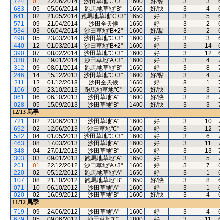
724
01
22/06/2014
沙田草地"C+3"
1600
好/黏
3
3
683
05
05/06/2014
跑馬地草地"B"
1650
好/快
3
4
641
02
21/05/2014
跑馬地草地"C+3"
1650
好
3
5
571
09
21/04/2014
沙田全天候
1650
好
3
2
534
03
06/04/2014
沙田草地"B+2"
1600
好/黏
3
2
498
05
23/03/2014
沙田草地"C+3"
1600
好
3
3
440
12
01/03/2014
沙田草地"B+2"
1600
好
3
14
390
07
08/02/2014
沙田草地"C+3"
1600
好
3
12
338
07
19/01/2014
沙田草地"A+3"
1600
好
3
4
312
09
08/01/2014
跑馬地草地"B"
1650
好
3
8
246
14
15/12/2013
沙田草地"C+3"
1600
好/黏
3
4
211
12
01/12/2013
沙田全天候
1650
好
3
1
106
05
23/10/2013
跑馬地草地"C"
1650
好/快
3
3
061
06
06/10/2013
沙田草地"A"
1600
好/快
3
8
028
05
15/09/2013
沙田草地"B"
1400
好/快
3
3
12/13
馬季
721
02
23/06/2013
沙田草地"A"
1600
好
3
10
692
02
12/06/2013
沙田草地"C"
1600
好
3
12
582
04
01/05/2013
沙田草地"C+3"
1600
好
3
6
463
08
17/03/2013
沙田草地"A"
1600
好
3
11
348
04
27/01/2013
沙田草地"B"
1600
好
3
13
303
03
09/01/2013
跑馬地草地"A"
1650
好
3
5
261
01
22/12/2012
沙田草地"A+3"
1600
好
3
7
220
02
05/12/2012
跑馬地草地"A"
1650
好
3
1
107
08
21/10/2012
跑馬地草地"B"
1650
好/快
3
8
071
10
06/10/2012
沙田草地"A"
1600
好
3
1
020
02
16/09/2012
沙田草地"B"
1600
好/快
3
4
11/12
馬季
719
09
24/06/2012
沙田草地"A"
1600
好
3
4
679
05
09/06/2012
沙田草地"C"
1800
好
3
11