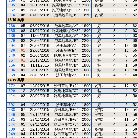
260
PU
14/12/2016
跑馬地草地"C"
2200
好/快
4
8
60
135
04
26/10/2016
跑馬地草地"C+3"
2200
好/快
4
7
60
062
09
28/09/2016
跑馬地草地"C+3"
1800
好
3
9
62
016
08
07/09/2016
跑馬地草地"B"
1650
好/黏
3
9
62
15/16
馬季
768
05
06/07/2016
跑馬地草地"A"
1800
好
3
9
62
685
08
01/06/2016
跑馬地草地"C+3"
1800
好
3
5
63
636
07
11/05/2016
跑馬地草地"A"
1800
好
3
9
63
579
03
20/04/2016
跑馬地草地"B"
2200
好
3
4
60
494
07
20/03/2016
沙田草地"A"
2000
好
4
13
60
436
01
28/02/2016
沙田草地"B"
2000
好
4
12
55
340
02
20/01/2016
跑馬地草地"C"
2200
好
4
8
55
257
01
16/12/2015
跑馬地草地"B"
2200
好
4
7
50
166
03
11/11/2015
跑馬地草地"B"
1800
好
4
1
50
106
02
14/10/2015
跑馬地草地"B"
1800
好
4
10
48
059
04
28/09/2015
沙田草地"A"
1600
好
4
9
48
14/15
馬季
772
07
12/07/2015
沙田草地"B+2"
1800
好/快
4
12
52
629
12
20/05/2015
跑馬地草地"C"
1800
黏
4
4
52
414
02
25/02/2015
跑馬地草地"C"
2200
好
4
8
50
392
04
15/02/2015
沙田草地"A"
1800
好
4
2
52
338
07
25/01/2015
沙田草地"B+2"
2000
好/快
4
13
54
246
05
17/12/2014
跑馬地草地"B"
2200
好/快
4
1
56
181
03
23/11/2014
沙田草地"B+2"
2000
好/快
4
11
57
144
05
09/11/2014
沙田草地"C+3"
1800
好
4
2
58
109
10
22/10/2014
跑馬地草地"B"
1650
好/黏
3
2
60
049
04
01/10/2014
沙田草地"C+3"
1800
好/快
3
7
62