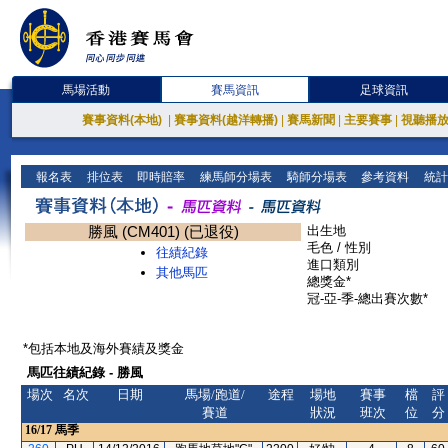
馬場活動
賽馬資訊
足球資訊
賽事資料(本地)
|
賽事資料(越洋轉播)
|
賽馬新聞
|
主要賽事
|
視聽播
報名表
排位表
即時賠率
練馬師分場表
騎師分場表
參考資料
統計
勝風 (CM401) (已退役)
出生地
毛色 / 性別
往績紀錄
進口類別
其他馬匹
總獎金*
冠-亞-季-總出賽次數*
*包括本地及海外賽績及獎金
馬匹往績紀錄 - 勝風
場次
名次
日期
馬場/跑道/
途程
場地
賽事
檔
評
賽道
狀況
班次
位
分
16/17
馬季