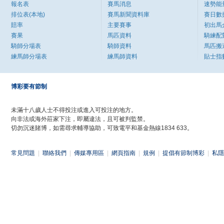
報名表
賽馬消息
速勢能
排位表(本地)
賽馬新聞資料庫
賽日數
賠率
主要賽事
初出馬
賽果
馬匹資料
騎練配
騎師分場表
騎師資料
馬匹搬
練馬師分場表
練馬師資料
貼士指
博彩要有節制
未滿十八歲人士不得投注或進入可投注的地方。
向非法或海外莊家下注，即屬違法，且可被判監禁。
切勿沉迷賭博，如需尋求輔導協助，可致電平和基金熱線1834 633。
常見問題
|
聯絡我們
|
傳媒專用區
|
網頁指南
|
規例
|
提倡有節制博彩
|
私隱