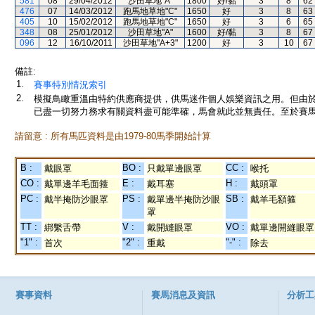
581
08
29/04/2012
沙田草地"A"
1800
好/黏
3
8
62
476
07
14/03/2012
跑馬地草地"C"
1650
好
3
8
63
405
10
15/02/2012
跑馬地草地"C"
1650
好
3
6
65
348
08
25/01/2012
沙田草地"A"
1600
好/黏
3
8
67
096
12
16/10/2011
沙田草地"A+3"
1200
好
3
10
67
備註:
1.
賽事特別情況索引
2.
模擬鳥瞰重溫由特約供應商提供，供馬迷作個人娛樂資訊之用。但由
已盡一切努力務求有關資料盡可能準確，馬會就此並無責任。至於賽馬
請留意 : 所有馬匹資料是由1979-80馬季開始計算
B :
BO :
CC :
戴眼罩
只戴單邊眼罩
喉托
CO :
E :
H :
戴單邊羊毛面箍
戴耳塞
戴頭罩
PC :
PS :
SB :
戴半掩防沙眼罩
戴單邊半掩防沙眼
戴羊毛額箍
罩
TT :
V :
VO :
綁繫舌帶
戴開縫眼罩
戴單邊開縫眼罩
"1" :
"2" :
"-" :
首次
重戴
除去
賽事資料
賽馬消息及資訊
分析工