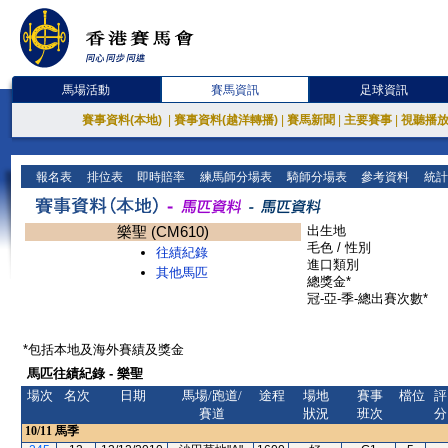
馬場活動
賽馬資訊
足球資訊
賽事資料(本地)
|
賽事資料(越洋轉播)
|
賽馬新聞
|
主要賽事
|
視聽播
報名表
排位表
即時賠率
練馬師分場表
騎師分場表
參考資料
統計
樂聖 (CM610)
出生地
毛色 / 性別
往績紀錄
進口類別
其他馬匹
總獎金*
冠-亞-季-總出賽次數*
*包括本地及海外賽績及獎金
馬匹往績紀錄 - 樂聖
場次
名次
日期
馬場/跑道/
途程
場地
賽事
檔位
評
賽道
狀況
班次
分
10/11
馬季