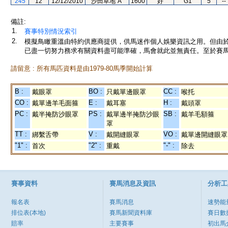
245
12
12/12/2010
沙田草地"A"
1600
好
G1
5
--
備註:
1.
賽事特別情況索引
2.
模擬鳥瞰重溫由特約供應商提供，供馬迷作個人娛樂資訊之用。但由
已盡一切努力務求有關資料盡可能準確，馬會就此並無責任。至於賽馬
請留意 : 所有馬匹資料是由1979-80馬季開始計算
B :
BO :
CC :
戴眼罩
只戴單邊眼罩
喉托
CO :
E :
H :
戴單邊羊毛面箍
戴耳塞
戴頭罩
PC :
PS :
SB :
戴半掩防沙眼罩
戴單邊半掩防沙眼
戴羊毛額箍
罩
TT :
V :
VO :
綁繫舌帶
戴開縫眼罩
戴單邊開縫眼罩
"1" :
"2" :
"-" :
首次
重戴
除去
賽事資料
賽馬消息及資訊
分析工
報名表
賽馬消息
速勢能
排位表(本地)
賽馬新聞資料庫
賽日數
賠率
主要賽事
初出馬