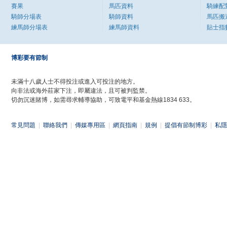
賽果
馬匹資料
騎練配
騎師分場表
騎師資料
馬匹搬
練馬師分場表
練馬師資料
貼士指
博彩要有節制
未滿十八歲人士不得投注或進入可投注的地方。
向非法或海外莊家下注，即屬違法，且可被判監禁。
切勿沉迷賭博，如需尋求輔導協助，可致電平和基金熱線1834 633。
常見問題
|
聯絡我們
|
傳媒專用區
|
網頁指南
|
規例
|
提倡有節制博彩
|
私隱