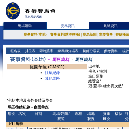
馬場活動
賽馬資訊
足球資訊
賽事資料(本地)
|
賽事資料(越洋轉播)
|
賽馬新聞
|
主要賽事
|
視聽播
報名表
排位表
即時賠率
練馬師分場表
騎師分場表
參考資料
統計
庭園華座 (CM611)
出生地
毛色 / 性別
往績紀錄
進口類別
其他馬匹
總獎金*
冠-亞-季-總出賽次數*
*包括本地及海外賽績及獎金
馬匹往績紀錄 - 庭園華座
場次
名次
日期
馬場/跑道/
途程
場地
賽事
檔位
評
賽道
狀況
班次
分
10/11
馬季