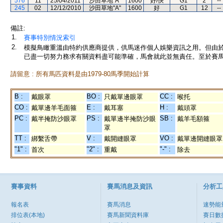
576
11
25/04/2011
沙田草地"A"
1600
好/快
G1
2
--
245
02
12/12/2010
沙田草地"A"
1600
好
G1
12
--
備註:
1.
賽事特別情況索引
2.
模擬鳥瞰重溫由特約供應商提供，供馬迷作個人娛樂資訊之用。但由
已盡一切努力務求有關資料盡可能準確，馬會就此並無責任。至於賽馬
請留意 : 所有馬匹資料是由1979-80馬季開始計算
B :
BO :
CC :
戴眼罩
只戴單邊眼罩
喉托
CO :
E :
H :
戴單邊羊毛面箍
戴耳塞
戴頭罩
PC :
PS :
SB :
戴半掩防沙眼罩
戴單邊半掩防沙眼
戴羊毛額箍
罩
TT :
V :
VO :
綁繫舌帶
戴開縫眼罩
戴單邊開縫眼罩
"1" :
"2" :
"-" :
首次
重戴
除去
賽事資料
賽馬消息及資訊
分析工
報名表
賽馬消息
速勢能
排位表(本地)
賽馬新聞資料庫
賽日數