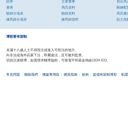
賠率
主要賽事
初出馬
賽果
馬匹資料
騎練配
騎師分場表
騎師資料
馬匹搬
練馬師分場表
練馬師資料
貼士指
博彩要有節制
未滿十八歲人士不得投注或進入可投注的地方。
向非法或海外莊家下注，即屬違法，且可被判監禁。
切勿沉迷賭博，如需尋求輔導協助，可致電平和基金熱線1834 633。
常見問題
|
聯絡我們
|
傳媒專用區
|
網頁指南
|
規例
|
提倡有節制博彩
|
私隱