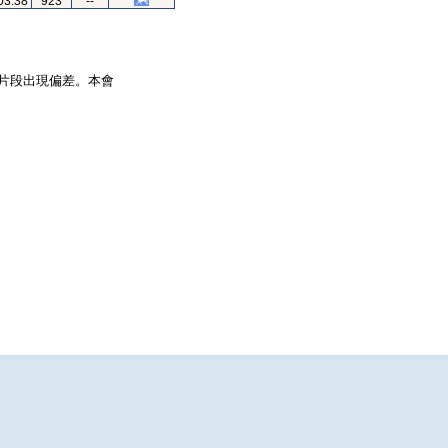
03.38
923
--
片段出現偏差。本會