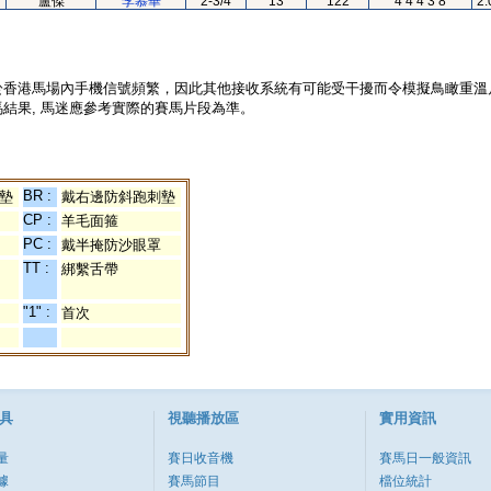
盧傑
李慕華
2-3/4
13
122
4 4 4 3 8
2.
於香港馬場內手機信號頻繁，因此其他接收系統有可能受干擾而令模擬鳥瞰重溫
結果, 馬迷應參考實際的賽馬片段為準。
BR :
墊
戴右邊防斜跑刺墊
CP :
羊毛面箍
PC :
戴半掩防沙眼罩
TT :
綁繫舌帶
"1" :
首次
具
視聽播放區
實用資訊
量
賽日收音機
賽馬日一般資訊
據
賽馬節目
檔位統計