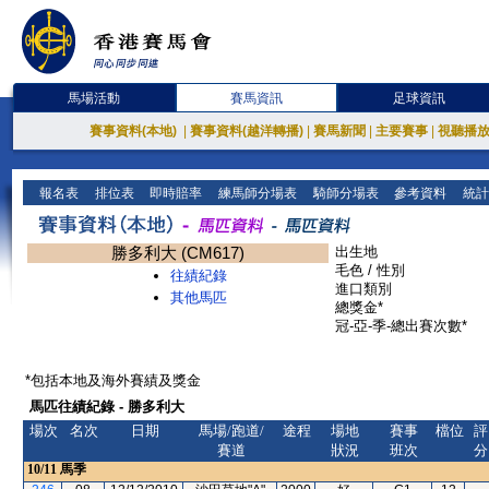
馬場活動
賽馬資訊
足球資訊
賽事資料(本地)
|
賽事資料(越洋轉播)
|
賽馬新聞
|
主要賽事
|
視聽播
報名表
排位表
即時賠率
練馬師分場表
騎師分場表
參考資料
統計
勝多利大 (CM617)
出生地
毛色 / 性別
往績紀錄
進口類別
其他馬匹
總獎金*
冠-亞-季-總出賽次數*
*包括本地及海外賽績及獎金
馬匹往績紀錄 - 勝多利大
場次
名次
日期
馬場/跑道/
途程
場地
賽事
檔位
評
賽道
狀況
班次
分
10/11
馬季