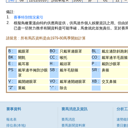
246
08
12/12/2010
沙田草地"A"
2000
好
G1
12
--
備註:
1.
賽事特別情況索引
2.
模擬鳥瞰重溫由特約供應商提供，供馬迷作個人娛樂資訊之用。但由
已盡一切努力務求有關資料盡可能準確，馬會就此並無責任。至於賽馬
請留意 : 所有馬匹資料是由1979-80馬季開始計算
B :
BO :
BL :
戴眼罩
只戴單邊眼罩
戴左邊防斜跑刺
BK :
CC :
CO :
閘氈
喉托
戴單邊羊毛面箍
E :
H :
P :
戴耳塞
戴頭罩
戴防沙眼罩
PS :
SB :
SR :
戴單邊半掩防沙眼
戴羊毛額箍
鼻箍
罩
V :
VO :
XB :
戴開縫眼罩
戴單邊開縫眼罩
交叉鼻箍
"2" :
"-" :
重戴
除去
賽事資料
賽馬消息及資訊
分析工
報名表
賽馬消息
速勢能
排位表(本地)
賽馬新聞資料庫
賽日數