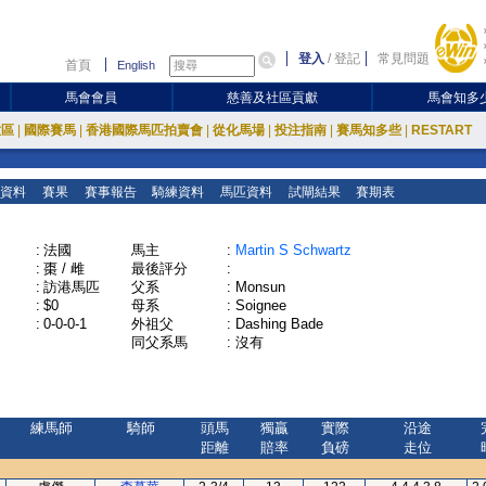
登入
/
登記
常見問題
首頁
English
馬會會員
慈善及社區貢獻
馬會知多
放區
|
國際賽馬
|
香港國際馬匹拍賣會
|
從化馬場
|
投注指南
|
賽馬知多些
|
RESTART
資料
賽果
賽事報告
騎練資料
馬匹資料
試閘結果
賽期表
:
法國
馬主
:
Martin S Schwartz
:
棗 / 雌
最後評分
:
:
訪港馬匹
父系
:
Monsun
:
$0
母系
:
Soignee
:
0-0-0-1
外祖父
:
Dashing Bade
同父系馬
:
沒有
練馬師
騎師
頭馬
獨贏
實際
沿途
距離
賠率
負磅
走位