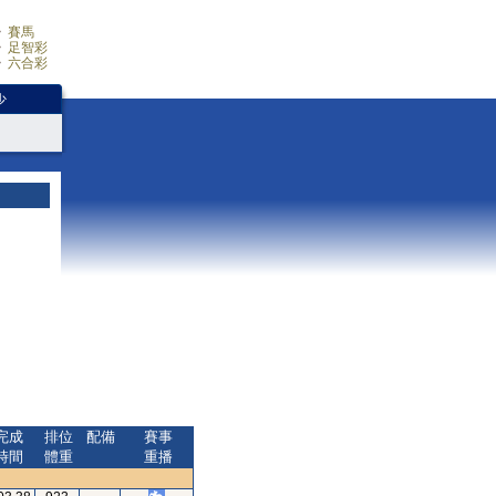
賽馬
足智彩
六合彩
少
完成
排位
配備
賽事
時間
體重
重播