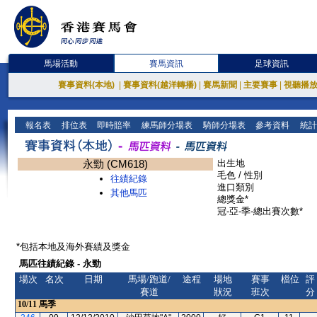
馬場活動
賽馬資訊
足球資訊
賽事資料(本地)
|
賽事資料(越洋轉播)
|
賽馬新聞
|
主要賽事
|
視聽播
報名表
排位表
即時賠率
練馬師分場表
騎師分場表
參考資料
統計
永勁 (CM618)
出生地
毛色 / 性別
往績紀錄
進口類別
其他馬匹
總獎金*
冠-亞-季-總出賽次數*
*包括本地及海外賽績及獎金
馬匹往績紀錄 - 永勁
場次
名次
日期
馬場/跑道/
途程
場地
賽事
檔位
評
賽道
狀況
班次
分
10/11
馬季