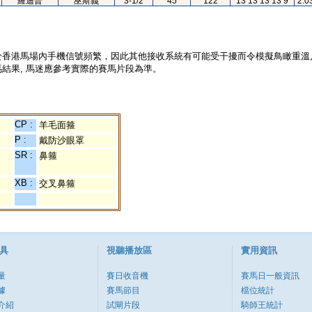
羅迪普
巫斯義
3-1/2
45
122
13 13 13 13 9
2.0
於香港馬場內手機信號頻繁，因此其他接收系統有可能受干擾而令模擬鳥瞰重溫
結果, 馬迷應參考實際的賽馬片段為準。
CP :
羊毛面箍
P :
戴防沙眼罩
SR :
鼻箍
XB :
交叉鼻箍
具
視聽播放區
實用資訊
量
賽日收音機
賽馬日一般資訊
據
賽馬節目
檔位統計
介紹
試閘片段
騎師王統計