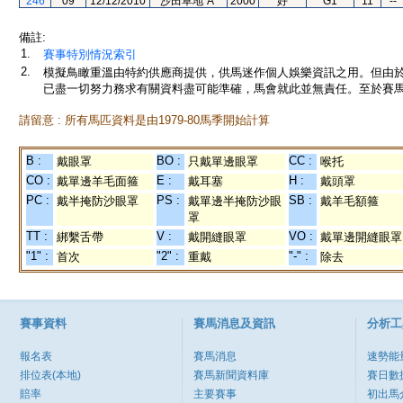
246
09
12/12/2010
沙田草地"A"
2000
好
G1
11
--
備註:
1.
賽事特別情況索引
2.
模擬鳥瞰重溫由特約供應商提供，供馬迷作個人娛樂資訊之用。但由
已盡一切努力務求有關資料盡可能準確，馬會就此並無責任。至於賽馬
請留意 : 所有馬匹資料是由1979-80馬季開始計算
B :
BO :
CC :
戴眼罩
只戴單邊眼罩
喉托
CO :
E :
H :
戴單邊羊毛面箍
戴耳塞
戴頭罩
PC :
PS :
SB :
戴半掩防沙眼罩
戴單邊半掩防沙眼
戴羊毛額箍
罩
TT :
V :
VO :
綁繫舌帶
戴開縫眼罩
戴單邊開縫眼罩
"1" :
"2" :
"-" :
首次
重戴
除去
賽事資料
賽馬消息及資訊
分析工
報名表
賽馬消息
速勢能
排位表(本地)
賽馬新聞資料庫
賽日數
賠率
主要賽事
初出馬