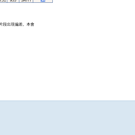
3.51
955
SR/TT
片段出現偏差。本會