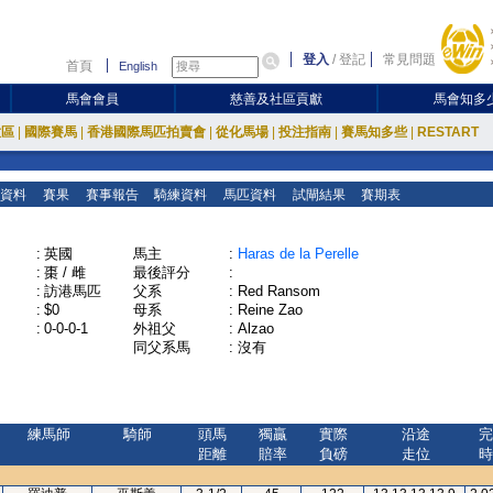
登入
/
登記
常見問題
首頁
English
馬會會員
慈善及社區貢獻
馬會知多
放區
|
國際賽馬
|
香港國際馬匹拍賣會
|
從化馬場
|
投注指南
|
賽馬知多些
|
RESTART
資料
賽果
賽事報告
騎練資料
馬匹資料
試閘結果
賽期表
:
英國
馬主
:
Haras de la Perelle
:
棗 / 雌
最後評分
:
:
訪港馬匹
父系
:
Red Ransom
:
$0
母系
:
Reine Zao
:
0-0-0-1
外祖父
:
Alzao
同父系馬
:
沒有
練馬師
騎師
頭馬
獨贏
實際
沿途
完
距離
賠率
負磅
走位
時