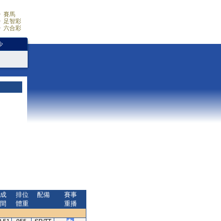
賽馬
足智彩
六合彩
少
成
排位
配備
賽事
間
體重
重播