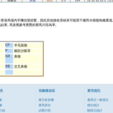
鄧樂普
莫雅
頸位
2.5
119
12 12 12 12 1
2.
於香港馬場內手機信號頻繁，因此其他接收系統有可能受干擾而令模擬鳥瞰重溫
結果, 馬迷應參考實際的賽馬片段為準。
CP :
羊毛面箍
P :
戴防沙眼罩
SR :
鼻箍
XB :
交叉鼻箍
具
視聽播放區
實用資訊
量
賽日收音機
賽馬日一般資訊
據
賽馬節目
檔位統計
介紹
試閘片段
騎師王統計