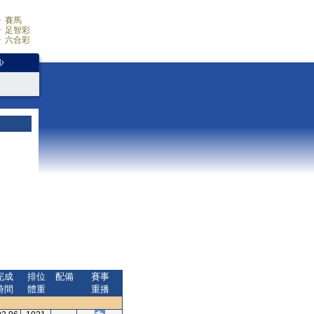
賽馬
足智彩
六合彩
少
完成
排位
配備
賽事
時間
體重
重播