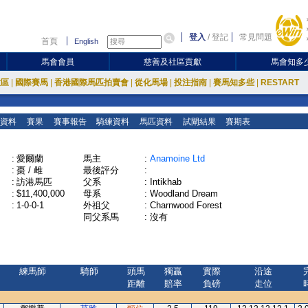
登入
/
登記
常見問題
首頁
English
馬會會員
慈善及社區貢獻
馬會知多
放區
|
國際賽馬
|
香港國際馬匹拍賣會
|
從化馬場
|
投注指南
|
賽馬知多些
|
RESTART
資料
賽果
賽事報告
騎練資料
馬匹資料
試閘結果
賽期表
:
愛爾蘭
馬主
:
Anamoine Ltd
:
棗 / 雌
最後評分
:
:
訪港馬匹
父系
:
Intikhab
:
$11,400,000
母系
:
Woodland Dream
:
1-0-0-1
外祖父
:
Charnwood Forest
同父系馬
:
沒有
練馬師
騎師
頭馬
獨贏
實際
沿途
距離
賠率
負磅
走位