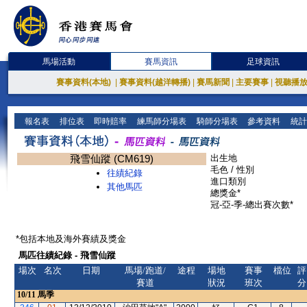
馬場活動
賽馬資訊
足球資訊
賽事資料(本地)
|
賽事資料(越洋轉播)
|
賽馬新聞
|
主要賽事
|
視聽播
報名表
排位表
即時賠率
練馬師分場表
騎師分場表
參考資料
統計
飛雪仙蹤 (CM619)
出生地
毛色 / 性別
往績紀錄
進口類別
其他馬匹
總獎金*
冠-亞-季-總出賽次數*
*包括本地及海外賽績及獎金
馬匹往績紀錄 - 飛雪仙蹤
場次
名次
日期
馬場/跑道/
途程
場地
賽事
檔位
評
賽道
狀況
班次
分
10/11
馬季