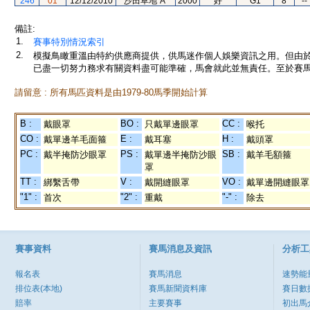
246
01
12/12/2010
沙田草地"A"
2000
好
G1
8
--
備註:
1.
賽事特別情況索引
2.
模擬鳥瞰重溫由特約供應商提供，供馬迷作個人娛樂資訊之用。但由
已盡一切努力務求有關資料盡可能準確，馬會就此並無責任。至於賽馬
請留意 : 所有馬匹資料是由1979-80馬季開始計算
B :
BO :
CC :
戴眼罩
只戴單邊眼罩
喉托
CO :
E :
H :
戴單邊羊毛面箍
戴耳塞
戴頭罩
PC :
PS :
SB :
戴半掩防沙眼罩
戴單邊半掩防沙眼
戴羊毛額箍
罩
TT :
V :
VO :
綁繫舌帶
戴開縫眼罩
戴單邊開縫眼罩
"1" :
"2" :
"-" :
首次
重戴
除去
賽事資料
賽馬消息及資訊
分析工
報名表
賽馬消息
速勢能
排位表(本地)
賽馬新聞資料庫
賽日數
賠率
主要賽事
初出馬