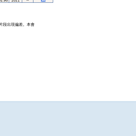
02.96
1021
--
片段出現偏差。本會