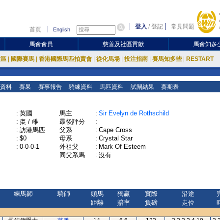
登入
/
登記
常見問題
首頁
English
馬會會員
慈善及社區貢獻
馬會知多
放區
|
國際賽馬
|
香港國際馬匹拍賣會
|
從化馬場
|
投注指南
|
賽馬知多些
|
RESTART
資料
賽果
賽事報告
騎練資料
馬匹資料
試閘結果
賽期表
:
英國
馬主
:
Sir Evelyn de Rothschild
:
棗 / 雌
最後評分
:
:
訪港馬匹
父系
:
Cape Cross
:
$0
母系
:
Crystal Star
:
0-0-0-1
外祖父
:
Mark Of Esteem
同父系馬
:
沒有
練馬師
騎師
頭馬
獨贏
實際
沿途
距離
賠率
負磅
走位