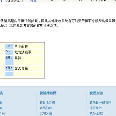
司徒德爵士
莫雅
14
6.6
122
2 2 2 2 4 10
2.
於香港馬場內手機信號頻繁，因此其他接收系統有可能受干擾而令模擬鳥瞰重溫
結果, 馬迷應參考實際的賽馬片段為準。
CP :
羊毛面箍
P :
戴防沙眼罩
SR :
鼻箍
XB :
交叉鼻箍
具
視聽播放區
實用資訊
量
賽日收音機
賽馬日一般資訊
據
賽馬節目
檔位統計
介紹
試閘片段
騎師王統計