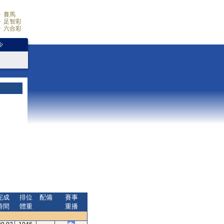
賽馬
足智彩
六合彩
少
完成
排位
配備
賽事
時間
體重
重播