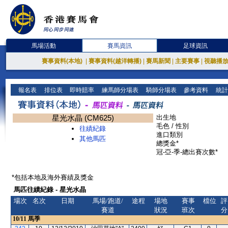
馬場活動
賽馬資訊
足球資訊
賽事資料(本地)
|
賽事資料(越洋轉播)
|
賽馬新聞
|
主要賽事
|
視聽播
報名表
排位表
即時賠率
練馬師分場表
騎師分場表
參考資料
統計
星光水晶 (CM625)
出生地
毛色 / 性別
往績紀錄
進口類別
其他馬匹
總獎金*
冠-亞-季-總出賽次數*
*包括本地及海外賽績及獎金
馬匹往績紀錄 - 星光水晶
場次
名次
日期
馬場/跑道/
途程
場地
賽事
檔位
評
賽道
狀況
班次
分
10/11
馬季