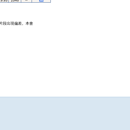
29.93
1046
--
片段出現偏差。本會