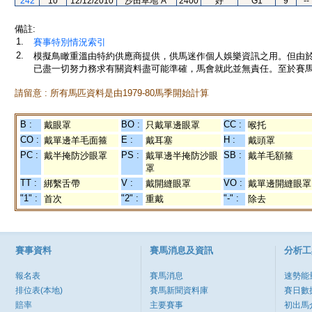
242
10
12/12/2010
沙田草地"A"
2400
好
G1
9
--
備註:
1.
賽事特別情況索引
2.
模擬鳥瞰重溫由特約供應商提供，供馬迷作個人娛樂資訊之用。但由
已盡一切努力務求有關資料盡可能準確，馬會就此並無責任。至於賽馬
請留意 : 所有馬匹資料是由1979-80馬季開始計算
B :
BO :
CC :
戴眼罩
只戴單邊眼罩
喉托
CO :
E :
H :
戴單邊羊毛面箍
戴耳塞
戴頭罩
PC :
PS :
SB :
戴半掩防沙眼罩
戴單邊半掩防沙眼
戴羊毛額箍
罩
TT :
V :
VO :
綁繫舌帶
戴開縫眼罩
戴單邊開縫眼罩
"1" :
"2" :
"-" :
首次
重戴
除去
賽事資料
賽馬消息及資訊
分析工
報名表
賽馬消息
速勢能
排位表(本地)
賽馬新聞資料庫
賽日數
賠率
主要賽事
初出馬