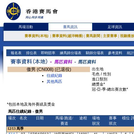
馬場活動
賽馬資訊
足球資訊
賽事資料(本地)
|
賽事資料(越洋轉播)
|
賽馬新聞
|
主要賽事
|
視聽播
報名表
排位表
即時賠率
練馬師分場表
騎師分場表
參考資料
統計
傲男 (CN008) (已退役)
出生地
毛色 / 性別
往績紀錄
進口類別
其他馬匹
總獎金*
冠-亞-季-總出賽次數*
*包括本地及海外賽績及獎金
馬匹往績紀錄 - 傲男
場次
名次
日期
馬場/跑道/
途程
場地
賽事
檔位
賽道
狀況
班次
12/13
馬季