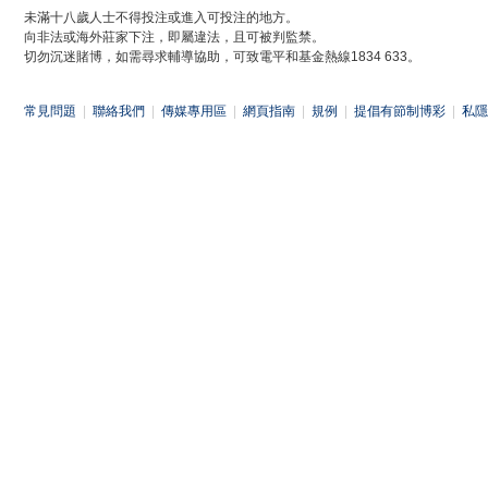
未滿十八歲人士不得投注或進入可投注的地方。
向非法或海外莊家下注，即屬違法，且可被判監禁。
切勿沉迷賭博，如需尋求輔導協助，可致電平和基金熱線1834 633。
常見問題
|
聯絡我們
|
傳媒專用區
|
網頁指南
|
規例
|
提倡有節制博彩
|
私隱