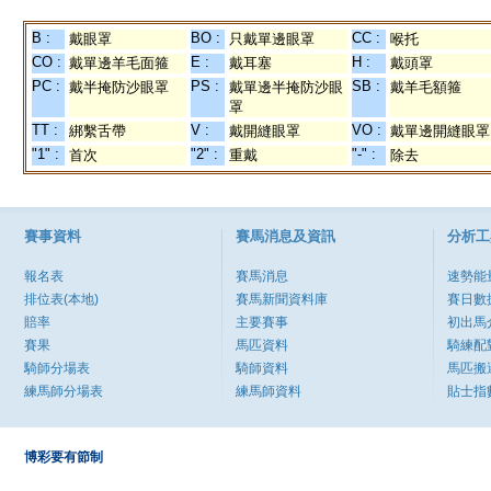
B :
BO :
CC :
戴眼罩
只戴單邊眼罩
喉托
CO :
E :
H :
戴單邊羊毛面箍
戴耳塞
戴頭罩
PC :
PS :
SB :
戴半掩防沙眼罩
戴單邊半掩防沙眼
戴羊毛額箍
罩
TT :
V :
VO :
綁繫舌帶
戴開縫眼罩
戴單邊開縫眼罩
"1" :
"2" :
"-" :
首次
重戴
除去
賽事資料
賽馬消息及資訊
分析工
報名表
賽馬消息
速勢能
排位表(本地)
賽馬新聞資料庫
賽日數
賠率
主要賽事
初出馬
賽果
馬匹資料
騎練配
騎師分場表
騎師資料
馬匹搬
練馬師分場表
練馬師資料
貼士指
博彩要有節制