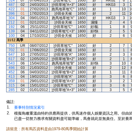
514
07
07/04/2013
沙田草地"C"
1600
好
HKG2
6
1
487
02
24/03/2013
沙田草地"A+3"
1800
好
HKG3
3
1
422
01
27/02/2013
跑馬地草地"C"
1650
好
1
10
1
396
01
17/02/2013
沙田全天候
1650
好
2
11
1
304
04
09/01/2013
跑馬地草地"A"
1800
好
HKG3
3
1
212
01
02/12/2012
沙田全天候
1650
濕慢
2
4
192
06
25/11/2012
沙田草地"C"
1400
好/黏
1
8
139
04
04/11/2012
沙田草地"C+3"
1800
好/快
2
5
100
04
17/10/2012
沙田全天候
1650
好
2
6
11/12
馬季
750
UR
08/07/2012
沙田草地"C"
1600
好
2
7
702
01
17/06/2012
沙田全天候
1650
好
2
1
647
10
27/05/2012
沙田草地"A"
1800
好
2
3
617
02
12/05/2012
沙田草地"B+2"
1600
好
2
1
543
06
15/04/2012
跑馬地草地"B"
1650
好/快
3
10
496
03
21/03/2012
沙田全天候
1650
好
2
12
452
06
04/03/2012
沙田草地"B+2"
1800
好
1
11
413
04
19/02/2012
沙田草地"A"
1800
好
3
6
359
01
29/01/2012
沙田草地"A+3"
1800
好
3
2
315
04
15/01/2012
沙田草地"C"
1600
好
3
6
285
02
01/01/2012
沙田草地"A+3"
1600
好
3
5
備註:
1.
賽事特別情況索引
2.
模擬鳥瞰重溫由特約供應商提供，供馬迷作個人娛樂資訊之用。但由
已盡一切努力務求有關資料盡可能準確，馬會就此並無責任。至於賽馬
請留意 : 所有馬匹資料是由1979-80馬季開始計算